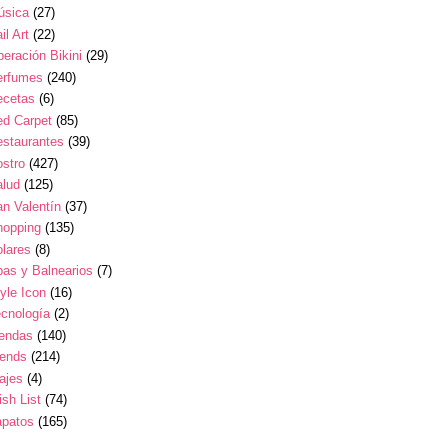
úsica
(27)
il Art
(22)
eración Bikini
(29)
erfumes
(240)
ecetas
(6)
ed Carpet
(85)
estaurantes
(39)
stro
(427)
alud
(125)
n Valentín
(37)
hopping
(135)
lares
(8)
as y Balnearios
(7)
yle Icon
(16)
cnología
(2)
iendas
(140)
rends
(214)
ajes
(4)
sh List
(74)
apatos
(165)