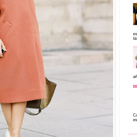
es
lá
añ
Co
es