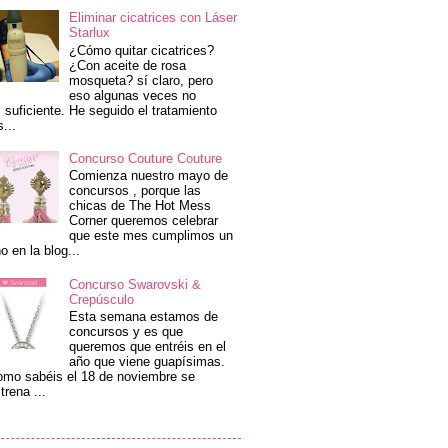
Eliminar cicatrices con Láser
Starlux
¿Cómo quitar cicatrices?
¿Con aceite de rosa
mosqueta? sí claro, pero
eso algunas veces no
 suficiente. He seguido el tratamiento
s...
Concurso Couture Couture
Comienza nuestro mayo de
concursos , porque las
chicas de The Hot Mess
Corner queremos celebrar
que este mes cumplimos un
o en la blog...
Concurso Swarovski &
Crepúsculo
Esta semana estamos de
concursos y es que
queremos que entréis en el
año que viene guapísimas.
mo sabéis el 18 de noviembre se
trena ...