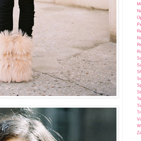
M
Na
Op
P
R
R
R
Ro
S
Sa
S
So
Sp
St
Te
T
T
Vi
Wi
Z