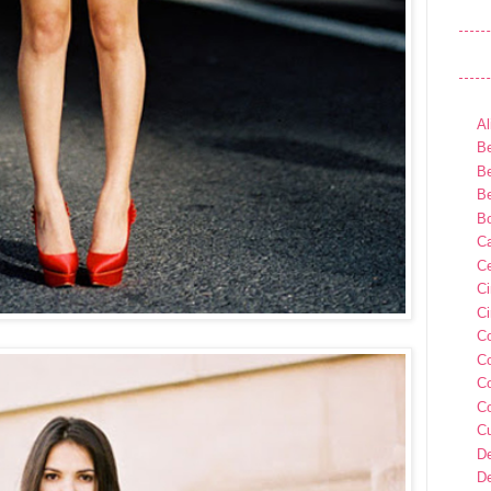
Al
Be
Be
Be
B
Ca
Ce
C
Ci
C
C
C
C
C
D
D