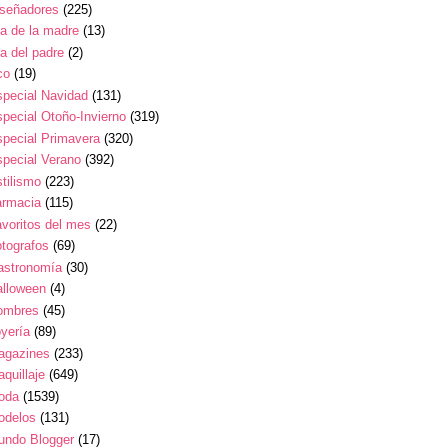
iseñadores
(225)
a de la madre
(13)
a del padre
(2)
co
(19)
pecial Navidad
(131)
pecial Otoño-Invierno
(319)
pecial Primavera
(320)
pecial Verano
(392)
tilismo
(223)
armacia
(115)
voritos del mes
(22)
tografos
(69)
astronomía
(30)
alloween
(4)
ombres
(45)
yería
(89)
agazines
(233)
quillaje
(649)
oda
(1539)
odelos
(131)
undo Blogger
(17)