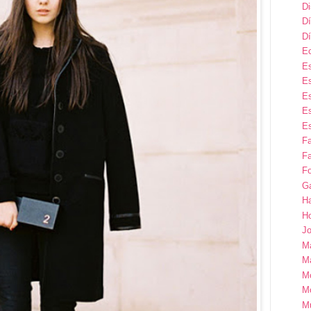
D
Dí
Dí
E
Es
Es
Es
Es
Es
F
Fa
Fo
G
H
H
Jo
M
Ma
M
M
M