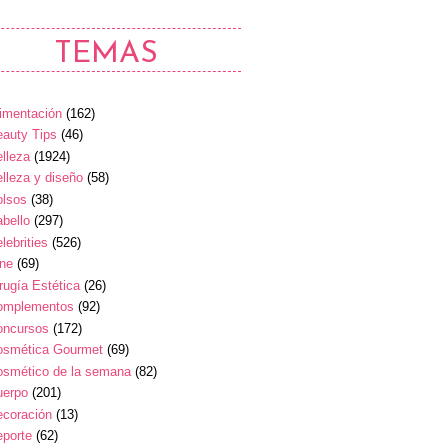
TEMAS
imentación
(162)
auty Tips
(46)
lleza
(1924)
lleza y diseño
(58)
olsos
(38)
bello
(297)
lebrities
(526)
ine
(69)
rugía Estética
(26)
omplementos
(92)
oncursos
(172)
osmética Gourmet
(69)
osmético de la semana
(82)
uerpo
(201)
ecoración
(13)
eporte
(62)