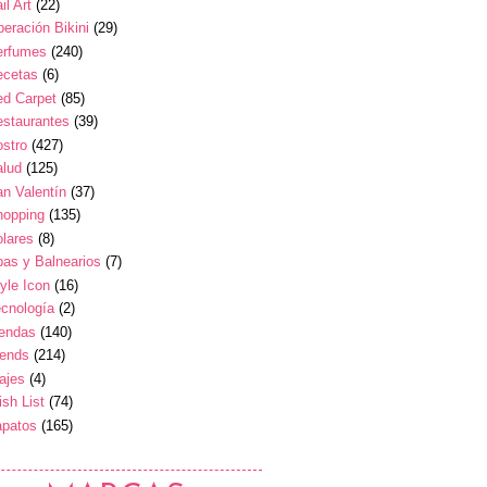
il Art
(22)
eración Bikini
(29)
erfumes
(240)
ecetas
(6)
ed Carpet
(85)
estaurantes
(39)
stro
(427)
alud
(125)
n Valentín
(37)
hopping
(135)
lares
(8)
as y Balnearios
(7)
yle Icon
(16)
cnología
(2)
iendas
(140)
rends
(214)
ajes
(4)
sh List
(74)
apatos
(165)