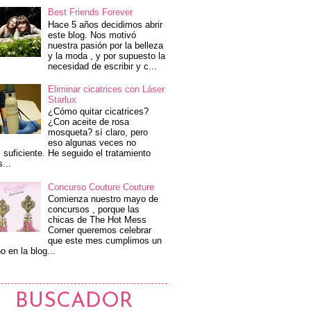
Best Friends Forever
Hace 5 años decidimos abrir
este blog. Nos motivó
nuestra pasión por la belleza
y la moda , y por supuesto la
necesidad de escribir y c...
Eliminar cicatrices con Láser
Starlux
¿Cómo quitar cicatrices?
¿Con aceite de rosa
mosqueta? sí claro, pero
eso algunas veces no
 suficiente. He seguido el tratamiento
s...
Concurso Couture Couture
Comienza nuestro mayo de
concursos , porque las
chicas de The Hot Mess
Corner queremos celebrar
que este mes cumplimos un
o en la blog...
BUSCADOR