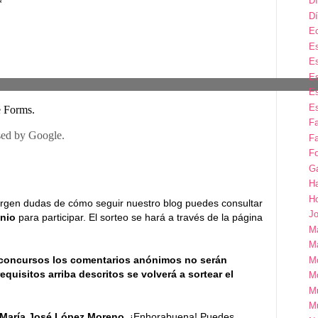
Dí
Dí
E
Es
Es
Es
Es
Es
F
Fa
Fo
G
H
H
e surgen dudas de cómo seguir nuestro blog puedes consultar
Jo
unio
para participar. El sorteo se hará a través de la página
M
Ma
 concursos los comentarios anónimos no serán
M
equisitos arriba descritos se volverá a sortear el
M
M
M
María José López Moreno
. ¡Enhorabuena! Puedes