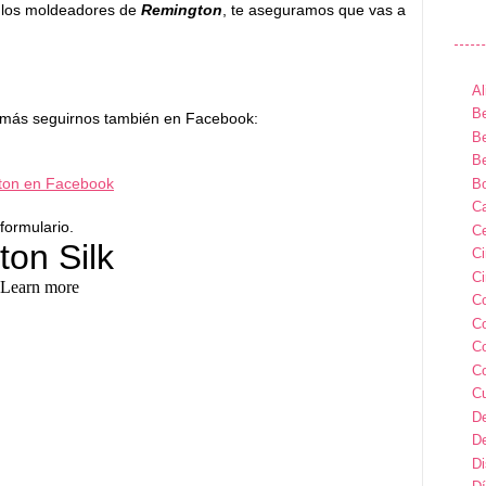
 los moldeadores de
Remington
, te aseguramos que vas a
Al
Be
más seguirnos también en Facebook:
Be
Be
ton en Facebook
B
Ca
 formulario.
Ce
C
Ci
C
C
C
C
C
D
D
D