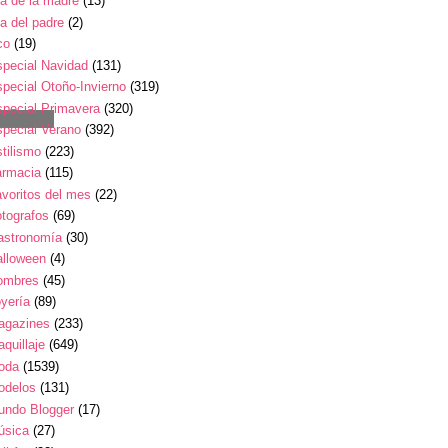
a de la madre
(13)
a del padre
(2)
co
(19)
pecial Navidad
(131)
pecial Otoño-Invierno
(319)
pecial Primavera
(320)
pecial Verano
(392)
tilismo
(223)
armacia
(115)
voritos del mes
(22)
tografos
(69)
astronomía
(30)
alloween
(4)
ombres
(45)
yería
(89)
agazines
(233)
quillaje
(649)
oda
(1539)
odelos
(131)
undo Blogger
(17)
úsica
(27)