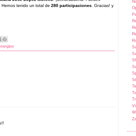
Na
. Hemos tenido un total de
280 participaciones
. Gracias! y
Op
P
R
R
R
Ro
mington
S
Sa
S
So
Sp
St
Te
T
T
Vi
Wi
Z
s!!