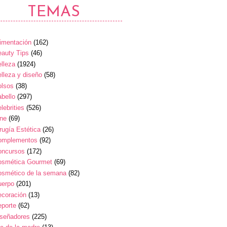
TEMAS
imentación
(162)
auty Tips
(46)
lleza
(1924)
lleza y diseño
(58)
olsos
(38)
bello
(297)
lebrities
(526)
ine
(69)
rugía Estética
(26)
omplementos
(92)
oncursos
(172)
osmética Gourmet
(69)
osmético de la semana
(82)
uerpo
(201)
ecoración
(13)
eporte
(62)
iseñadores
(225)