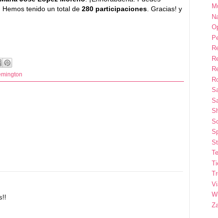
M
. Hemos tenido un total de
280 participaciones
. Gracias! y
Na
Op
P
R
R
R
mington
Ro
S
Sa
S
So
Sp
St
Te
T
T
Vi
Wi
s!!
Z