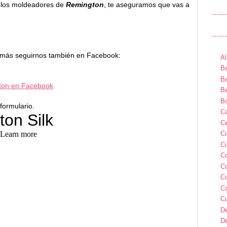
 los moldeadores de
Remington
, te aseguramos que vas a
más seguirnos también en Facebook:
Al
Be
Be
ton en Facebook
Be
B
 formulario.
Ca
Ce
C
Ci
C
C
C
C
C
D
D