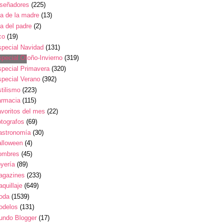
iseñadores
(225)
a de la madre
(13)
a del padre
(2)
co
(19)
pecial Navidad
(131)
pecial Otoño-Invierno
(319)
pecial Primavera
(320)
pecial Verano
(392)
tilismo
(223)
armacia
(115)
voritos del mes
(22)
tografos
(69)
astronomía
(30)
alloween
(4)
ombres
(45)
yería
(89)
agazines
(233)
quillaje
(649)
oda
(1539)
odelos
(131)
undo Blogger
(17)