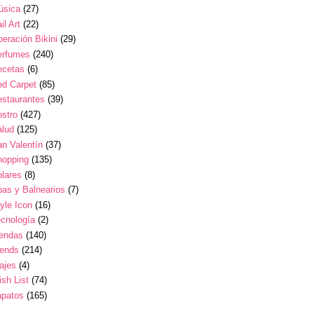
úsica
(27)
il Art
(22)
eración Bikini
(29)
erfumes
(240)
ecetas
(6)
ed Carpet
(85)
estaurantes
(39)
stro
(427)
alud
(125)
n Valentín
(37)
hopping
(135)
lares
(8)
as y Balnearios
(7)
yle Icon
(16)
cnología
(2)
iendas
(140)
rends
(214)
ajes
(4)
sh List
(74)
apatos
(165)