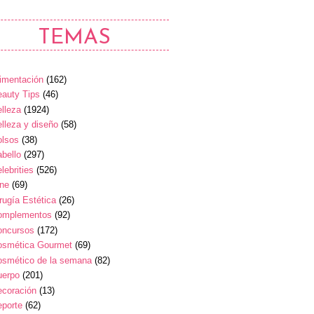
TEMAS
imentación
(162)
auty Tips
(46)
lleza
(1924)
lleza y diseño
(58)
olsos
(38)
bello
(297)
lebrities
(526)
ine
(69)
rugía Estética
(26)
omplementos
(92)
oncursos
(172)
osmética Gourmet
(69)
osmético de la semana
(82)
uerpo
(201)
ecoración
(13)
eporte
(62)