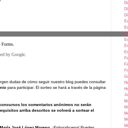
D
Dí
Dí
E
Es
Es
Es
Es
Es
F
Fa
Fo
G
e surgen dudas de cómo seguir nuestro blog puedes consultar
H
unio
para participar. El sorteo se hará a través de la página
H
Jo
M
 concursos los comentarios anónimos no serán
Ma
equisitos arriba descritos se volverá a sortear el
M
M
M
María José López Moreno
. ¡Enhorabuena! Puedes