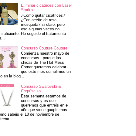
Eliminar cicatrices con Láser
Starlux
¿Cómo quitar cicatrices?
¿Con aceite de rosa
mosqueta? sí claro, pero
eso algunas veces no
 suficiente. He seguido el tratamiento
s...
Concurso Couture Couture
Comienza nuestro mayo de
concursos , porque las
chicas de The Hot Mess
Corner queremos celebrar
que este mes cumplimos un
o en la blog...
Concurso Swarovski &
Crepúsculo
Esta semana estamos de
concursos y es que
queremos que entréis en el
año que viene guapísimas.
mo sabéis el 18 de noviembre se
trena ...