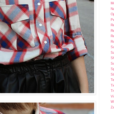
M
Na
Op
P
R
R
R
Ro
S
Sa
S
So
Sp
St
Te
T
T
Vi
Wi
Z