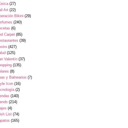
úsica
(27)
il Art
(22)
eración Bikini
(29)
erfumes
(240)
ecetas
(6)
ed Carpet
(85)
estaurantes
(39)
stro
(427)
alud
(125)
n Valentín
(37)
hopping
(135)
lares
(8)
as y Balnearios
(7)
yle Icon
(16)
cnología
(2)
iendas
(140)
rends
(214)
ajes
(4)
sh List
(74)
apatos
(165)