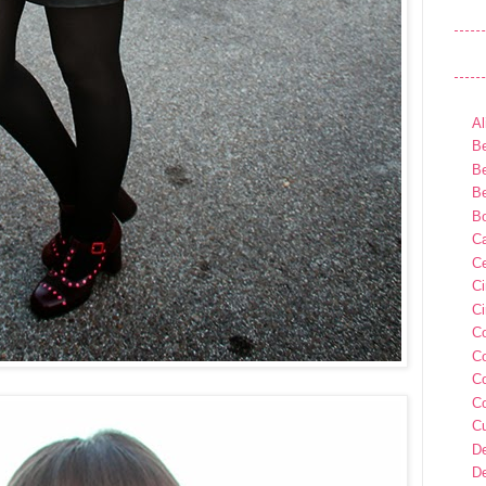
Al
Be
Be
Be
B
Ca
Ce
C
Ci
C
C
C
C
C
D
D