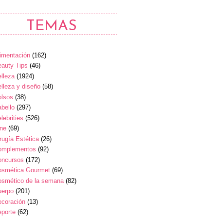
TEMAS
imentación
(162)
auty Tips
(46)
lleza
(1924)
lleza y diseño
(58)
olsos
(38)
bello
(297)
lebrities
(526)
ine
(69)
rugía Estética
(26)
omplementos
(92)
oncursos
(172)
osmética Gourmet
(69)
osmético de la semana
(82)
uerpo
(201)
ecoración
(13)
eporte
(62)