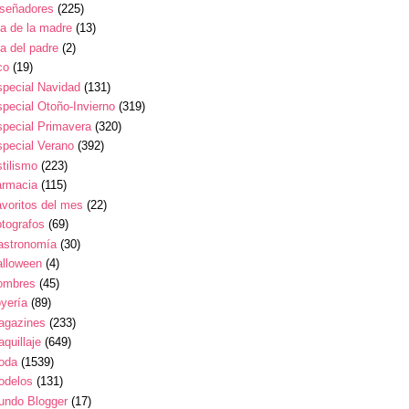
iseñadores
(225)
a de la madre
(13)
a del padre
(2)
co
(19)
pecial Navidad
(131)
pecial Otoño-Invierno
(319)
pecial Primavera
(320)
pecial Verano
(392)
tilismo
(223)
armacia
(115)
voritos del mes
(22)
tografos
(69)
astronomía
(30)
alloween
(4)
ombres
(45)
yería
(89)
agazines
(233)
quillaje
(649)
oda
(1539)
odelos
(131)
undo Blogger
(17)