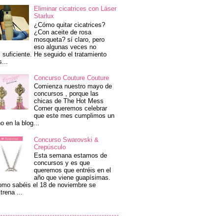
Eliminar cicatrices con Láser
Starlux
¿Cómo quitar cicatrices?
¿Con aceite de rosa
mosqueta? sí claro, pero
eso algunas veces no
 suficiente. He seguido el tratamiento
s...
Concurso Couture Couture
Comienza nuestro mayo de
concursos , porque las
chicas de The Hot Mess
Corner queremos celebrar
que este mes cumplimos un
o en la blog...
Concurso Swarovski &
Crepúsculo
Esta semana estamos de
concursos y es que
queremos que entréis en el
año que viene guapísimas.
mo sabéis el 18 de noviembre se
trena ...