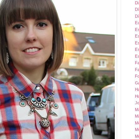
D
Dí
Dí
E
Es
Es
Es
Es
Es
F
Fa
Fo
G
H
H
Jo
M
Ma
M
M
M