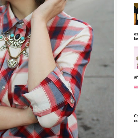
es
lá
añ
Co
es