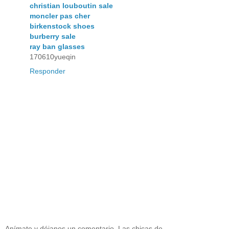
christian louboutin sale
moncler pas cher
birkenstock shoes
burberry sale
ray ban glasses
170610yueqin
Responder
Anímate y déjanos un comentario. Las chicas de