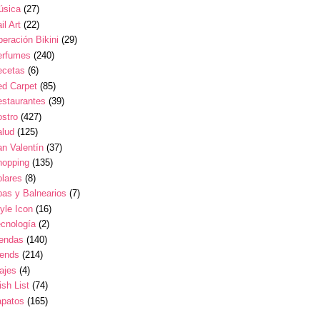
úsica
(27)
il Art
(22)
eración Bikini
(29)
erfumes
(240)
ecetas
(6)
ed Carpet
(85)
estaurantes
(39)
stro
(427)
alud
(125)
n Valentín
(37)
hopping
(135)
lares
(8)
as y Balnearios
(7)
yle Icon
(16)
cnología
(2)
iendas
(140)
rends
(214)
ajes
(4)
sh List
(74)
apatos
(165)