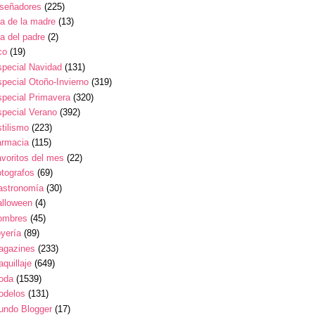
iseñadores
(225)
a de la madre
(13)
a del padre
(2)
co
(19)
pecial Navidad
(131)
pecial Otoño-Invierno
(319)
pecial Primavera
(320)
pecial Verano
(392)
tilismo
(223)
armacia
(115)
voritos del mes
(22)
tografos
(69)
astronomía
(30)
alloween
(4)
ombres
(45)
yería
(89)
agazines
(233)
quillaje
(649)
oda
(1539)
odelos
(131)
undo Blogger
(17)