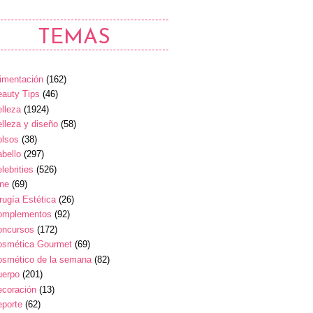
TEMAS
imentación
(162)
auty Tips
(46)
lleza
(1924)
lleza y diseño
(58)
olsos
(38)
bello
(297)
lebrities
(526)
ine
(69)
rugía Estética
(26)
omplementos
(92)
oncursos
(172)
osmética Gourmet
(69)
osmético de la semana
(82)
uerpo
(201)
ecoración
(13)
eporte
(62)