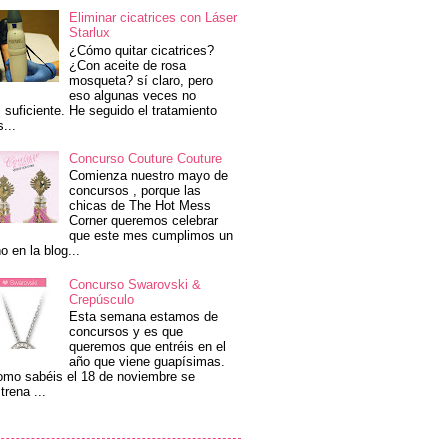
Eliminar cicatrices con Láser
Starlux
¿Cómo quitar cicatrices?
¿Con aceite de rosa
mosqueta? sí claro, pero
eso algunas veces no
 suficiente. He seguido el tratamiento
s...
Concurso Couture Couture
Comienza nuestro mayo de
concursos , porque las
chicas de The Hot Mess
Corner queremos celebrar
que este mes cumplimos un
o en la blog...
Concurso Swarovski &
Crepúsculo
Esta semana estamos de
concursos y es que
queremos que entréis en el
año que viene guapísimas.
mo sabéis el 18 de noviembre se
trena ...