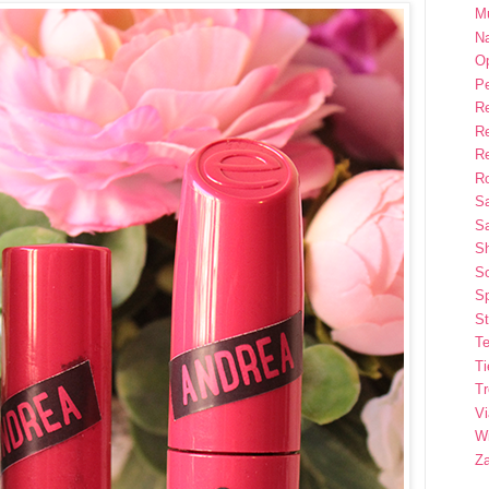
M
Na
Op
P
R
R
R
Ro
S
Sa
S
So
Sp
St
Te
T
T
Vi
Wi
Z