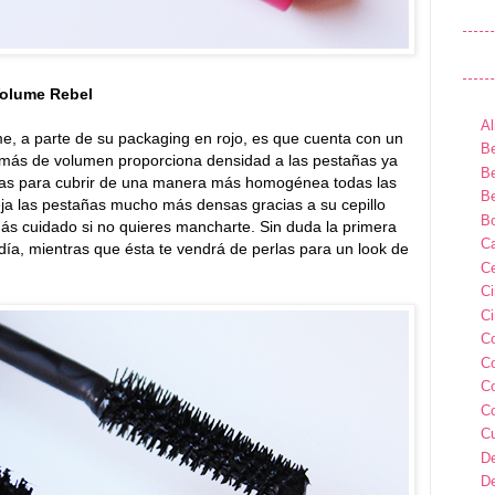
Volume Rebel
Al
me, a parte de su packaging en rojo, es que cuenta con un
Be
más de volumen proporciona densidad a las pestañas ya
Be
cortas para cubrir de una manera más homogénea todas las
Be
ja las pestañas mucho más densas gracias a su cepillo
B
s cuidado si no quieres mancharte. Sin duda la primera
Ca
día, mientras que ésta te vendrá de perlas para un look de
Ce
C
Ci
C
C
C
C
C
D
D