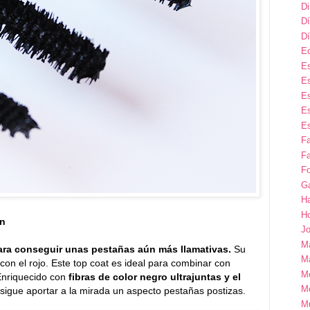
D
Dí
Dí
E
Es
Es
Es
Es
Es
F
Fa
Fo
G
H
H
en
Jo
M
ara conseguir unas pestañas aún más llamativas.
Su
Ma
con el rojo. Este top coat es ideal para combinar con
M
Enriquecido con
fibras de color negro ultrajuntas y el
M
igue aportar a la mirada un aspecto pestañas postizas.
M