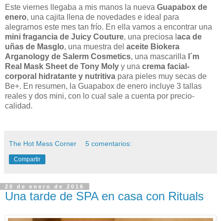
Este viernes llegaba a mis manos la nueva
Guapabox de
enero
, una cajita llena de novedades e ideal para
alegrarnos este mes tan frío. En ella vamos a encontrar una
mini fragancia de Juicy Couture
, una preciosa l
aca de
uñas de Masglo
, una muestra del
aceite Biokera
Arganology de Salerm Cosmetics
, una mascarilla
I´m
Real Mask Sheet de Tony Moly
y una
crema facial-
corporal hidratante y nutritiva
para pieles muy secas de
Be+. En resumen, la Guapabox de enero incluye 3 tallas
reales y dos mini, con lo cual sale a cuenta por precio-
calidad.
The Hot Mess Corner
5 comentarios:
Compartir
20 de enero de 2016
Una tarde de SPA en casa con Rituals