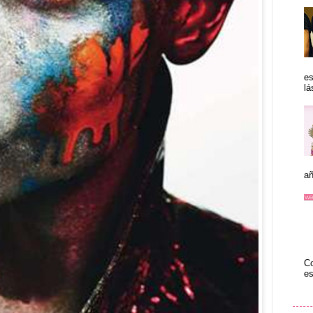
es
lá
añ
Co
es