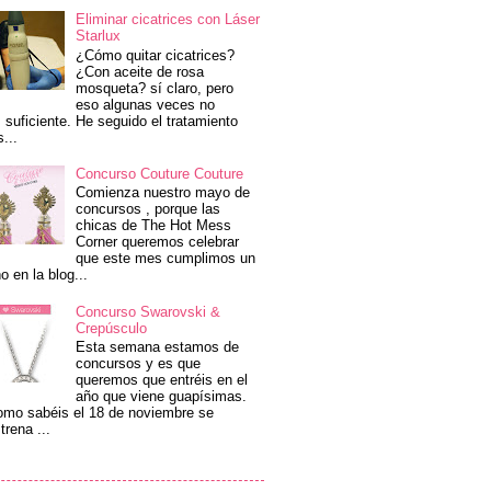
Eliminar cicatrices con Láser
Starlux
¿Cómo quitar cicatrices?
¿Con aceite de rosa
mosqueta? sí claro, pero
eso algunas veces no
 suficiente. He seguido el tratamiento
s...
Concurso Couture Couture
Comienza nuestro mayo de
concursos , porque las
chicas de The Hot Mess
Corner queremos celebrar
que este mes cumplimos un
o en la blog...
Concurso Swarovski &
Crepúsculo
Esta semana estamos de
concursos y es que
queremos que entréis en el
año que viene guapísimas.
mo sabéis el 18 de noviembre se
trena ...