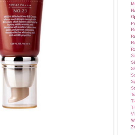
M
Na
Op
P
R
R
R
Ro
S
Sa
S
So
Sp
St
Te
T
T
Vi
Wi
Z