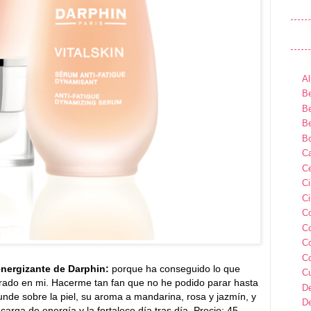
Al
Be
Be
Be
B
Ca
Ce
C
Ci
C
C
C
C
energizante de Darphin:
porque ha conseguido lo que
C
grado en mi. Hacerme tan fan que no he podido parar hasta
D
unde sobre la piel, su aroma a mandarina, rosa y jazmín, y
D
carga de energía y la fortalece día tras día.
Precio: 45