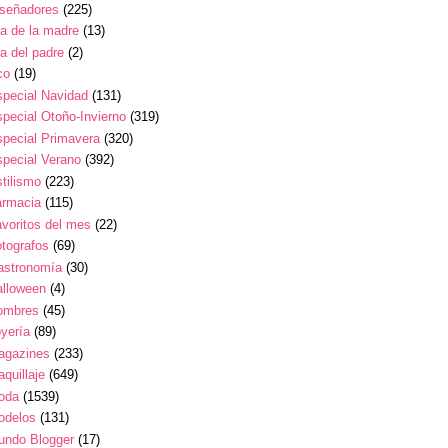
iseñadores
(225)
a de la madre
(13)
a del padre
(2)
co
(19)
pecial Navidad
(131)
pecial Otoño-Invierno
(319)
pecial Primavera
(320)
pecial Verano
(392)
tilismo
(223)
armacia
(115)
voritos del mes
(22)
tografos
(69)
astronomía
(30)
alloween
(4)
ombres
(45)
yería
(89)
agazines
(233)
quillaje
(649)
oda
(1539)
odelos
(131)
undo Blogger
(17)