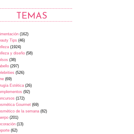
TEMAS
imentación
(162)
auty Tips
(46)
lleza
(1924)
lleza y diseño
(58)
olsos
(38)
bello
(297)
lebrities
(526)
ine
(69)
rugía Estética
(26)
omplementos
(92)
oncursos
(172)
osmética Gourmet
(69)
osmético de la semana
(82)
uerpo
(201)
ecoración
(13)
eporte
(62)