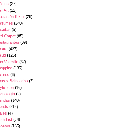
úsica
(27)
il Art
(22)
eración Bikini
(29)
erfumes
(240)
ecetas
(6)
ed Carpet
(85)
estaurantes
(39)
stro
(427)
alud
(125)
n Valentín
(37)
hopping
(135)
lares
(8)
as y Balnearios
(7)
yle Icon
(16)
cnología
(2)
iendas
(140)
rends
(214)
ajes
(4)
sh List
(74)
apatos
(165)