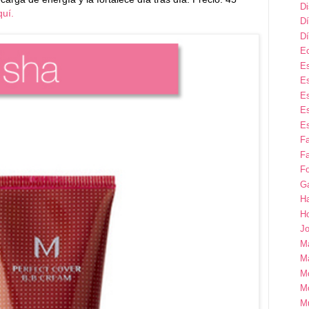
D
quí.
Dí
Dí
E
Es
Es
Es
Es
Es
F
Fa
Fo
G
H
H
Jo
M
Ma
M
M
M