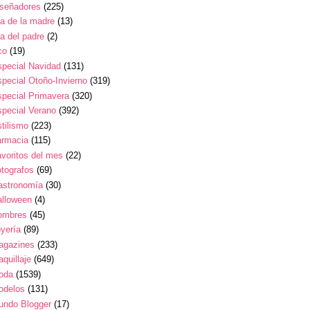
iseñadores
(225)
a de la madre
(13)
a del padre
(2)
co
(19)
pecial Navidad
(131)
pecial Otoño-Invierno
(319)
pecial Primavera
(320)
pecial Verano
(392)
tilismo
(223)
armacia
(115)
voritos del mes
(22)
tografos
(69)
astronomía
(30)
alloween
(4)
ombres
(45)
yería
(89)
agazines
(233)
quillaje
(649)
oda
(1539)
odelos
(131)
undo Blogger
(17)