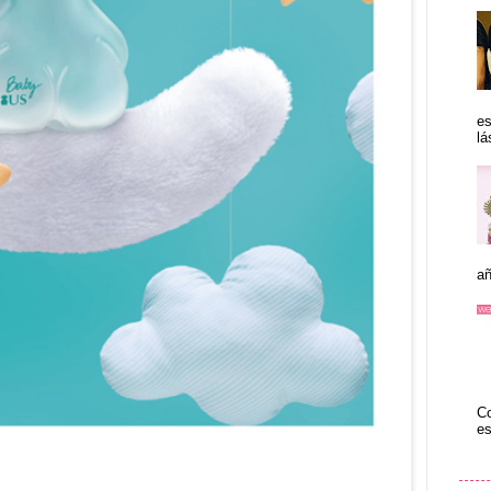
es
lá
añ
Co
es