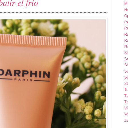
tir el frio
M
Na
Op
P
R
R
R
Ro
S
Sa
S
So
Sp
St
Te
T
T
Vi
Wi
Z