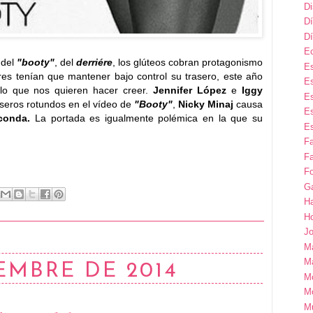
D
Dí
Dí
E
 del
"booty"
, del
derriére
, los glúteos cobran protagonismo
Es
eres tenían que mantener bajo control su trasero, este año
Es
 lo que nos quieren hacer creer.
Jennifer López
e
Iggy
Es
seros rotundos en el vídeo de
"Booty"
,
Nicky Minaj
causa
Es
conda.
La portada es igualmente polémica en la que su
Es
F
Fa
Fo
G
H
H
Jo
M
Ma
EMBRE DE 2014
M
M
M