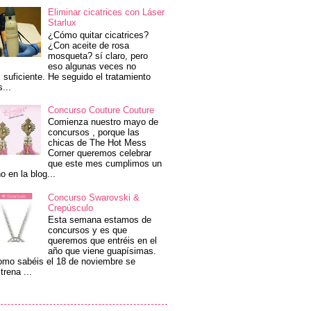
Eliminar cicatrices con Láser
Starlux
¿Cómo quitar cicatrices?
¿Con aceite de rosa
mosqueta? sí claro, pero
eso algunas veces no
 suficiente. He seguido el tratamiento
s...
Concurso Couture Couture
Comienza nuestro mayo de
concursos , porque las
chicas de The Hot Mess
Corner queremos celebrar
que este mes cumplimos un
o en la blog...
Concurso Swarovski &
Crepúsculo
Esta semana estamos de
concursos y es que
queremos que entréis en el
año que viene guapísimas.
mo sabéis el 18 de noviembre se
trena ...