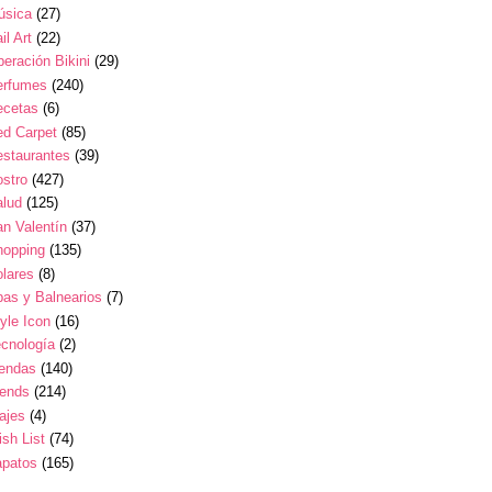
úsica
(27)
il Art
(22)
eración Bikini
(29)
erfumes
(240)
ecetas
(6)
ed Carpet
(85)
estaurantes
(39)
stro
(427)
alud
(125)
n Valentín
(37)
hopping
(135)
lares
(8)
as y Balnearios
(7)
yle Icon
(16)
cnología
(2)
iendas
(140)
rends
(214)
ajes
(4)
sh List
(74)
apatos
(165)