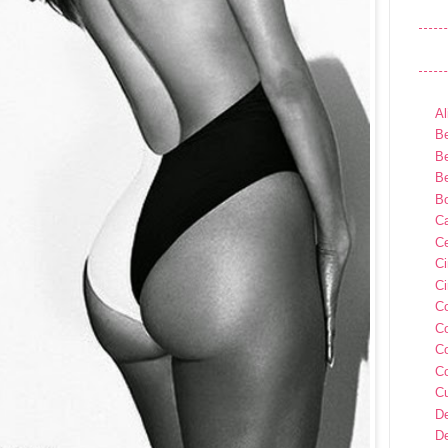
Al
Be
Be
Be
B
Ca
Ce
C
Ci
C
C
C
C
C
D
D