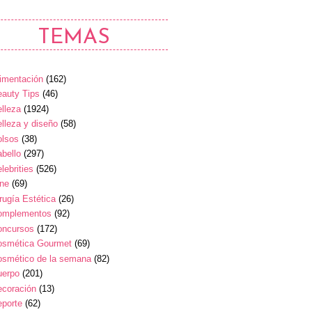
TEMAS
imentación
(162)
auty Tips
(46)
lleza
(1924)
lleza y diseño
(58)
olsos
(38)
bello
(297)
lebrities
(526)
ine
(69)
rugía Estética
(26)
omplementos
(92)
oncursos
(172)
osmética Gourmet
(69)
osmético de la semana
(82)
uerpo
(201)
ecoración
(13)
eporte
(62)