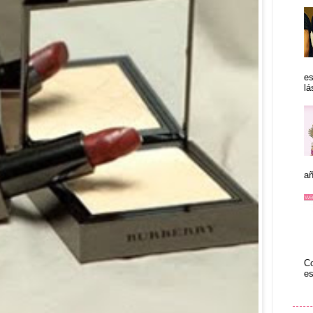
es
lá
añ
Co
es