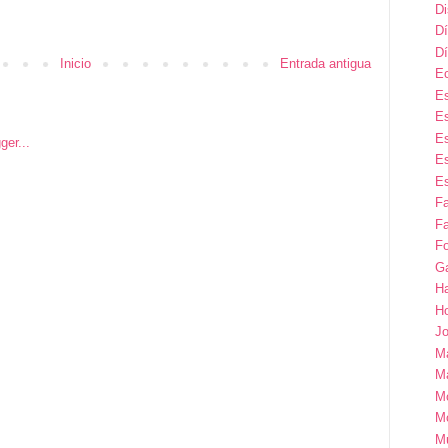
D
Dí
Dí
Inicio
Entrada antigua
E
Es
Es
Es
Es
Es
F
Fa
Fo
G
H
H
Jo
M
Ma
M
M
M