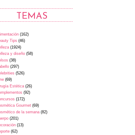
TEMAS
imentación
(162)
auty Tips
(46)
lleza
(1924)
lleza y diseño
(58)
olsos
(38)
bello
(297)
lebrities
(526)
ine
(69)
rugía Estética
(26)
omplementos
(92)
oncursos
(172)
osmética Gourmet
(69)
osmético de la semana
(82)
uerpo
(201)
ecoración
(13)
eporte
(62)