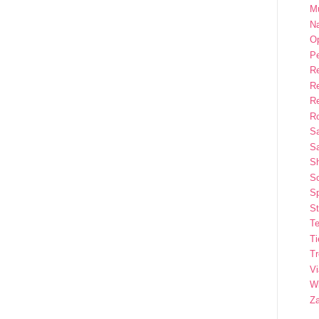
M
Na
Op
P
R
R
R
Ro
S
Sa
S
So
Sp
St
Te
T
T
Vi
Wi
Z