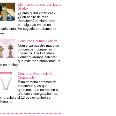
Eliminar cicatrices con Láser
Starlux
¿Cómo quitar cicatrices?
¿Con aceite de rosa
mosqueta? sí claro, pero
eso algunas veces no
 suficiente. He seguido el tratamiento
s...
Concurso Couture Couture
Comienza nuestro mayo de
concursos , porque las
chicas de The Hot Mess
Corner queremos celebrar
que este mes cumplimos un
o en la blog...
Concurso Swarovski &
Crepúsculo
Esta semana estamos de
concursos y es que
queremos que entréis en el
año que viene guapísimas.
mo sabéis el 18 de noviembre se
trena ...