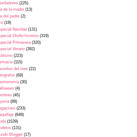
iseñadores
(225)
a de la madre
(13)
a del padre
(2)
co
(19)
pecial Navidad
(131)
pecial Otoño-Invierno
(319)
pecial Primavera
(320)
pecial Verano
(392)
tilismo
(223)
armacia
(115)
voritos del mes
(22)
tografos
(69)
astronomía
(30)
alloween
(4)
ombres
(45)
yería
(89)
agazines
(233)
quillaje
(649)
oda
(1539)
odelos
(131)
undo Blogger
(17)