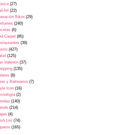
úsica
(27)
il Art
(22)
eración Bikini
(29)
erfumes
(240)
ecetas
(6)
ed Carpet
(85)
estaurantes
(39)
stro
(427)
alud
(125)
n Valentín
(37)
hopping
(135)
lares
(8)
as y Balnearios
(7)
yle Icon
(16)
cnología
(2)
iendas
(140)
rends
(214)
ajes
(4)
sh List
(74)
apatos
(165)