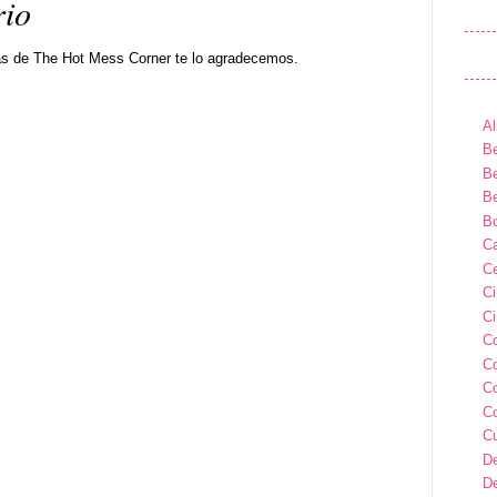
rio
as de The Hot Mess Corner te lo agradecemos.
Al
Be
Be
Be
B
Ca
Ce
C
Ci
C
C
C
C
C
D
D