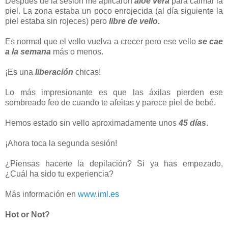
Después de la sesión me aplicaron
aloe vera
para calmar la
piel. La zona estaba un poco enrojecida (al día siguiente la
piel estaba sin rojeces) pero
libre de vello.
Es normal que el vello vuelva a crecer pero ese vello
se cae
a la semana
más o menos.
¡Es una
liberación
chicas!
Lo más impresionante es que las áxilas pierden ese
sombreado feo de cuando te afeitas y parece piel de bebé.
Hemos estado sin vello aproximadamente unos
45 días
.
¡Ahora toca la segunda sesión!
¿Piensas hacerte la depilación? Si ya has empezado,
¿Cuál ha sido tu experiencia?
Más información en
www.iml.es
Hot or Not?