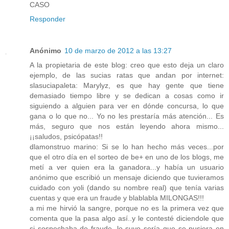
CASO
Responder
Anónimo
10 de marzo de 2012 a las 13:27
A la propietaria de este blog: creo que esto deja un claro
ejemplo, de las sucias ratas que andan por internet:
slasuciapaleta: Marylyz, es que hay gente que tiene
demasiado tiempo libre y se dedican a cosas como ir
siguiendo a alguien para ver en dónde concursa, lo que
gana o lo que no... Yo no les prestaría más atención... Es
más, seguro que nos están leyendo ahora mismo...
¡¡saludos, psicópatas!!
dlamonstruo marino: Si se lo han hecho más veces...por
que el otro día en el sorteo de be+ en uno de los blogs, me
metí a ver quien era la ganadora...y había un usuario
anónimo que escribió un mensaje diciendo que tuvieramos
cuidado con yoli (dando su nombre real) que tenía varias
cuentas y que era un fraude y blablabla MILONGAS!!!
a mi me hirvió la sangre, porque no es la primera vez que
comenta que la pasa algo así..y le contesté diciendole que
si sospechaba de fraude, lo suyo sería que se pusiera en