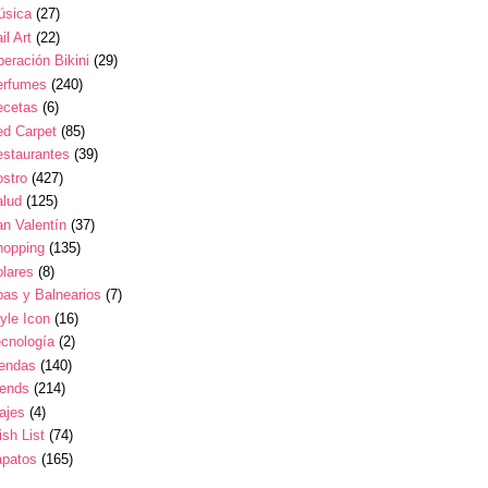
úsica
(27)
il Art
(22)
eración Bikini
(29)
erfumes
(240)
ecetas
(6)
ed Carpet
(85)
estaurantes
(39)
stro
(427)
alud
(125)
n Valentín
(37)
hopping
(135)
lares
(8)
as y Balnearios
(7)
yle Icon
(16)
cnología
(2)
iendas
(140)
rends
(214)
ajes
(4)
sh List
(74)
apatos
(165)