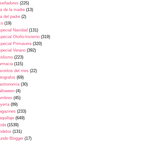
iseñadores
(225)
a de la madre
(13)
a del padre
(2)
co
(19)
pecial Navidad
(131)
pecial Otoño-Invierno
(319)
pecial Primavera
(320)
pecial Verano
(392)
tilismo
(223)
armacia
(115)
voritos del mes
(22)
tografos
(69)
astronomía
(30)
alloween
(4)
ombres
(45)
yería
(89)
agazines
(233)
quillaje
(649)
oda
(1539)
odelos
(131)
undo Blogger
(17)