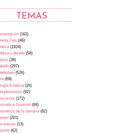
TEMAS
imentación
(162)
auty Tips
(46)
lleza
(1924)
lleza y diseño
(58)
olsos
(38)
bello
(297)
lebrities
(526)
ine
(69)
rugía Estética
(26)
omplementos
(92)
oncursos
(172)
osmética Gourmet
(69)
osmético de la semana
(82)
uerpo
(201)
ecoración
(13)
eporte
(62)