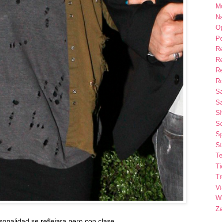
M
Na
Op
P
R
R
R
Ro
S
Sa
S
So
Sp
St
Te
T
T
Vi
Wi
Z
ersonalidad se reflejara pero con clase.