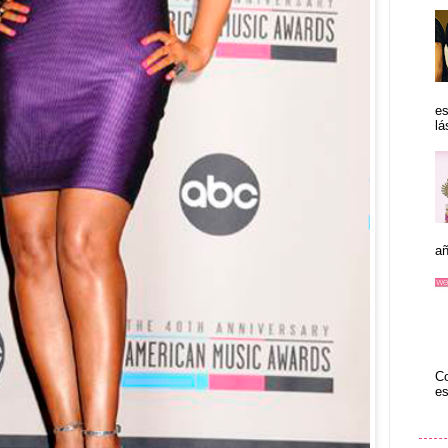
es
lá
añ
Co
es