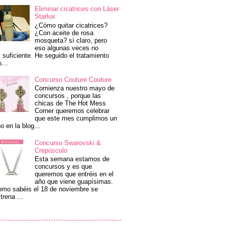
Eliminar cicatrices con Láser
Starlux
¿Cómo quitar cicatrices?
¿Con aceite de rosa
mosqueta? sí claro, pero
eso algunas veces no
 suficiente. He seguido el tratamiento
s...
Concurso Couture Couture
Comienza nuestro mayo de
concursos , porque las
chicas de The Hot Mess
Corner queremos celebrar
que este mes cumplimos un
o en la blog...
Concurso Swarovski &
Crepúsculo
Esta semana estamos de
concursos y es que
queremos que entréis en el
año que viene guapísimas.
mo sabéis el 18 de noviembre se
trena ...