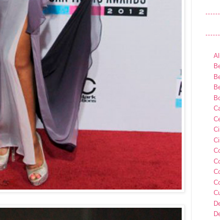
Al
Be
Be
Be
B
Ca
Ce
C
Ci
C
C
C
C
C
D
D