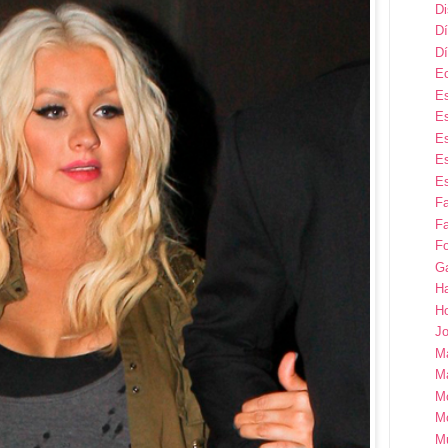
D
Dí
Dí
E
Es
Es
Es
Es
Es
F
Fa
Fo
G
H
H
Jo
M
Ma
M
M
M