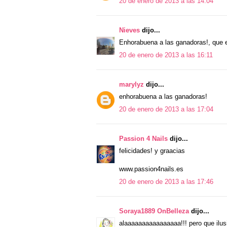
20 de enero de 2013 a las 14:04
Nieves
dijo...
Enhorabuena a las ganadoras!, que env
20 de enero de 2013 a las 16:11
marylyz
dijo...
enhorabuena a las ganadoras!
20 de enero de 2013 a las 17:04
Passion 4 Nails
dijo...
felicidades! y graacias
www.passion4nails.es
20 de enero de 2013 a las 17:46
Soraya1889 OnBelleza
dijo...
alaaaaaaaaaaaaaaaa!!! pero que ilus