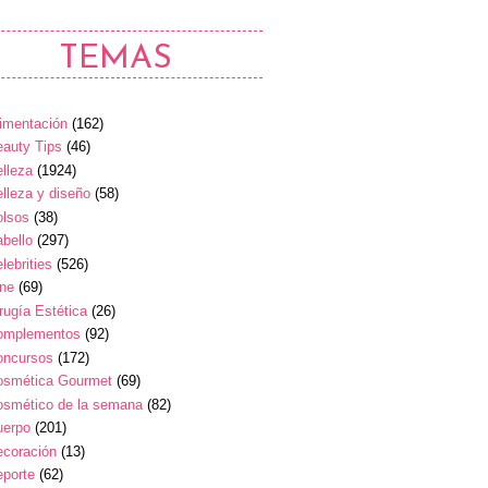
TEMAS
imentación
(162)
auty Tips
(46)
lleza
(1924)
lleza y diseño
(58)
olsos
(38)
bello
(297)
lebrities
(526)
ine
(69)
rugía Estética
(26)
omplementos
(92)
oncursos
(172)
osmética Gourmet
(69)
osmético de la semana
(82)
uerpo
(201)
ecoración
(13)
eporte
(62)