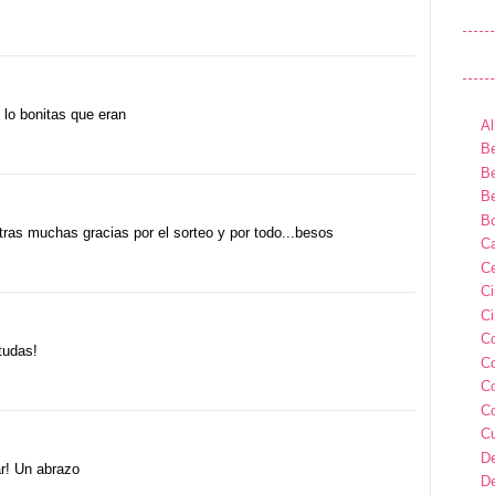
 lo bonitas que eran
Al
Be
Be
Be
B
tras muchas gracias por el sorteo y por todo...besos
Ca
Ce
C
Ci
C
tudas!
C
C
C
C
D
ar! Un abrazo
D