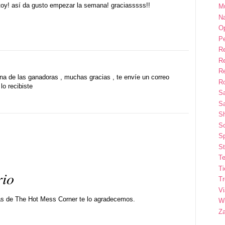
stoy! así da gusto empezar la semana! graciasssss!!
M
Na
Op
P
R
R
R
na de las ganadoras , muchas gracias , te envíe un correo
Ro
lo recibiste
S
Sa
S
So
Sp
St
Te
T
rio
T
Vi
as de The Hot Mess Corner te lo agradecemos.
Wi
Z