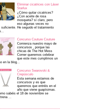
Eliminar cicatrices con Láser
Starlux
¿Cómo quitar cicatrices?
¿Con aceite de rosa
mosqueta? sí claro, pero
eso algunas veces no
 suficiente. He seguido el tratamiento
s...
Concurso Couture Couture
Comienza nuestro mayo de
concursos , porque las
chicas de The Hot Mess
Corner queremos celebrar
que este mes cumplimos un
o en la blog...
Concurso Swarovski &
Crepúsculo
Esta semana estamos de
concursos y es que
queremos que entréis en el
año que viene guapísimas.
mo sabéis el 18 de noviembre se
trena ...