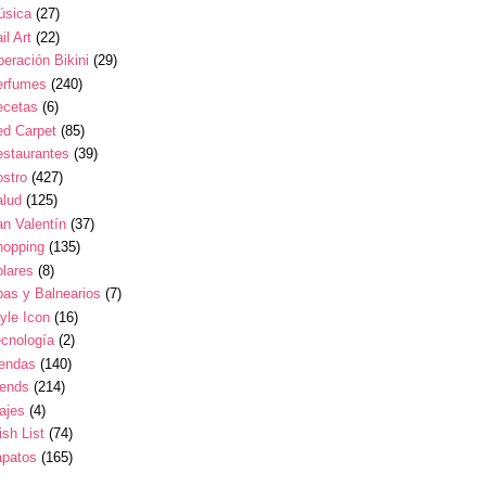
úsica
(27)
il Art
(22)
eración Bikini
(29)
erfumes
(240)
ecetas
(6)
ed Carpet
(85)
estaurantes
(39)
stro
(427)
alud
(125)
n Valentín
(37)
hopping
(135)
lares
(8)
as y Balnearios
(7)
yle Icon
(16)
cnología
(2)
iendas
(140)
rends
(214)
ajes
(4)
sh List
(74)
apatos
(165)