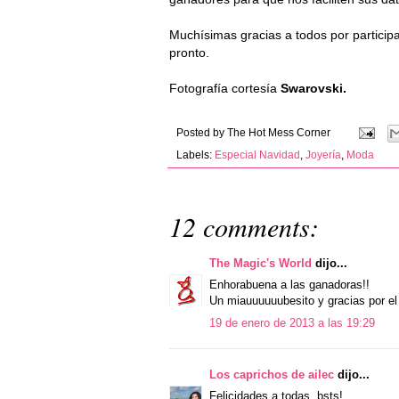
Muchísimas gracias a todos por particip
pronto.
Fotografía cortesía
Swarovski.
Posted by
The Hot Mess Corner
Labels:
Especial Navidad
,
Joyería
,
Moda
12 comments:
The Magic's World
dijo...
Enhorabuena a las ganadoras!!
Un miauuuuuubesito y gracias por el 
19 de enero de 2013 a las 19:29
Los caprichos de ailec
dijo...
Felicidades a todas. bsts!