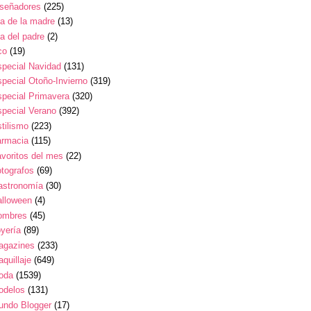
iseñadores
(225)
a de la madre
(13)
a del padre
(2)
co
(19)
pecial Navidad
(131)
pecial Otoño-Invierno
(319)
pecial Primavera
(320)
pecial Verano
(392)
tilismo
(223)
armacia
(115)
voritos del mes
(22)
tografos
(69)
astronomía
(30)
alloween
(4)
ombres
(45)
yería
(89)
agazines
(233)
quillaje
(649)
oda
(1539)
odelos
(131)
undo Blogger
(17)