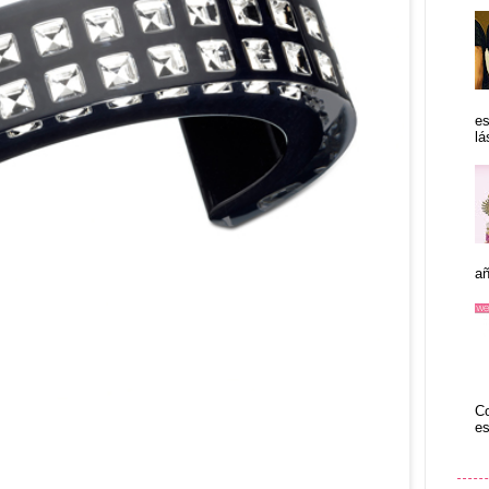
es
lá
añ
Co
es