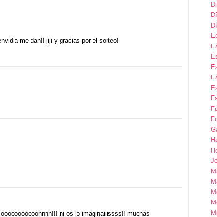
D
Dí
Dí
E
idia me dan!! jiji y gracias por el sorteo!
Es
Es
Es
Es
Es
F
Fa
Fo
G
H
H
Jo
M
Ma
M
M
M
iooooooooooonnnn!!! ni os lo imaginaiiissss!! muchas