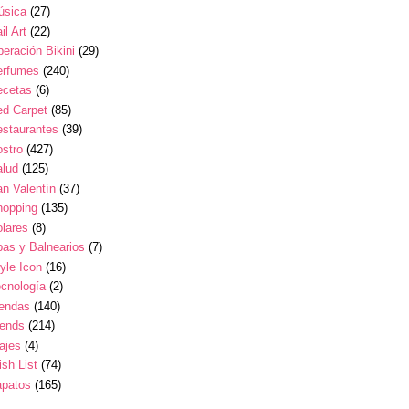
úsica
(27)
il Art
(22)
eración Bikini
(29)
erfumes
(240)
ecetas
(6)
ed Carpet
(85)
estaurantes
(39)
stro
(427)
alud
(125)
n Valentín
(37)
hopping
(135)
lares
(8)
as y Balnearios
(7)
yle Icon
(16)
cnología
(2)
iendas
(140)
rends
(214)
ajes
(4)
sh List
(74)
apatos
(165)