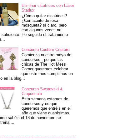
Eliminar cicatrices con Láser
Starlux
¿Cómo quitar cicatrices?
¿Con aceite de rosa
mosqueta? sí claro, pero
eso algunas veces no
 suficiente. He seguido el tratamiento
s...
Concurso Couture Couture
Comienza nuestro mayo de
concursos , porque las
chicas de The Hot Mess
Corner queremos celebrar
que este mes cumplimos un
o en la blog...
Concurso Swarovski &
Crepúsculo
Esta semana estamos de
concursos y es que
queremos que entréis en el
año que viene guapísimas.
mo sabéis el 18 de noviembre se
trena ...