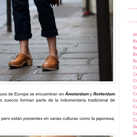
Al
Be
Be
Be
B
Ca
Ce
C
Ci
guos de Europa se encuentran en
Ámsterdam
y
Rotterdam
C
 zuecos forman parte de la indumentaria tradicional de
C
C
C
os pero están presentes en varias culturas como la japonesa,
C
D
D