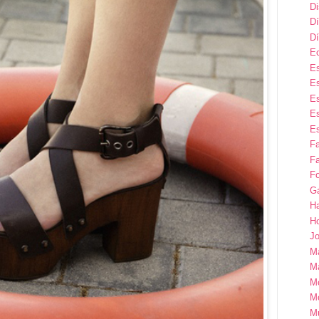
D
Dí
Dí
E
Es
Es
Es
Es
Es
F
Fa
Fo
G
H
H
Jo
M
Ma
M
M
M