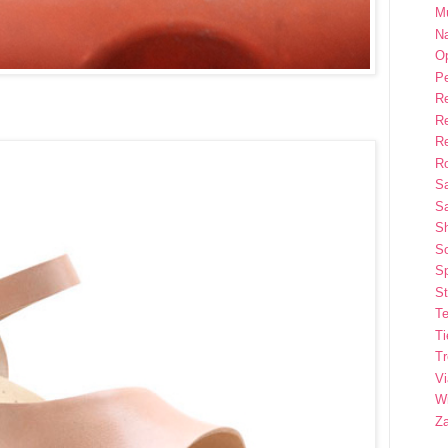
M
Na
Op
P
R
R
R
Ro
S
Sa
S
So
Sp
St
Te
T
T
Vi
Wi
Z