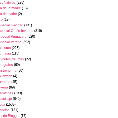
iseñadores
(225)
a de la madre
(13)
a del padre
(2)
co
(19)
pecial Navidad
(131)
pecial Otoño-Invierno
(319)
pecial Primavera
(320)
pecial Verano
(392)
tilismo
(223)
armacia
(115)
voritos del mes
(22)
tografos
(69)
astronomía
(30)
alloween
(4)
ombres
(45)
yería
(89)
agazines
(233)
quillaje
(649)
oda
(1539)
odelos
(131)
undo Blogger
(17)