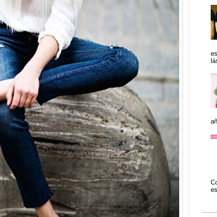
es
lá
añ
Co
es