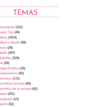
TEMAS
imentación
(162)
auty Tips
(46)
lleza
(1924)
lleza y diseño
(58)
olsos
(38)
bello
(297)
lebrities
(526)
ine
(69)
rugía Estética
(26)
omplementos
(92)
oncursos
(172)
osmética Gourmet
(69)
osmético de la semana
(82)
uerpo
(201)
ecoración
(13)
eporte
(62)