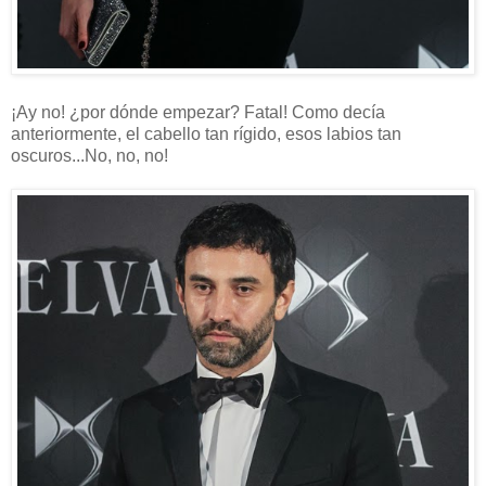
¡Ay no! ¿por dónde empezar? Fatal! Como decía
anteriormente, el cabello tan rígido, esos labios tan
oscuros...No, no, no!