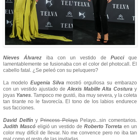
Nieves Álvarez
iba con un vestido de
Pucci
que
lamentablemente se fusionaba con el color del photocall. El
cabello fatal. ¿Se peleó con su peluquero?
La modelo
Eugenia Silva
mostró orgullosa su embarazo
con un vestido ajustado de
Alexis Mabille Alta Costura
y
joyas
Yanes
. Tampoco me gustó, iba muy severa, y la coleta
tan tirante no le favorecía. El tono de los labios endurece
sus facciones.
David Delfín
y
Princess Pelaya
Pelayo...sin comentarios.
Judith Mascó
eligió un vestido de
Roberto Torreta
en un
color muy difícil de llevar. No me convence pero no iba tan
mal como el resto de las invitadas.