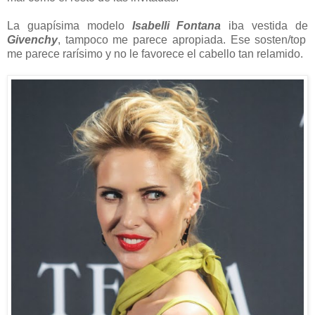
La guapísima modelo
Isabelli Fontana
iba vestida de
Givenchy
, tampoco me parece apropiada. Ese sosten/top
me parece rarísimo y no le favorece el cabello tan relamido.