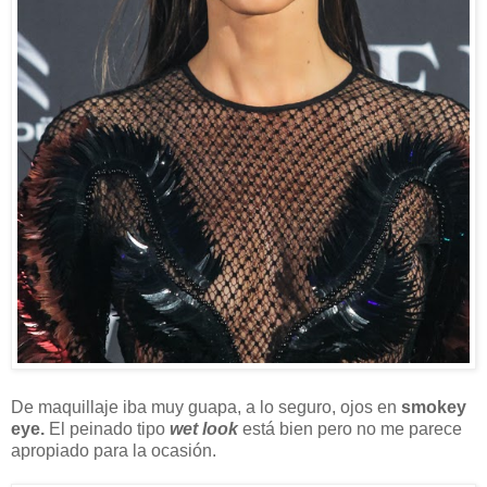
De maquillaje iba muy guapa, a lo seguro, ojos en
smokey
eye.
El peinado tipo
wet look
está bien pero no me parece
apropiado para la ocasión.