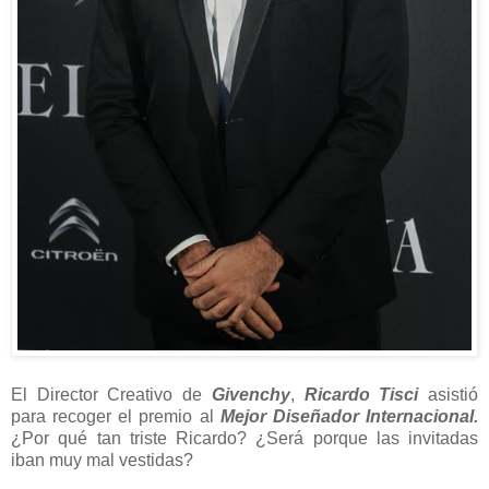
El Director Creativo de
Givenchy
,
Ricardo Tisci
asistió
para recoger el premio al
Mejor Diseñador Internacional.
¿Por qué tan triste Ricardo? ¿Será porque las invitadas
iban muy mal vestidas?