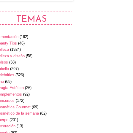
TEMAS
imentación
(162)
auty Tips
(46)
lleza
(1924)
lleza y diseño
(58)
olsos
(38)
bello
(297)
lebrities
(526)
ine
(69)
rugía Estética
(26)
omplementos
(92)
oncursos
(172)
osmética Gourmet
(69)
osmético de la semana
(82)
uerpo
(201)
ecoración
(13)
eporte
(62)