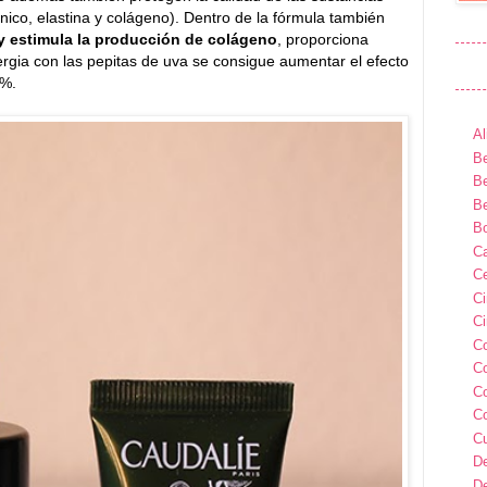
ónico, elastina y colágeno). Dentro de la fórmula también
y estimula la producción de colágeno
, proporciona
nergia con las pepitas de uva se consigue aumentar el efecto
5%.
Al
Be
Be
Be
B
Ca
Ce
C
Ci
C
C
C
C
C
D
D