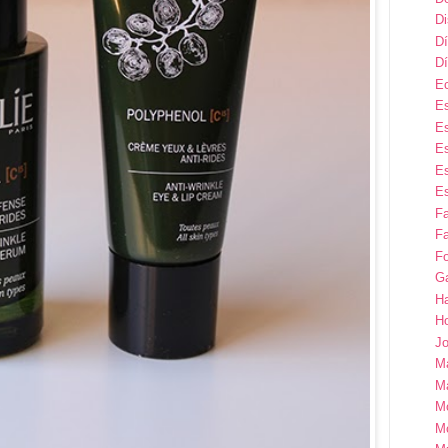
D
Dí
Dí
E
Es
Es
Es
Es
Es
F
Fa
Fo
G
H
H
Jo
M
Ma
M
M