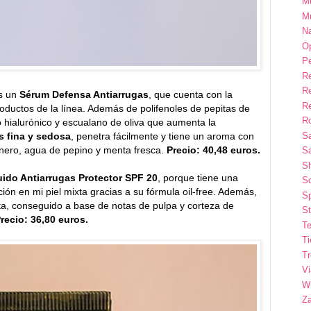
M
M
Na
Op
P
R
R
s un
Sérum Defensa Antiarrugas
, que cuenta con la
R
roductos de la línea. Además de polifenoles de pepitas de
Ro
o hialurónico y escualano de oliva que aumenta la
s fina y sedosa
, penetra fácilmente y tiene un aroma con
S
onero, agua de pepino y menta fresca.
Precio: 40,48 euros.
Sa
S
uido Antiarrugas Protector SPF 20
, porque tiene una
So
ción en mi piel mixta gracias a su fórmula oil-free. Además,
Sp
a, conseguido a base de notas de pulpa y corteza de
St
recio: 36,80 euros.
Te
T
T
Vi
Wi
Z