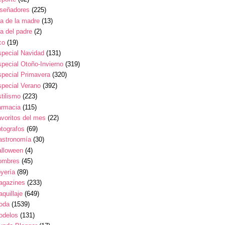
iseñadores
(225)
a de la madre
(13)
a del padre
(2)
co
(19)
pecial Navidad
(131)
pecial Otoño-Invierno
(319)
pecial Primavera
(320)
pecial Verano
(392)
tilismo
(223)
armacia
(115)
voritos del mes
(22)
tografos
(69)
astronomía
(30)
alloween
(4)
ombres
(45)
yería
(89)
agazines
(233)
quillaje
(649)
oda
(1539)
odelos
(131)