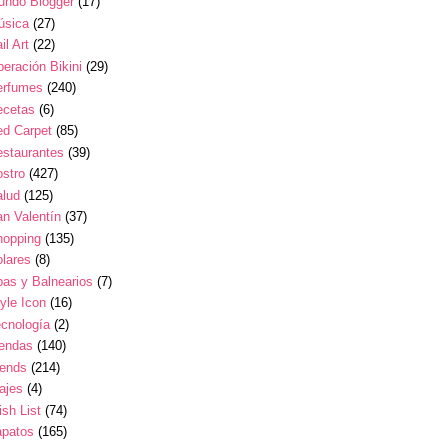
undo Blogger
(17)
úsica
(27)
il Art
(22)
eración Bikini
(29)
erfumes
(240)
ecetas
(6)
ed Carpet
(85)
estaurantes
(39)
stro
(427)
alud
(125)
n Valentín
(37)
hopping
(135)
lares
(8)
as y Balnearios
(7)
yle Icon
(16)
cnología
(2)
iendas
(140)
rends
(214)
ajes
(4)
sh List
(74)
apatos
(165)