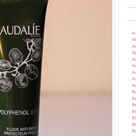
A
Al
An
Ap
A
As
A
A
A
B
B
Be
B
B
Bl
B