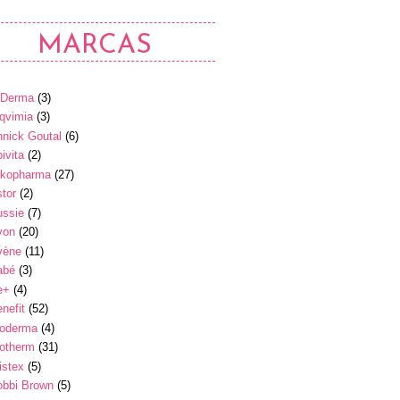
MARCAS
-Derma
(3)
qvimia
(3)
nick Goutal
(6)
ivita
(2)
rkopharma
(27)
tor
(2)
ussie
(7)
von
(20)
vène
(11)
abé
(3)
e+
(4)
nefit
(52)
ioderma
(4)
iotherm
(31)
istex
(5)
obbi Brown
(5)