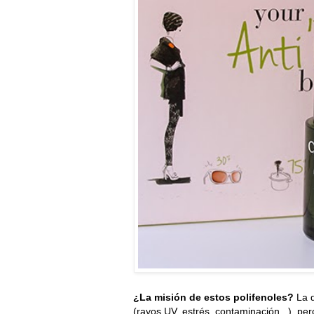
¿La misión de estos polifenoles?
La d
(rayos UV, estrés, contaminación...), pe