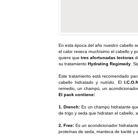
En esta época del año nuestro cabello s
el calor reseca muchísimo el cabello y p
quiere que
tres afortunadas lectoras
d
su tratamiento
Hydrating Regimedy
. S
Este tratamiento está recomendado para 
cabello hidratado y nutrido. El
I.C.O.
remedio, un champú, un acondicionador 
El pack contiene:
1. Drench:
Es un champú hidratante que 
de trigo y seda que hidratan el cabello,
2. Free:
Es
un acondicionador hidratante
proteínas de seda, manteca de karité y 