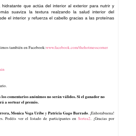
 hidratante que actúa del interior al exterior para nutrir y
emás suaviza la textura realzando la salud interior del
sde el interior y refuerza el cabello gracias a las proteínas
irnos también en Facebook:
www.facebook.com/thehotmesscorner
ain
ario.
 los comentarios anónimos no serán válidos. Si el ganador no
erá a sortear el premio.
rera, Monica Vega Uribe
Patricia Gago Barrado
y
. ¡Enhorabuena!
s. Podéis ver el listado de participantes en
Sortea2
. ¡Gracias por