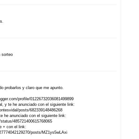
s.
 sorteo
o probarlos y claro que me apunto.
logger.com/profile/01226732036081499899
 y te he anunciado con el siguiente link:
ontesvidal/posts/682339148486268
 he anunciado con el siguiente link:
d/status/485721400615768065
 + con el link:
0527774042129270/posts/MZ1ys5wLAxi