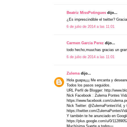
Beatriz MissPotingues
dijo...
¿Es imprescindible el twitter? Gracia
6 de julio de 2014 a las 11:01
Carmen Garcia Perez
dijo...
todo hecho,muuchas gracias un gran
6 de julio de 2014 a las 11:01
Zulema
dijo...
Hola guapa¡¡¡¡ Me encanta y deseand
Todos los pasos seguidos.
URL Perfil de Blogger: http://www.b
Nick Facebook : Zulema Pontes Vidal,
https://www.facebook.com/zulema.p
Nick Twitter: @ZulemaPontesVid, y te
https://twitter.com/ZulemaPontesVi
Y también te he anunciado en Google
https://plus.google.com/u/0/11289
Muchísima Suerte a todos¡¡¡