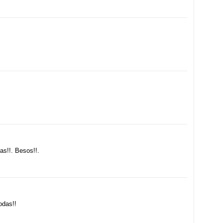
as!!. Besos!!.
odas!!