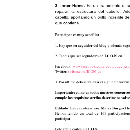
3. Inner Home:
Es un tratamiento ultra
reparar la estructura del cabello. Ad
cabello, aportando un brillo increíble de
que contiene.
Participar es muy sencillo:
seguidor del blog
1. Hay que ser
y además segu
I.C.O.N
2. Tenéis que ser seguidores de
. en
Facebook:
www.facebook.com/iconproducts.sp
Twitter:
twitter.com/ICON_es
3. Por último debéis rellenar el siguiente formul
Importante: como en todos nuestros concursos
cumple los requisitos arriba descritos se volv
Editado:
María Burgos Her
Las ganadoras son:
Hemos tenido un total de 163 participacione
participar!
I.C.O.N.
Fotografía cortesía