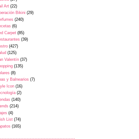
il Art
(22)
eración Bikini
(29)
erfumes
(240)
ecetas
(6)
ed Carpet
(85)
estaurantes
(39)
stro
(427)
alud
(125)
n Valentín
(37)
hopping
(135)
lares
(8)
as y Balnearios
(7)
yle Icon
(16)
cnología
(2)
iendas
(140)
rends
(214)
ajes
(4)
sh List
(74)
apatos
(165)