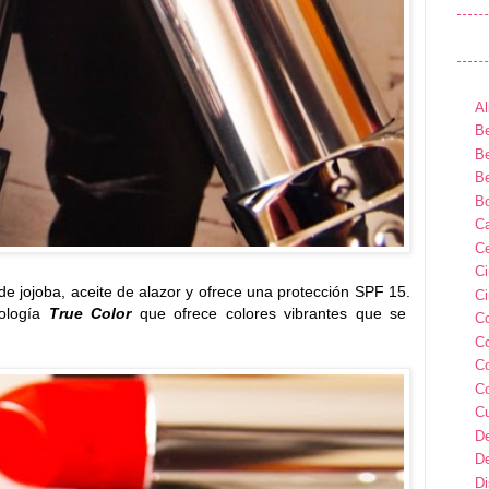
Al
Be
Be
Be
B
Ca
Ce
C
de jojoba, aceite de alazor y ofrece una protección SPF 15.
Ci
nología
True Color
que ofrece colores vibrantes que se
C
C
C
C
C
D
D
D