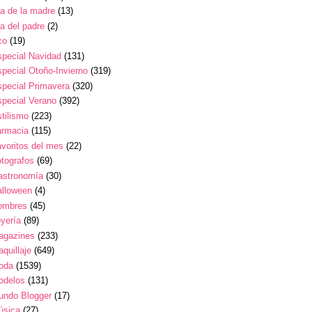
a de la madre
(13)
a del padre
(2)
co
(19)
pecial Navidad
(131)
pecial Otoño-Invierno
(319)
pecial Primavera
(320)
pecial Verano
(392)
tilismo
(223)
armacia
(115)
voritos del mes
(22)
tografos
(69)
astronomía
(30)
alloween
(4)
ombres
(45)
yería
(89)
agazines
(233)
quillaje
(649)
oda
(1539)
odelos
(131)
undo Blogger
(17)
úsica
(27)