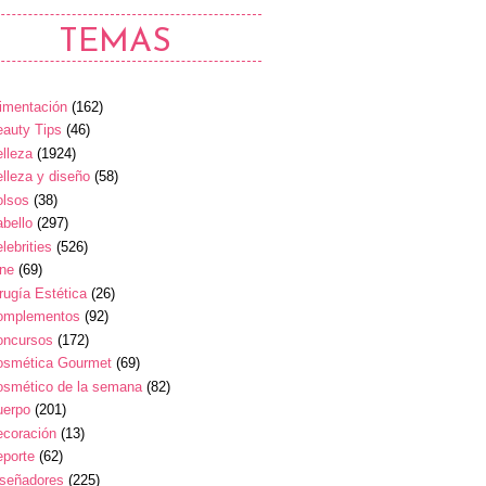
TEMAS
imentación
(162)
auty Tips
(46)
lleza
(1924)
lleza y diseño
(58)
olsos
(38)
bello
(297)
lebrities
(526)
ine
(69)
rugía Estética
(26)
omplementos
(92)
oncursos
(172)
osmética Gourmet
(69)
osmético de la semana
(82)
uerpo
(201)
ecoración
(13)
eporte
(62)
iseñadores
(225)