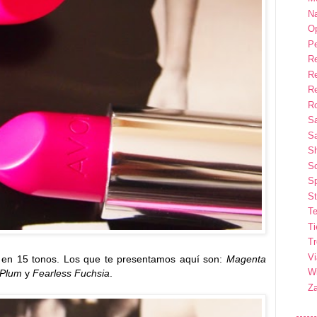
Na
Op
P
R
R
R
Ro
S
Sa
S
So
Sp
St
Te
T
T
Vi
 en 15 tonos. Los que te presentamos aquí son:
Magenta
Wi
 Plum
y
Fearless Fuchsia
.
Z