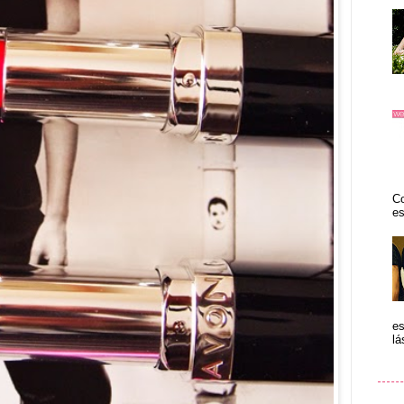
Co
es
es
lá