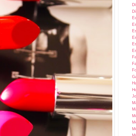
Dí
Dí
E
Es
Es
Es
Es
Es
F
Fa
Fo
G
H
H
Jo
M
Ma
M
M
M
M