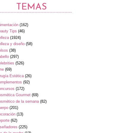
TEMAS
imentación
(162)
auty Tips
(46)
lleza
(1924)
lleza y diseño
(58)
olsos
(38)
bello
(297)
lebrities
(526)
ine
(69)
rugía Estética
(26)
omplementos
(92)
oncursos
(172)
osmética Gourmet
(69)
osmético de la semana
(82)
uerpo
(201)
ecoración
(13)
eporte
(62)
iseñadores
(225)