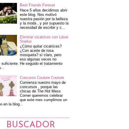
Best Friends Forever
Hace 5 años decidimos abrir
este blog. Nos motivó
nuestra pasión por la belleza
y la moda , y por supuesto la
necesidad de escribir y c...
Eliminar cicatrices con Láser
Starlux
¿Cómo quitar cicatrices?
¿Con aceite de rosa
mosqueta? sí claro, pero
eso algunas veces no
 suficiente. He seguido el tratamiento
s...
Concurso Couture Couture
Comienza nuestro mayo de
concursos , porque las
chicas de The Hot Mess
Corner queremos celebrar
que este mes cumplimos un
o en la blog...
BUSCADOR