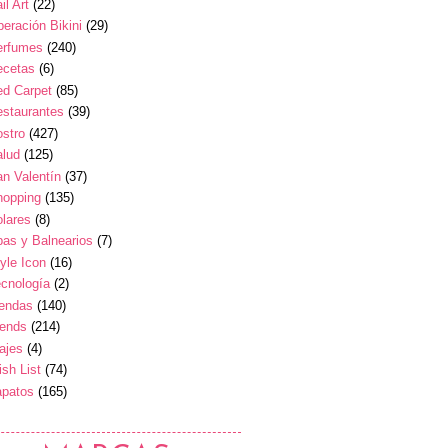
il Art
(22)
eración Bikini
(29)
erfumes
(240)
ecetas
(6)
ed Carpet
(85)
estaurantes
(39)
stro
(427)
alud
(125)
n Valentín
(37)
hopping
(135)
lares
(8)
as y Balnearios
(7)
yle Icon
(16)
cnología
(2)
iendas
(140)
rends
(214)
ajes
(4)
sh List
(74)
apatos
(165)