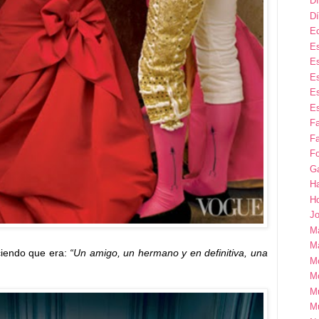
Dí
Dí
E
Es
Es
Es
Es
Es
F
Fa
Fo
G
H
H
Jo
M
Ma
ciendo que era:
“Un amigo, un hermano y en definitiva, una
M
M
M
M