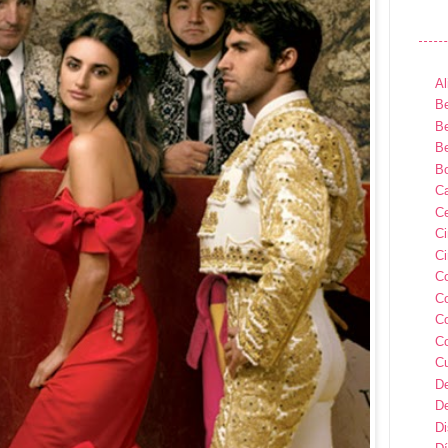
Al
Be
Be
Be
B
Ca
Ce
C
Ci
C
C
C
C
C
D
D
D