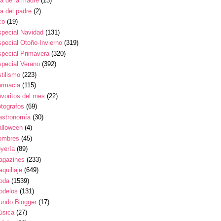
a de la madre
(13)
a del padre
(2)
co
(19)
pecial Navidad
(131)
pecial Otoño-Invierno
(319)
pecial Primavera
(320)
pecial Verano
(392)
tilismo
(223)
armacia
(115)
voritos del mes
(22)
tografos
(69)
astronomía
(30)
alloween
(4)
ombres
(45)
yería
(89)
agazines
(233)
quillaje
(649)
oda
(1539)
odelos
(131)
undo Blogger
(17)
úsica
(27)