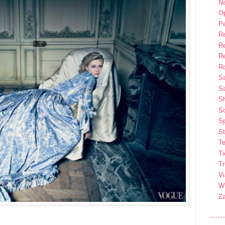
Na
Op
P
R
R
R
Ro
S
Sa
S
So
Sp
St
Te
T
T
Vi
Wi
Z