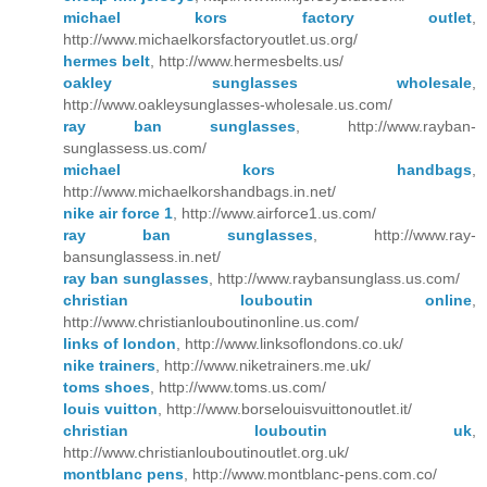
michael kors factory outlet
,
http://www.michaelkorsfactoryoutlet.us.org/
hermes belt
, http://www.hermesbelts.us/
oakley sunglasses wholesale
,
http://www.oakleysunglasses-wholesale.us.com/
ray ban sunglasses
, http://www.rayban-
sunglassess.us.com/
michael kors handbags
,
http://www.michaelkorshandbags.in.net/
nike air force 1
, http://www.airforce1.us.com/
ray ban sunglasses
, http://www.ray-
bansunglassess.in.net/
ray ban sunglasses
, http://www.raybansunglass.us.com/
christian louboutin online
,
http://www.christianlouboutinonline.us.com/
links of london
, http://www.linksoflondons.co.uk/
nike trainers
, http://www.niketrainers.me.uk/
toms shoes
, http://www.toms.us.com/
louis vuitton
, http://www.borselouisvuittonoutlet.it/
christian louboutin uk
,
http://www.christianlouboutinoutlet.org.uk/
montblanc pens
, http://www.montblanc-pens.com.co/