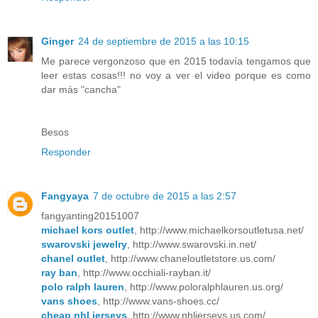
Ginger
24 de septiembre de 2015 a las 10:15
Me parece vergonzoso que en 2015 todavía tengamos que
leer estas cosas!!! no voy a ver el video porque es como
dar más "cancha"
Besos
Responder
Fangyaya
7 de octubre de 2015 a las 2:57
fangyanting20151007
michael kors outlet
, http://www.michaelkorsoutletusa.net/
swarovski jewelry
, http://www.swarovski.in.net/
chanel outlet
, http://www.chaneloutletstore.us.com/
ray ban
, http://www.occhiali-rayban.it/
polo ralph lauren
, http://www.poloralphlauren.us.org/
vans shoes
, http://www.vans-shoes.cc/
cheap nhl jerseys
, http://www.nhljerseys.us.com/