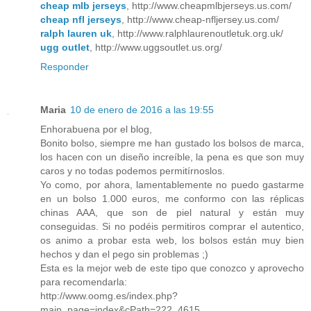
cheap mlb jerseys
, http://www.cheapmlbjerseys.us.com/
cheap nfl jerseys
, http://www.cheap-nfljersey.us.com/
ralph lauren uk
, http://www.ralphlaurenoutletuk.org.uk/
ugg outlet
, http://www.uggsoutlet.us.org/
Responder
Maria
10 de enero de 2016 a las 19:55
Enhorabuena por el blog,
Bonito bolso, siempre me han gustado los bolsos de marca,
los hacen con un diseño increíble, la pena es que son muy
caros y no todas podemos permitírnoslos.
Yo como, por ahora, lamentablemente no puedo gastarme
en un bolso 1.000 euros, me conformo con las réplicas
chinas AAA, que son de piel natural y están muy
conseguidas. Si no podéis permitiros comprar el autentico,
os animo a probar esta web, los bolsos están muy bien
hechos y dan el pego sin problemas ;)
Esta es la mejor web de este tipo que conozco y aprovecho
para recomendarla:
http://www.oomg.es/index.php?
main_page=index&cPath=222_4615