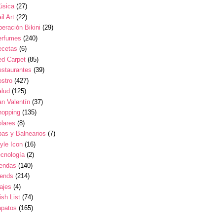
úsica
(27)
il Art
(22)
eración Bikini
(29)
erfumes
(240)
ecetas
(6)
ed Carpet
(85)
estaurantes
(39)
stro
(427)
alud
(125)
n Valentín
(37)
hopping
(135)
lares
(8)
as y Balnearios
(7)
yle Icon
(16)
cnología
(2)
iendas
(140)
rends
(214)
ajes
(4)
sh List
(74)
apatos
(165)