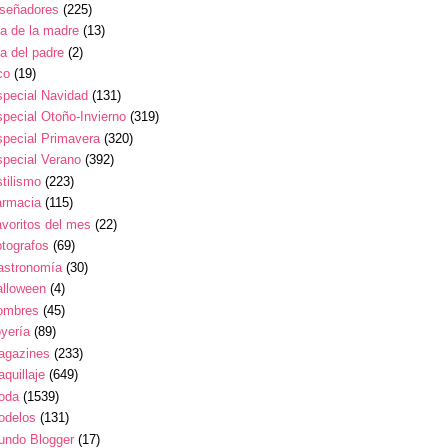
iseñadores
(225)
a de la madre
(13)
a del padre
(2)
co
(19)
pecial Navidad
(131)
pecial Otoño-Invierno
(319)
pecial Primavera
(320)
pecial Verano
(392)
tilismo
(223)
armacia
(115)
voritos del mes
(22)
tografos
(69)
astronomía
(30)
alloween
(4)
ombres
(45)
yería
(89)
agazines
(233)
quillaje
(649)
oda
(1539)
odelos
(131)
undo Blogger
(17)