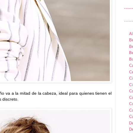
Al
Be
Be
Be
B
Ca
Ce
C
Ci
C
ño va a la mitad de la cabeza, ideal para quienes tienen el
C
 discreto.
C
C
C
D
D