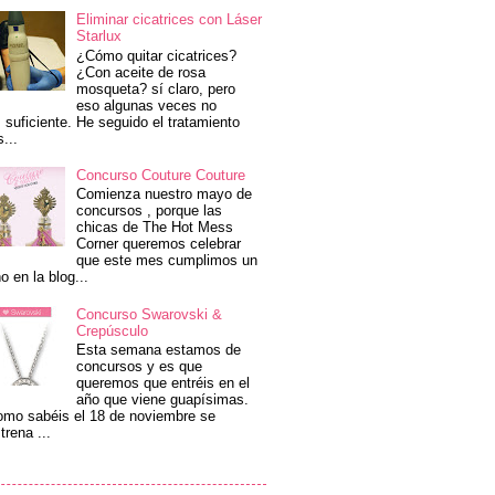
Eliminar cicatrices con Láser
Starlux
¿Cómo quitar cicatrices?
¿Con aceite de rosa
mosqueta? sí claro, pero
eso algunas veces no
 suficiente. He seguido el tratamiento
s...
Concurso Couture Couture
Comienza nuestro mayo de
concursos , porque las
chicas de The Hot Mess
Corner queremos celebrar
que este mes cumplimos un
o en la blog...
Concurso Swarovski &
Crepúsculo
Esta semana estamos de
concursos y es que
queremos que entréis en el
año que viene guapísimas.
mo sabéis el 18 de noviembre se
trena ...