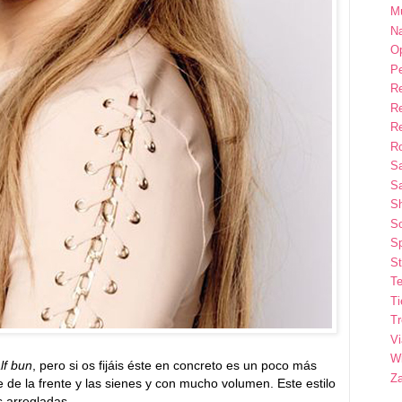
M
Na
Op
P
R
R
R
Ro
S
Sa
S
So
Sp
St
Te
T
T
Vi
Wi
lf bun
, pero si os fijáis éste en concreto es un poco más
Z
 de la frente y las sienes y con mucho volumen. Este estilo
s arregladas.