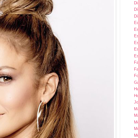
D
Dí
Dí
E
Es
Es
Es
Es
Es
F
Fa
Fo
G
H
H
Jo
M
Ma
M
M
M