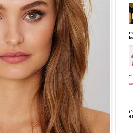
es
lá
añ
Co
es