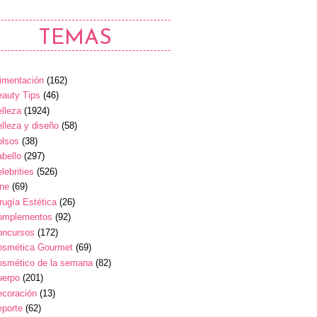
TEMAS
imentación
(162)
auty Tips
(46)
lleza
(1924)
lleza y diseño
(58)
olsos
(38)
bello
(297)
lebrities
(526)
ine
(69)
rugía Estética
(26)
omplementos
(92)
oncursos
(172)
osmética Gourmet
(69)
osmético de la semana
(82)
uerpo
(201)
ecoración
(13)
eporte
(62)