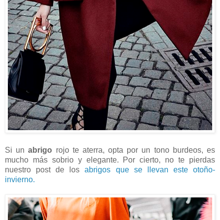
Si un
abrigo
rojo te aterra, opta por un tono burdeos, es
mucho más sobrio y elegante. Por cierto, no te pierdas
nuestro post de los
abrigos que se llevan este otoño-
invierno.