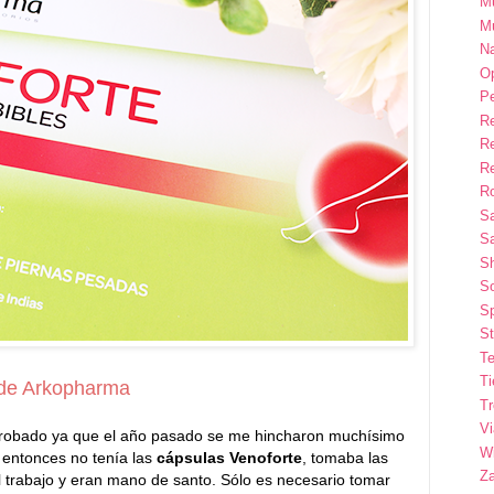
M
M
Na
Op
P
R
R
R
Ro
S
Sa
S
So
Sp
St
Te
T
 de Arkopharma
T
Vi
probado ya que el año pasado se me hincharon muchísimo
Wi
 entonces no tenía las
cápsulas Venoforte
, tomaba las
Z
 trabajo y eran mano de santo. Sólo es necesario tomar