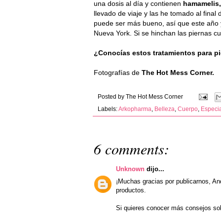
una dosis al día y contienen
hamamelis, 
llevado de viaje y las he tomado al final
puede ser más bueno, así que este año 
Nueva York. Si se hinchan las piernas c
¿Conocías estos tratamientos para p
Fotografías de
The Hot Mess Corner.
Posted by
The Hot Mess Corner
Labels:
Arkopharma
,
Belleza
,
Cuerpo
,
Especi
6 comments:
Unknown
dijo...
¡Muchas gracias por publicarnos, A
productos.
Si quieres conocer más consejos sob