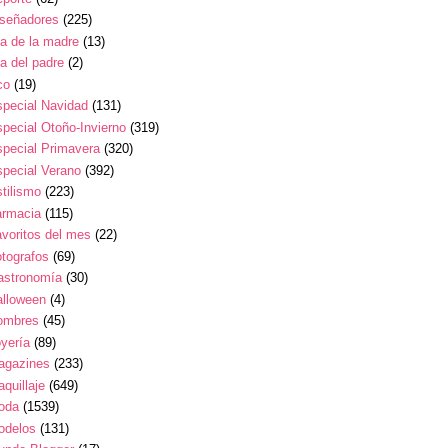
iseñadores
(225)
a de la madre
(13)
a del padre
(2)
co
(19)
pecial Navidad
(131)
pecial Otoño-Invierno
(319)
pecial Primavera
(320)
pecial Verano
(392)
tilismo
(223)
armacia
(115)
voritos del mes
(22)
tografos
(69)
astronomía
(30)
alloween
(4)
ombres
(45)
yería
(89)
agazines
(233)
quillaje
(649)
oda
(1539)
odelos
(131)