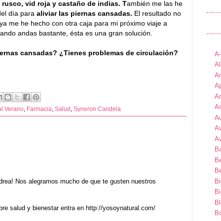
rusco, vid roja y castaño de indias. T
ambién me las he
 del día para
aliviar las piernas cansadas.
El resultado no
ya me he hecho con otra caja para mi próximo viaje a
uando andas bastante, ésta es una gran solución.
iernas cansadas? ¿Tienes problemas de circulación?
A
Al
An
Ap
A
As
al Verano
,
Farmacia
,
Salud
,
Syneron Candela
A
A
A
B
B
Be
B
ndrea! Nos alegramos mucho de que te gusten nuestros
B
Bl
re salud y bienestar entra en http://yosoynatural.com/
B