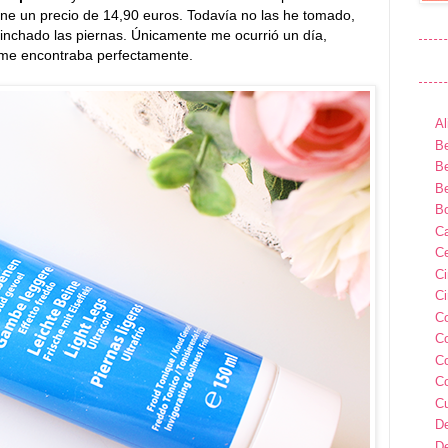
ne un precio de 14,90 euros. Todavía no las he tomado,
inchado las piernas. Únicamente me ocurrió un día,
 me encontraba perfectamente.
Al
Be
Be
Be
B
Ca
Ce
C
Ci
C
C
C
C
C
D
D