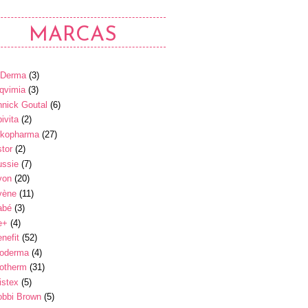
MARCAS
-Derma
(3)
qvimia
(3)
nick Goutal
(6)
ivita
(2)
rkopharma
(27)
tor
(2)
ussie
(7)
von
(20)
vène
(11)
abé
(3)
e+
(4)
nefit
(52)
ioderma
(4)
iotherm
(31)
istex
(5)
obbi Brown
(5)