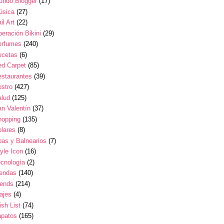
undo Blogger
(17)
úsica
(27)
il Art
(22)
eración Bikini
(29)
erfumes
(240)
ecetas
(6)
ed Carpet
(85)
estaurantes
(39)
stro
(427)
alud
(125)
n Valentín
(37)
hopping
(135)
lares
(8)
as y Balnearios
(7)
yle Icon
(16)
cnología
(2)
iendas
(140)
rends
(214)
ajes
(4)
sh List
(74)
apatos
(165)