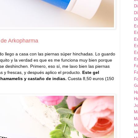
D
Dí
Dí
E
Es
Es
ío de Arkopharma
Es
Es
o llego a casa con las piernas súper hinchadas. Lo guardo
Es
squito y la verdad es que es me funciona muy bien porque
F
se deshinchen. Primero, eso sí, me lavo bien las piernas
as y frescas, y después aplico el producto.
Este gel
Fa
, hamamelis y castaño de indias.
Cuesta 8,50 euros (150
Fo
G
H
H
Jo
M
Ma
M
M