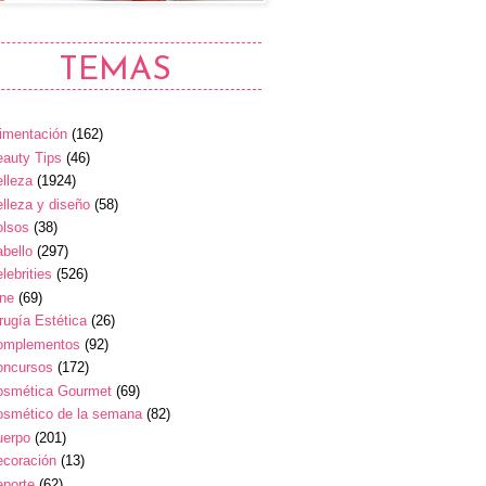
TEMAS
imentación
(162)
auty Tips
(46)
lleza
(1924)
lleza y diseño
(58)
olsos
(38)
bello
(297)
lebrities
(526)
ine
(69)
rugía Estética
(26)
omplementos
(92)
oncursos
(172)
osmética Gourmet
(69)
osmético de la semana
(82)
uerpo
(201)
ecoración
(13)
eporte
(62)