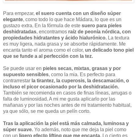
Para empezar,
el suero cuenta con un diseño súper
elegante
, como todo lo que hace Mádara, lo que es un
gustazo extra. En la fórmula de este
suero para pieles
deshidratadas
, encontramos
raíz de peonía nórdica, con
propiedades hidratantes y ácido hialurónico.
La textura
es muy ligera, nada grasa y se absorbe rápidamente. Me
encanta tanto el aroma como el color,
un delicado tono piel
que se funde a al perfección con la tez.
Se puede usar en
pieles secas, mixtas, grasas y por
supuesto sensibles
, como la mia. Es perfecto para
contrarrestar
la tirantez, la cuperosis, la descamación, o
incluso el picor ocasionado por la deshidratación.
También se recomienda en casos de finas líneas, arrugas o
falta de luminosidad. A mi me gusta aplicarlo por las
mañanas y por las noches antes de mi tratamiento habitual,
ya que sólo, se me queda un pelín corto.
Tras la aplicación la piel está más calmada, luminosa y
súper suave.
Yo además, noto que me deja la piel como
con un
ligero efecto lifting que me encanta.
Lo cierto es