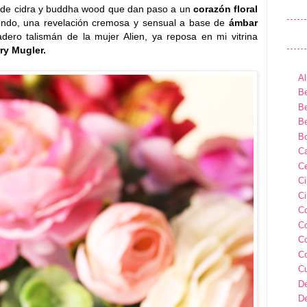
a de cidra y buddha wood que dan paso a un
corazón floral
ondo, una revelación cremosa y sensual a base de
ámbar
dero talismán de la mujer Alien, ya reposa en mi vitrina
ry Mugler.
Al
Be
Be
Be
B
Ca
Ce
C
Ci
C
C
C
C
C
D
D