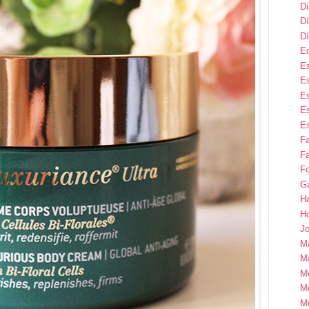
D
Dí
Dí
E
Es
Es
Es
Es
Es
F
Fa
Fo
G
H
H
Jo
M
Ma
M
M
M