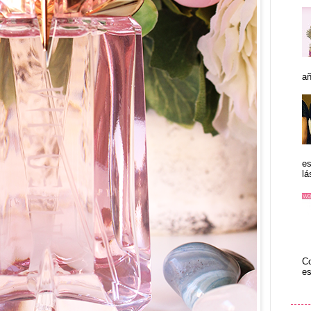
añ
es
lá
Co
es