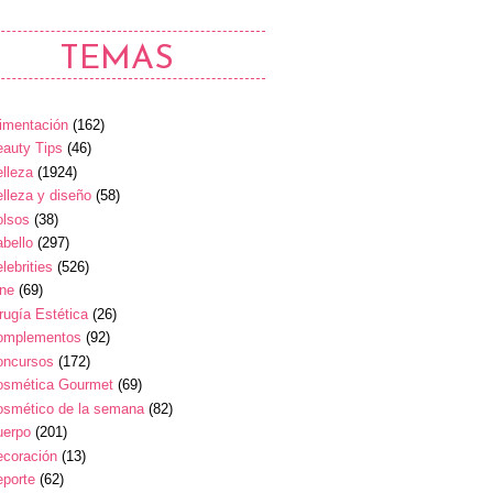
TEMAS
imentación
(162)
auty Tips
(46)
lleza
(1924)
lleza y diseño
(58)
olsos
(38)
bello
(297)
lebrities
(526)
ine
(69)
rugía Estética
(26)
omplementos
(92)
oncursos
(172)
osmética Gourmet
(69)
osmético de la semana
(82)
uerpo
(201)
ecoración
(13)
eporte
(62)