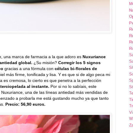
M
Na
Op
P
R
R
R
Ro
S
e, una marca de farmacia a la que adoro es
Nuxuriance
Sa
antiedad global.
¿Su misión?
Corregir los 5 signos
S
eo
gracias a una fórmula con
células bi-florales de
So
el más firme, tonificada y lisa. Y es que si de algo peca mi
ra es cremosa, lo cierto es que penetra a la perfección
Sp
aterciopelada al instante.
Por si no lo sabíais, este
St
ea Nuxuriance, una de las líneas antiedad más vendidas de
Te
enzado a probarla me está gustando mucho ya que tanto
T
as.
Precio: 56,90 euros.
T
Vi
Wi
Z