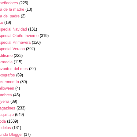
iseñadores
(225)
a de la madre
(13)
a del padre
(2)
co
(19)
pecial Navidad
(131)
pecial Otoño-Invierno
(319)
pecial Primavera
(320)
pecial Verano
(392)
tilismo
(223)
armacia
(115)
voritos del mes
(22)
tografos
(69)
astronomía
(30)
alloween
(4)
ombres
(45)
yería
(89)
agazines
(233)
quillaje
(649)
oda
(1539)
odelos
(131)
undo Blogger
(17)