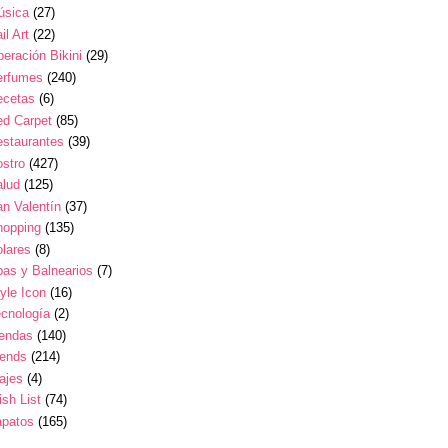
úsica
(27)
il Art
(22)
eración Bikini
(29)
erfumes
(240)
ecetas
(6)
ed Carpet
(85)
estaurantes
(39)
stro
(427)
alud
(125)
n Valentín
(37)
hopping
(135)
lares
(8)
as y Balnearios
(7)
yle Icon
(16)
cnología
(2)
iendas
(140)
rends
(214)
ajes
(4)
sh List
(74)
apatos
(165)