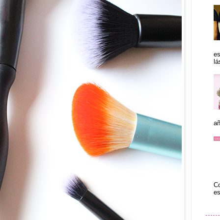
es
lá
añ
Co
es