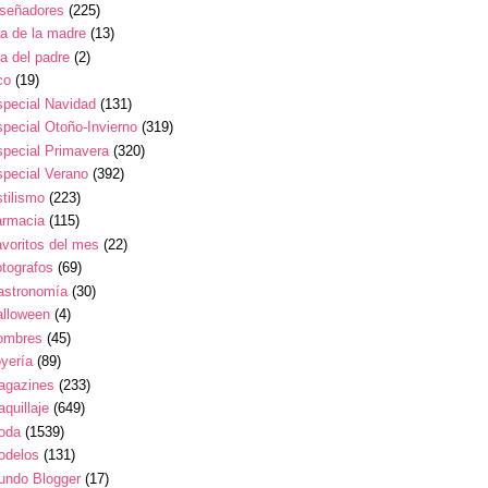
iseñadores
(225)
a de la madre
(13)
a del padre
(2)
co
(19)
pecial Navidad
(131)
pecial Otoño-Invierno
(319)
pecial Primavera
(320)
pecial Verano
(392)
tilismo
(223)
armacia
(115)
voritos del mes
(22)
tografos
(69)
astronomía
(30)
alloween
(4)
ombres
(45)
yería
(89)
agazines
(233)
quillaje
(649)
oda
(1539)
odelos
(131)
undo Blogger
(17)