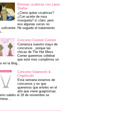
Eliminar cicatrices con Láser
Starlux
¿Cómo quitar cicatrices?
¿Con aceite de rosa
mosqueta? sí claro, pero
eso algunas veces no
 suficiente. He seguido el tratamiento
s...
Concurso Couture Couture
Comienza nuestro mayo de
concursos , porque las
chicas de The Hot Mess
Corner queremos celebrar
que este mes cumplimos un
o en la blog...
Concurso Swarovski &
Crepúsculo
Esta semana estamos de
concursos y es que
queremos que entréis en el
año que viene guapísimas.
mo sabéis el 18 de noviembre se
trena ...