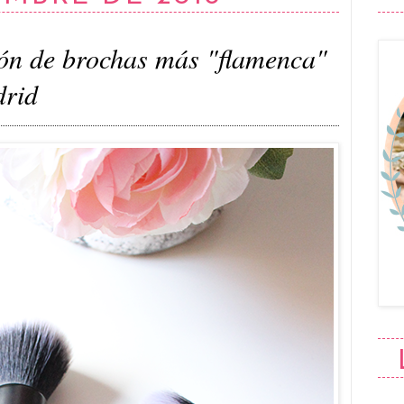
ión de brochas más "flamenca"
drid