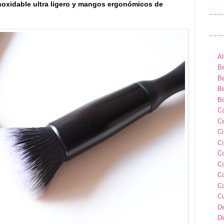
 inoxidable ultra ligero y mangos ergonómicos de
Al
Be
Be
Be
B
Ca
Ce
C
Ci
C
C
C
C
C
D
D