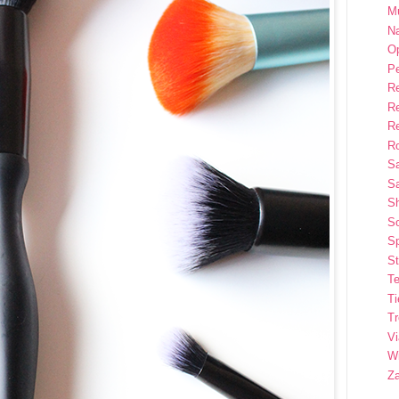
M
Na
Op
P
R
R
R
Ro
S
Sa
S
So
Sp
St
Te
T
T
Vi
Wi
Z