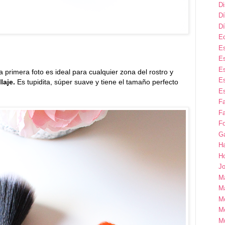
D
Dí
Dí
E
Es
Es
Es
 primera foto es ideal para cualquier zona del rostro y
Es
llaje.
Es tupidita, súper suave y tiene el tamaño perfecto
Es
F
Fa
Fo
G
H
H
Jo
M
Ma
M
M
M