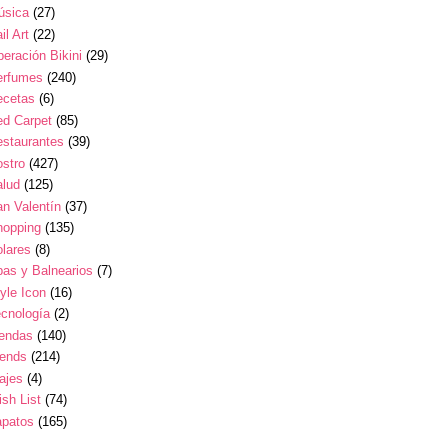
úsica
(27)
il Art
(22)
eración Bikini
(29)
erfumes
(240)
ecetas
(6)
ed Carpet
(85)
estaurantes
(39)
stro
(427)
alud
(125)
n Valentín
(37)
hopping
(135)
lares
(8)
as y Balnearios
(7)
yle Icon
(16)
cnología
(2)
iendas
(140)
rends
(214)
ajes
(4)
sh List
(74)
apatos
(165)