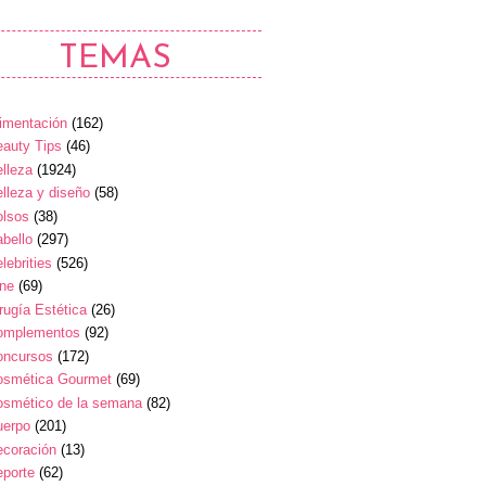
TEMAS
imentación
(162)
auty Tips
(46)
lleza
(1924)
lleza y diseño
(58)
olsos
(38)
bello
(297)
lebrities
(526)
ine
(69)
rugía Estética
(26)
omplementos
(92)
oncursos
(172)
osmética Gourmet
(69)
osmético de la semana
(82)
uerpo
(201)
ecoración
(13)
eporte
(62)