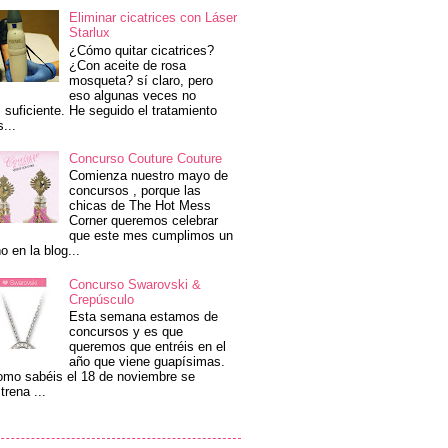
Eliminar cicatrices con Láser
Starlux
¿Cómo quitar cicatrices?
¿Con aceite de rosa
mosqueta? sí claro, pero
eso algunas veces no
 suficiente. He seguido el tratamiento
s...
Concurso Couture Couture
Comienza nuestro mayo de
concursos , porque las
chicas de The Hot Mess
Corner queremos celebrar
que este mes cumplimos un
o en la blog...
Concurso Swarovski &
Crepúsculo
Esta semana estamos de
concursos y es que
queremos que entréis en el
año que viene guapísimas.
mo sabéis el 18 de noviembre se
trena ...