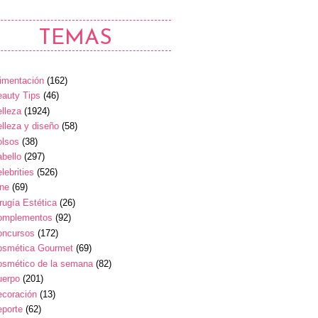
TEMAS
imentación
(162)
auty Tips
(46)
lleza
(1924)
lleza y diseño
(58)
olsos
(38)
bello
(297)
lebrities
(526)
ine
(69)
rugía Estética
(26)
omplementos
(92)
oncursos
(172)
osmética Gourmet
(69)
osmético de la semana
(82)
uerpo
(201)
ecoración
(13)
eporte
(62)