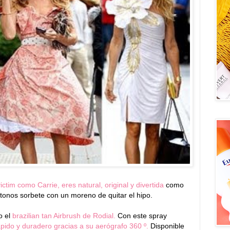
ctim como Carrie, eres natural, original y divertida
como
n tonos sorbete con un moreno de quitar el hipo.
o el
brazilian tan Airbrush de Rodial.
Con este spray
ápido y duradero gracias a su aerógrafo 360 º.
Disponible