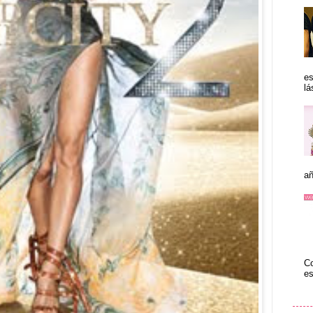
es
lá
añ
Co
es