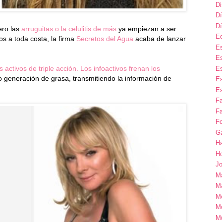
D
Dí
Dí
ro las
arruguitas o la celulitis de más
ya empiezan a ser
E
os a toda costa, la firma
Secretos del Agua
acaba de lanzar
Es
Es
s activos de triple acción. Los infoactivos frenan los
Es
 generación de grasa, transmitiendo la información de
Es
Es
F
Fa
Fo
G
H
H
Jo
M
Ma
M
M
M