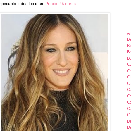
impecable todos los días.
Precio: 45 euros.
Al
Be
Be
Be
B
Ca
Ce
C
Ci
C
C
C
C
C
D
D