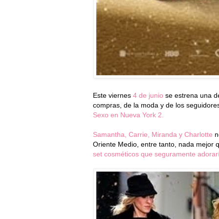
Este viernes
4 de junio
se estrena una de
compras, de la moda y de los seguidores
Sexo en Nueva York 2.
Samantha, Carrie, Miranda y Charlotte
n
Oriente Medio, entre tanto, nada mejor
set cosméticos que seguramente adorar