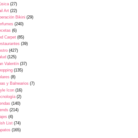
úsica
(27)
il Art
(22)
eración Bikini
(29)
erfumes
(240)
ecetas
(6)
ed Carpet
(85)
estaurantes
(39)
stro
(427)
alud
(125)
n Valentín
(37)
hopping
(135)
lares
(8)
as y Balnearios
(7)
yle Icon
(16)
cnología
(2)
iendas
(140)
rends
(214)
ajes
(4)
sh List
(74)
apatos
(165)