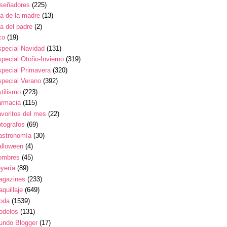
iseñadores
(225)
a de la madre
(13)
a del padre
(2)
co
(19)
pecial Navidad
(131)
pecial Otoño-Invierno
(319)
pecial Primavera
(320)
pecial Verano
(392)
tilismo
(223)
armacia
(115)
voritos del mes
(22)
tografos
(69)
astronomía
(30)
alloween
(4)
ombres
(45)
yería
(89)
agazines
(233)
quillaje
(649)
oda
(1539)
odelos
(131)
undo Blogger
(17)