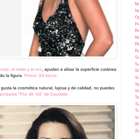
M
Na
Op
P
R
R
R
Ro
S
Sa
roso, el mate y el oro
, ayudan a alisar la superficie cutánea
S
do la figura.
Precio: 64 euros.
So
Sp
e gusta la cosmética natural, lujosa y de calidad, no puedes
St
gorizante "Flor de Vid" de Caudalie.
Te
T
T
Vi
Wi
Z