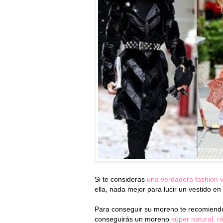
Si te consideras
una verdadera fashion vi
ella, nada mejor para lucir un vestido e
Para conseguir su moreno te recomiend
conseguirás un moreno
súper natural, r