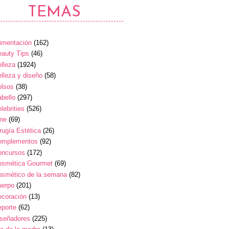
TEMAS
imentación
(162)
auty Tips
(46)
lleza
(1924)
lleza y diseño
(58)
olsos
(38)
bello
(297)
lebrities
(526)
ine
(69)
rugía Estética
(26)
omplementos
(92)
oncursos
(172)
osmética Gourmet
(69)
osmético de la semana
(82)
uerpo
(201)
ecoración
(13)
eporte
(62)
iseñadores
(225)