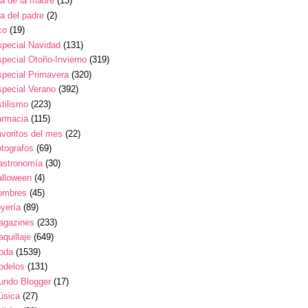
a de la madre
(13)
a del padre
(2)
co
(19)
pecial Navidad
(131)
pecial Otoño-Invierno
(319)
pecial Primavera
(320)
pecial Verano
(392)
tilismo
(223)
armacia
(115)
voritos del mes
(22)
tografos
(69)
astronomía
(30)
alloween
(4)
ombres
(45)
yería
(89)
agazines
(233)
quillaje
(649)
oda
(1539)
odelos
(131)
undo Blogger
(17)
úsica
(27)