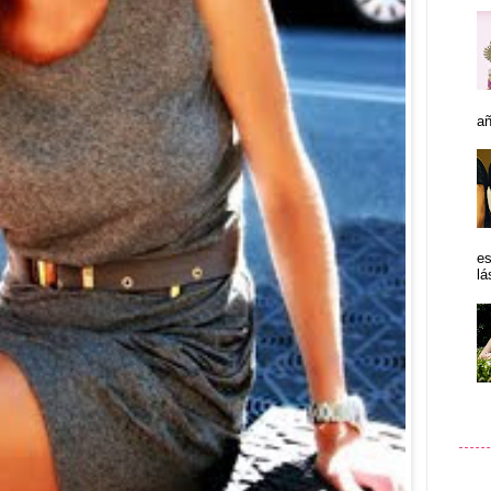
añ
es
lá