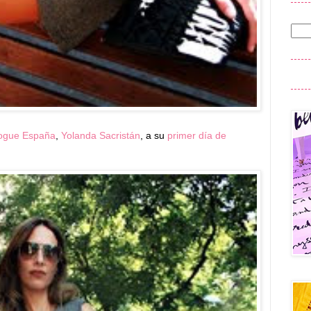
Vogue España
,
Yolanda Sacristán
, a su
primer día de