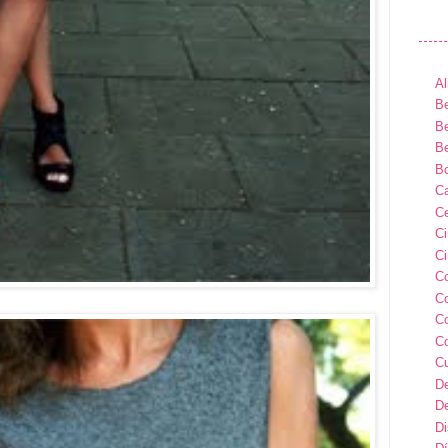
Al
Be
Be
Be
B
Ca
Ce
C
Ci
C
C
C
C
C
D
D
D