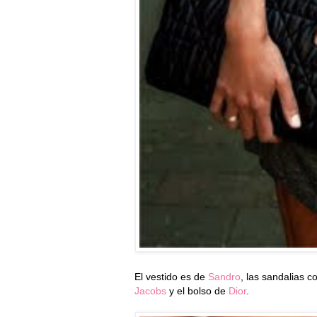
El vestido es de
Sandro
, las sandalias 
Jacobs
y el bolso de
Dior
.