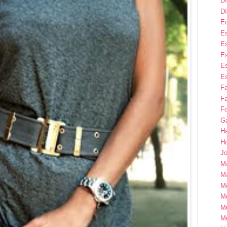
Dí
Dí
E
Es
Es
Es
Es
Es
F
Fa
Fo
G
H
H
Jo
M
Ma
M
M
M
M