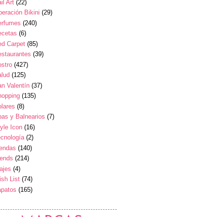
il Art
(22)
eración Bikini
(29)
erfumes
(240)
ecetas
(6)
ed Carpet
(85)
estaurantes
(39)
stro
(427)
alud
(125)
n Valentín
(37)
hopping
(135)
lares
(8)
as y Balnearios
(7)
yle Icon
(16)
cnología
(2)
iendas
(140)
rends
(214)
ajes
(4)
sh List
(74)
apatos
(165)