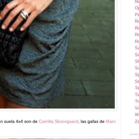
Na
Op
P
R
R
R
Ro
S
Sa
S
So
Sp
St
Te
T
T
Vi
Wi
con suela 4x4 son de
Camilla Skoovgaard
, las gafas de
Marc
Z