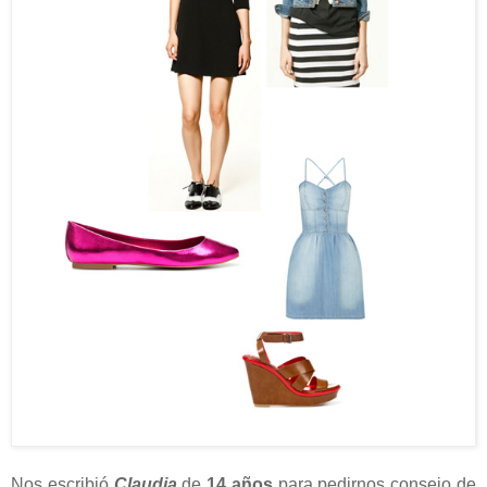
Nos escribió
Claudia
de
14 años
para pedirnos consejo de