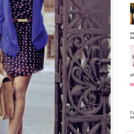
es
lá
añ
Co
es