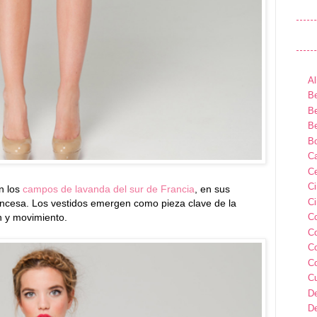
Al
Be
Be
Be
B
Ca
Ce
C
n los
campos de lavanda del sur de Francia
, en sus
Ci
ancesa. Los vestidos emergen como pieza clave de la
n y movimiento.
C
C
C
C
C
D
D