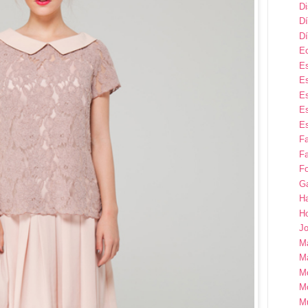
D
Dí
Dí
E
Es
Es
Es
Es
Es
F
Fa
Fo
G
H
H
Jo
M
Ma
M
M
M