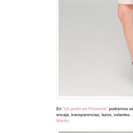
En
"Un jardín en Provence"
podremos ver 
encaje, transparencias, lazos, volantes.
Martín.