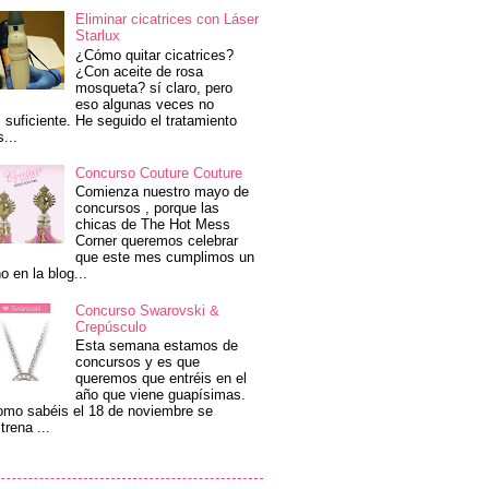
Eliminar cicatrices con Láser
Starlux
¿Cómo quitar cicatrices?
¿Con aceite de rosa
mosqueta? sí claro, pero
eso algunas veces no
 suficiente. He seguido el tratamiento
s...
Concurso Couture Couture
Comienza nuestro mayo de
concursos , porque las
chicas de The Hot Mess
Corner queremos celebrar
que este mes cumplimos un
o en la blog...
Concurso Swarovski &
Crepúsculo
Esta semana estamos de
concursos y es que
queremos que entréis en el
año que viene guapísimas.
mo sabéis el 18 de noviembre se
trena ...