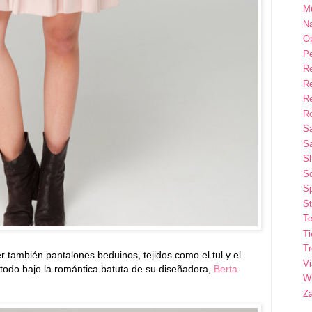
M
Na
Op
P
R
R
R
Ro
S
Sa
S
So
Sp
St
Te
T
T
también pantalones beduinos, tejidos como el tul y el
Vi
..todo bajo la romántica batuta de su diseñadora,
Berta
Wi
Z