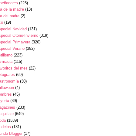
iseñadores
(225)
a de la madre
(13)
a del padre
(2)
co
(19)
pecial Navidad
(131)
pecial Otoño-Invierno
(319)
pecial Primavera
(320)
pecial Verano
(392)
tilismo
(223)
armacia
(115)
voritos del mes
(22)
tografos
(69)
astronomía
(30)
alloween
(4)
ombres
(45)
yería
(89)
agazines
(233)
quillaje
(649)
oda
(1539)
odelos
(131)
undo Blogger
(17)