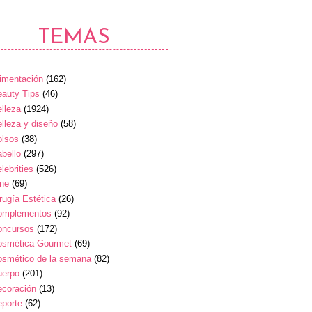
TEMAS
imentación
(162)
auty Tips
(46)
lleza
(1924)
lleza y diseño
(58)
olsos
(38)
bello
(297)
lebrities
(526)
ine
(69)
rugía Estética
(26)
omplementos
(92)
oncursos
(172)
osmética Gourmet
(69)
osmético de la semana
(82)
uerpo
(201)
ecoración
(13)
eporte
(62)