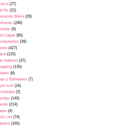
úsica
(27)
il Art
(22)
eración Bikini
(29)
erfumes
(240)
ecetas
(6)
ed Carpet
(85)
estaurantes
(39)
stro
(427)
alud
(125)
n Valentín
(37)
hopping
(135)
lares
(8)
as y Balnearios
(7)
yle Icon
(16)
cnología
(2)
iendas
(140)
rends
(214)
ajes
(4)
sh List
(74)
apatos
(165)