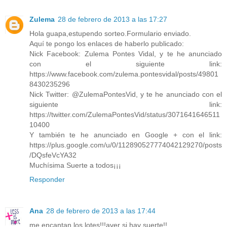
Zulema
28 de febrero de 2013 a las 17:27
Hola guapa,estupendo sorteo.Formulario enviado.
Aquí te pongo los enlaces de haberlo publicado:
Nick Facebook: Zulema Pontes Vidal, y te he anunciado
con el siguiente link:
https://www.facebook.com/zulema.pontesvidal/posts/49801
8430235296
Nick Twitter: @ZulemaPontesVid, y te he anunciado con el
siguiente link:
https://twitter.com/ZulemaPontesVid/status/3071641646511
10400
Y también te he anunciado en Google + con el link:
https://plus.google.com/u/0/112890527774042129270/posts
/DQsfeVcYA32
Muchísima Suerte a todos¡¡¡
Responder
Ana
28 de febrero de 2013 a las 17:44
me encantan los lotes!!!aver si hay suerte!!