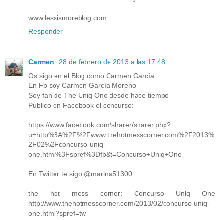
www.lessismoreblog.com
Responder
Carmen
28 de febrero de 2013 a las 17:48
Os sigo en el Blog como Carmen García
En Fb soy Carmen García Moreno
Soy fan de The Uniq One desde hace tiempo
Publico en Facebook el concurso:
https://www.facebook.com/sharer/sharer.php?
u=http%3A%2F%2Fwww.thehotmesscorner.com%2F2013%
2F02%2Fconcurso-uniq-
one.html%3Fspref%3Dfb&t=Concurso+Uniq+One
En Twitter te sigo @marina51300
the hot mess corner: Concurso Uniq One
http://www.thehotmesscorner.com/2013/02/concurso-uniq-
one.html?spref=tw