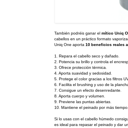
También podréis ganar el
mítico Uniq O
cabellos en un práctico formato vapori
Uniq One aporta
10 beneficios reales a
1. Repara el cabello seco y dañado.
2. Potencia su brillo y controla el encres
3. Ofrece protección térmica.
4. Aporta suavidad y sedosidad.
5. Protege el color gracias a los filtros 
6. Facilita el brushing y uso de la planch
7. Consigue un efecto desenredante.
8. Aporta cuerpo y volumen.
9. Previene las puntas abiertas.
10. Mantiene el peinado por más tiempo
Si lo usas con el cabello húmedo consigu
es ideal para repasar el peinado y dar