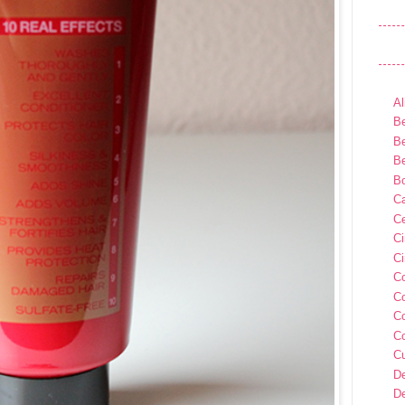
Al
Be
Be
Be
B
Ca
Ce
C
Ci
C
C
C
C
C
D
D