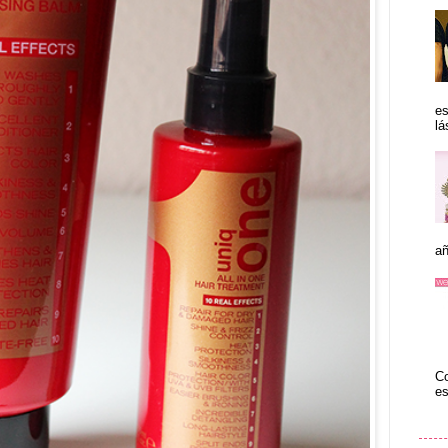
es
lá
añ
Co
es