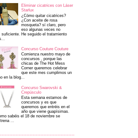
Eliminar cicatrices con Láser
Starlux
¿Cómo quitar cicatrices?
¿Con aceite de rosa
mosqueta? sí claro, pero
eso algunas veces no
 suficiente. He seguido el tratamiento
s...
Concurso Couture Couture
Comienza nuestro mayo de
concursos , porque las
chicas de The Hot Mess
Corner queremos celebrar
que este mes cumplimos un
o en la blog...
Concurso Swarovski &
Crepúsculo
Esta semana estamos de
concursos y es que
queremos que entréis en el
año que viene guapísimas.
mo sabéis el 18 de noviembre se
trena ...