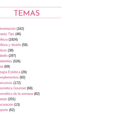
TEMAS
imentación
(162)
auty Tips
(46)
lleza
(1924)
lleza y diseño
(58)
olsos
(38)
bello
(297)
lebrities
(526)
ine
(69)
rugía Estética
(26)
omplementos
(92)
oncursos
(172)
osmética Gourmet
(69)
osmético de la semana
(82)
uerpo
(201)
ecoración
(13)
eporte
(62)