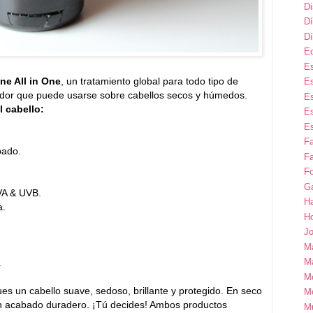
D
Dí
Dí
E
Es
ne All in One
, un tratamiento global para todo tipo de
Es
zador que puede usarse sobre cabellos secos y húmedos.
Es
l cabello:
Es
Es
F
pado.
Fa
Fo
G
UVA & UVB.
H
a.
H
Jo
M
Ma
.
M
es un cabello suave, sedoso, brillante y protegido. En seco
M
 un acabado duradero. ¡Tú decides! Ambos productos
M