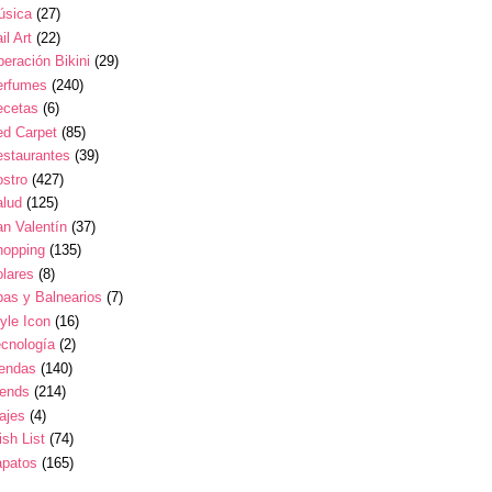
úsica
(27)
il Art
(22)
eración Bikini
(29)
erfumes
(240)
ecetas
(6)
ed Carpet
(85)
estaurantes
(39)
stro
(427)
alud
(125)
n Valentín
(37)
hopping
(135)
lares
(8)
as y Balnearios
(7)
yle Icon
(16)
cnología
(2)
iendas
(140)
rends
(214)
ajes
(4)
sh List
(74)
apatos
(165)