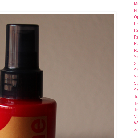
M
Na
Op
P
R
R
R
Ro
S
Sa
S
So
Sp
St
Te
T
T
Vi
Wi
Z