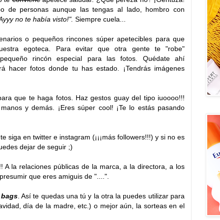
po de personas aunque las tengas al lado, hombro con
Ayyy no te había visto!".
Siempre cuela...
narios o pequeños rincones súper apetecibles para que
estra egoteca. Para evitar que otra gente te "robe"
pequeño rincón especial para las fotos. Quédate ahí
rá hacer fotos donde tu has estado. ¡Tendrás imágenes
ara que te haga fotos. Haz gestos guay del tipo iuoooo!!!
s manos y demás. ¡Eres súper cool! ¡Te lo estás pasando
e siga en twitter e instagram (¡¡¡más followers!!!) y si no es
edes dejar de seguir ;)
! A la relaciones públicas de la marca, a la directora, a los
presumir que eres amiguis de "....".
 bags
. Así te quedas una tú y la otra la puedes utilizar para
idad, día de la madre, etc.) o mejor aún, la sorteas en el