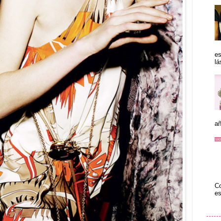
es
lá
añ
Co
es