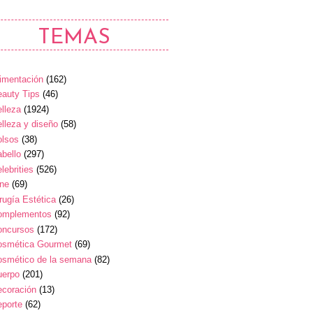
TEMAS
imentación
(162)
auty Tips
(46)
lleza
(1924)
lleza y diseño
(58)
olsos
(38)
bello
(297)
lebrities
(526)
ine
(69)
rugía Estética
(26)
omplementos
(92)
oncursos
(172)
osmética Gourmet
(69)
osmético de la semana
(82)
uerpo
(201)
ecoración
(13)
eporte
(62)