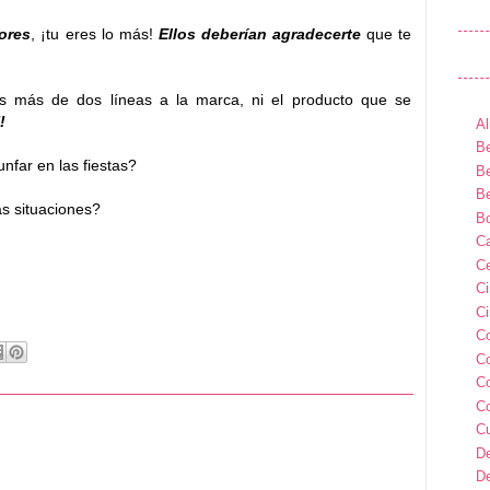
ores
, ¡tu eres lo más!
Ellos deberían agradecerte
que te
.
s más de dos líneas a la marca, ni el producto que se
!
Al
Be
nfar en las fiestas?
Be
Be
s situaciones?
B
Ca
Ce
C
Ci
C
C
C
C
C
D
D