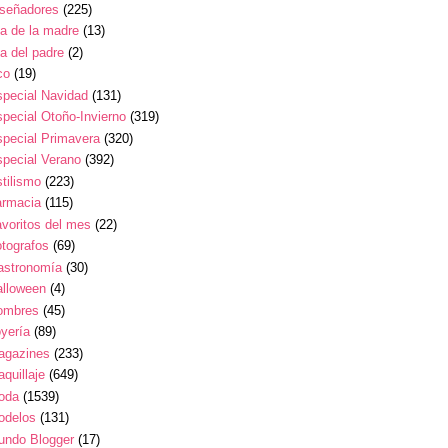
iseñadores
(225)
a de la madre
(13)
a del padre
(2)
co
(19)
pecial Navidad
(131)
pecial Otoño-Invierno
(319)
pecial Primavera
(320)
pecial Verano
(392)
tilismo
(223)
armacia
(115)
voritos del mes
(22)
tografos
(69)
astronomía
(30)
alloween
(4)
ombres
(45)
yería
(89)
agazines
(233)
quillaje
(649)
oda
(1539)
odelos
(131)
undo Blogger
(17)