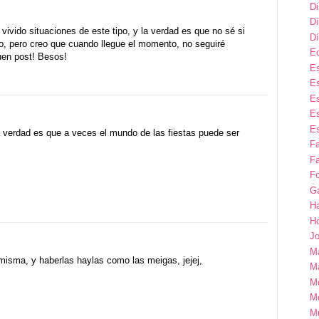
D
Dí
vivido situaciones de este tipo, y la verdad es que no sé si
Dí
 no, pero creo que cuando llegue el momento, no seguiré
E
uen post! Besos!
Es
Es
Es
Es
Es
a verdad es que a veces el mundo de las fiestas puede ser
F
Fa
Fo
G
H
H
Jo
M
 misma, y haberlas haylas como las meigas, jejej,
Ma
M
M
M