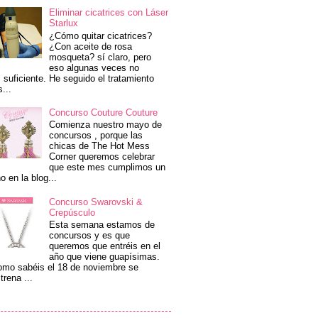
Eliminar cicatrices con Láser
Starlux
¿Cómo quitar cicatrices?
¿Con aceite de rosa
mosqueta? sí claro, pero
eso algunas veces no
 suficiente. He seguido el tratamiento
s...
Concurso Couture Couture
Comienza nuestro mayo de
concursos , porque las
chicas de The Hot Mess
Corner queremos celebrar
que este mes cumplimos un
o en la blog...
Concurso Swarovski &
Crepúsculo
Esta semana estamos de
concursos y es que
queremos que entréis en el
año que viene guapísimas.
mo sabéis el 18 de noviembre se
trena ...