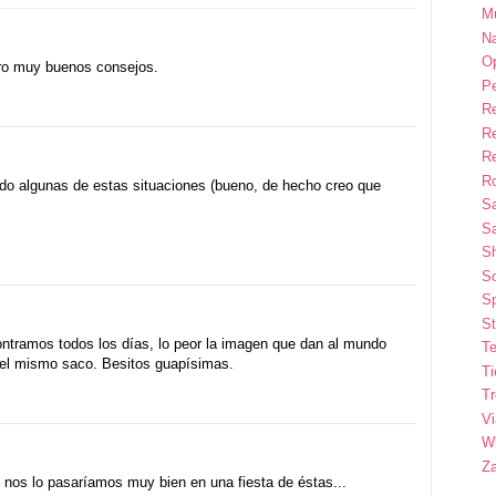
M
Na
Op
ero muy buenos consejos.
P
R
R
R
Ro
ciado algunas de estas situaciones (bueno, de hecho creo que
S
Sa
S
So
Sp
St
ntramos todos los días, lo peor la imagen que dan al mundo
Te
 el mismo saco. Besitos guapísimas.
T
T
Vi
Wi
Z
 nos lo pasaríamos muy bien en una fiesta de éstas...