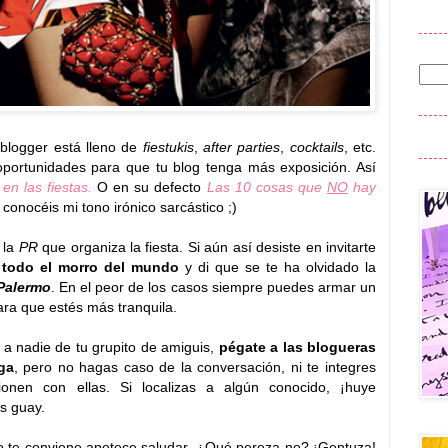
 blogger está lleno de
fiestukis
,
after parties
,
cocktails
, etc.
oportunidades para que tu blog tenga más exposición. Así
 en las fiestas.
O en su defecto
Las 10 cosas que
NO
hay
conocéis mi tono irónico sarcástico ;)
 la
PR
que organiza la fiesta. Si aún así desiste en invitarte
n todo el morro del mundo
y di que se te ha olvidado la
 Palermo
. En el peor de los casos siempre puedes armar un
ara que estés más tranquila.
o a nadie de tu grupito de amiguis,
pégate a las blogueras
ga
, pero no hagas caso de la conversación, ni te integres
onen con ellas. Si localizas a algún conocido, ¡huye
s guay.
o te
conviene
apetece saludar. ¿Qué pereza no? ¡Gentuza!