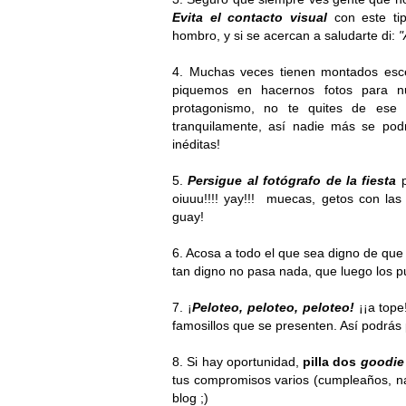
Evita el contacto visual
con este ti
hombro, y si se acercan a saludarte di:
"
4. Muchas veces tienen montados esce
piquemos en hacernos fotos para nu
protagonismo, no te quites de ese 
tranquilamente, así nadie más se pod
inéditas!
5.
Persigue al fotógrafo de la fiesta
p
oiuuu!!!! yay!!! muecas, getos con la
guay!
6. Acosa a todo el que sea digno de que t
tan digno no pasa nada, que luego los pu
7. ¡
Peloteo, peloteo, peloteo!
¡¡a tope!
famosillos que se presenten. Así podrás 
8. Si hay oportunidad,
pilla dos
goodie
tus compromisos varios (cumpleaños, nav
blog ;)