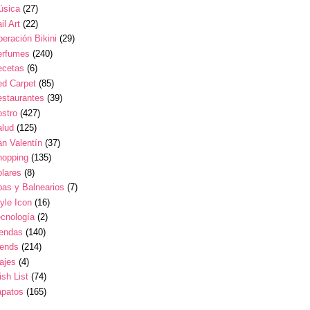
úsica
(27)
il Art
(22)
eración Bikini
(29)
erfumes
(240)
ecetas
(6)
ed Carpet
(85)
estaurantes
(39)
stro
(427)
alud
(125)
n Valentín
(37)
hopping
(135)
lares
(8)
as y Balnearios
(7)
yle Icon
(16)
cnología
(2)
iendas
(140)
rends
(214)
ajes
(4)
sh List
(74)
apatos
(165)