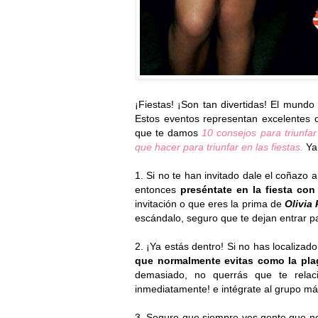
¡Fiestas! ¡Son tan divertidas! El mundo
Estos eventos representan excelentes 
que te damos
10 consejos para triunfar
que hacer para triunfar en las fiestas.
Ya 
1. Si no te han invitado dale el coñazo a
entonces
preséntate en la fiesta co
invitación o que eres la prima de
Olivia
escándalo, seguro que te dejan entrar p
2. ¡Ya estás dentro! Si no has localizad
que normalmente evitas como la pla
demasiado, no querrás que te relaci
inmediatamente! e intégrate al grupo má
3. Seguro que siempre ves gente que n