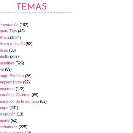
TEMAS
imentación
(162)
auty Tips
(46)
lleza
(1924)
lleza y diseño
(58)
olsos
(38)
bello
(297)
lebrities
(526)
ine
(69)
rugía Estética
(26)
omplementos
(92)
oncursos
(172)
osmética Gourmet
(69)
osmético de la semana
(82)
uerpo
(201)
ecoración
(13)
eporte
(62)
iseñadores
(225)