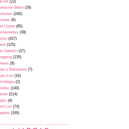
il Art
(22)
eración Bikini
(29)
erfumes
(240)
ecetas
(6)
ed Carpet
(85)
estaurantes
(39)
stro
(427)
alud
(125)
n Valentín
(37)
hopping
(135)
lares
(8)
as y Balnearios
(7)
yle Icon
(16)
cnología
(2)
iendas
(140)
rends
(214)
ajes
(4)
sh List
(74)
apatos
(165)