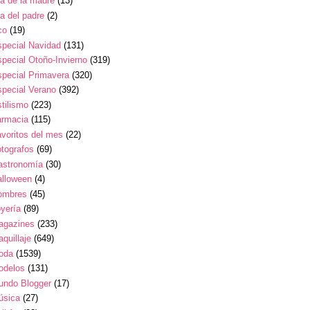
a de la madre
(13)
a del padre
(2)
co
(19)
pecial Navidad
(131)
pecial Otoño-Invierno
(319)
pecial Primavera
(320)
pecial Verano
(392)
tilismo
(223)
armacia
(115)
voritos del mes
(22)
tografos
(69)
astronomía
(30)
alloween
(4)
ombres
(45)
yería
(89)
agazines
(233)
quillaje
(649)
oda
(1539)
odelos
(131)
undo Blogger
(17)
úsica
(27)