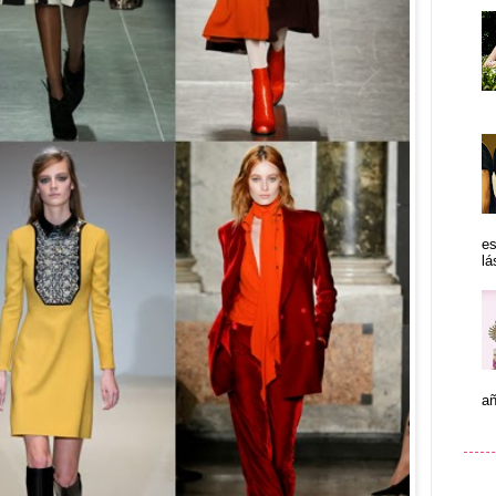
es
lá
añ