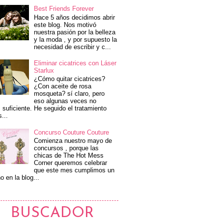
Best Friends Forever
Hace 5 años decidimos abrir
este blog. Nos motivó
nuestra pasión por la belleza
y la moda , y por supuesto la
necesidad de escribir y c...
Eliminar cicatrices con Láser
Starlux
¿Cómo quitar cicatrices?
¿Con aceite de rosa
mosqueta? sí claro, pero
eso algunas veces no
 suficiente. He seguido el tratamiento
s...
Concurso Couture Couture
Comienza nuestro mayo de
concursos , porque las
chicas de The Hot Mess
Corner queremos celebrar
que este mes cumplimos un
o en la blog...
BUSCADOR