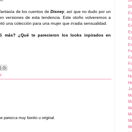
Dí
Dí
fantasía de los cuentos de
Disney
, así que no dudo por un
E
n versiones de esta tendencia. Este otoño volveremos a
Es
tó una colección para una mujer que irradia sensualidad.
Es
Es
tó más? ¿Qué te parecieron los looks inpirados en
Es
Es
F
Fa
Fo
G
s
H
H
Jo
M
Ma
M
M
 parezca muy bonito u original.
M
M