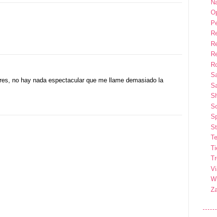
Na
Op
P
R
R
R
Ro
S
ores, no hay nada espectacular que me llame demasiado la
Sa
S
So
Sp
St
Te
T
T
Vi
Wi
Z