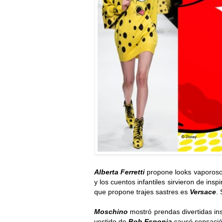
Alberta Ferretti
propone looks vaporoso
y los cuentos infantiles sirvieron de ins
que propone trajes sastres es
Versace
.
Moschino
mostró prendas divertidas ins
vestido de
Bob Esponja
causó sensació