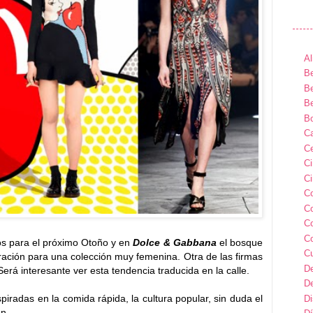
Al
Be
Be
Be
B
Ca
Ce
C
Ci
C
C
C
C
s para el próximo Otoño y en
Dolce & Gabbana
el bosque
C
piración para una colección muy femenina. Otra de las firmas
D
 Será interesante ver esta tendencia traducida en la calle.
D
piradas en la comida rápida, la cultura popular, sin duda el
D
n.