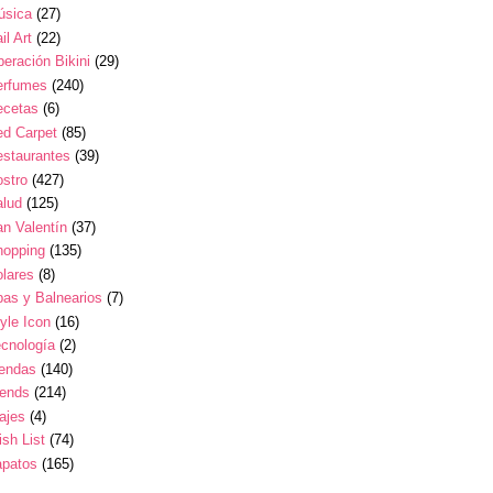
úsica
(27)
il Art
(22)
eración Bikini
(29)
erfumes
(240)
ecetas
(6)
ed Carpet
(85)
estaurantes
(39)
stro
(427)
alud
(125)
n Valentín
(37)
hopping
(135)
lares
(8)
as y Balnearios
(7)
yle Icon
(16)
cnología
(2)
iendas
(140)
rends
(214)
ajes
(4)
sh List
(74)
apatos
(165)