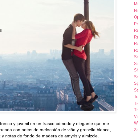
M
Na
Op
P
R
R
R
Ro
S
Sa
S
So
Sp
St
Te
T
T
Vi
Wi
fresco y juvenil en un frasco cómodo y elegante que me
rutada con notas de melocotón de viña y grosella blanca,
Z
liz y notas de fondo de madera de amyris y almizcle.