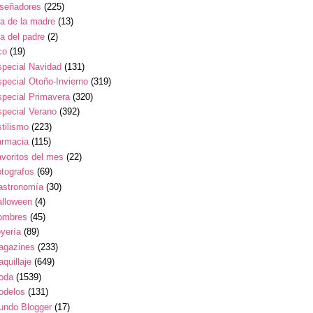
iseñadores
(225)
a de la madre
(13)
a del padre
(2)
co
(19)
pecial Navidad
(131)
pecial Otoño-Invierno
(319)
pecial Primavera
(320)
pecial Verano
(392)
tilismo
(223)
armacia
(115)
voritos del mes
(22)
tografos
(69)
astronomía
(30)
alloween
(4)
ombres
(45)
yería
(89)
agazines
(233)
quillaje
(649)
oda
(1539)
odelos
(131)
undo Blogger
(17)