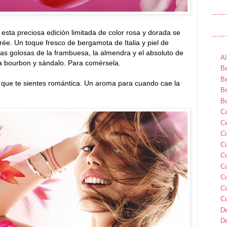
:
esta preciosa edición limitada de color rosa y dorada se
ée. Un toque fresco de bergamota de Italia y piel de
tas golosas de la frambuesa, la almendra y el absoluto de
Al
la bourbon y sándalo. Para comérsela.
Be
Be
s que te sientes romántica. Un aroma para cuando cae la
Be
B
Ca
Ce
C
Ci
C
C
C
C
C
D
D