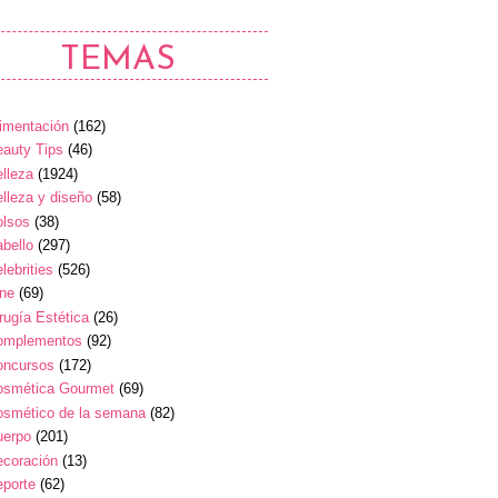
TEMAS
imentación
(162)
auty Tips
(46)
lleza
(1924)
lleza y diseño
(58)
olsos
(38)
bello
(297)
lebrities
(526)
ine
(69)
rugía Estética
(26)
omplementos
(92)
oncursos
(172)
osmética Gourmet
(69)
osmético de la semana
(82)
uerpo
(201)
ecoración
(13)
eporte
(62)