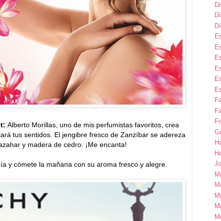
D
Dí
Dí
E
Es
Es
Es
Es
Es
F
Fa
Fo
et:
Alberto Morillas, uno de mis perfumistas favoritos, crea
G
rá tus sentidos. El jengibre fresco de Zanzíbar se adereza
H
 azahar y madera de cedro. ¡Me encanta!
H
Jo
gía y cómete la mañana con su aroma fresco y alegre.
M
Ma
M
M
M