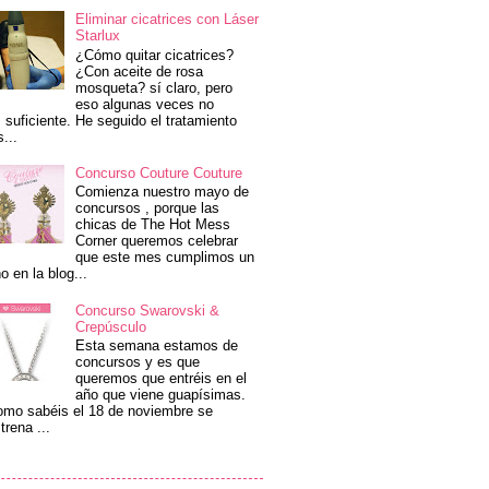
Eliminar cicatrices con Láser
Starlux
¿Cómo quitar cicatrices?
¿Con aceite de rosa
mosqueta? sí claro, pero
eso algunas veces no
 suficiente. He seguido el tratamiento
s...
Concurso Couture Couture
Comienza nuestro mayo de
concursos , porque las
chicas de The Hot Mess
Corner queremos celebrar
que este mes cumplimos un
o en la blog...
Concurso Swarovski &
Crepúsculo
Esta semana estamos de
concursos y es que
queremos que entréis en el
año que viene guapísimas.
mo sabéis el 18 de noviembre se
trena ...