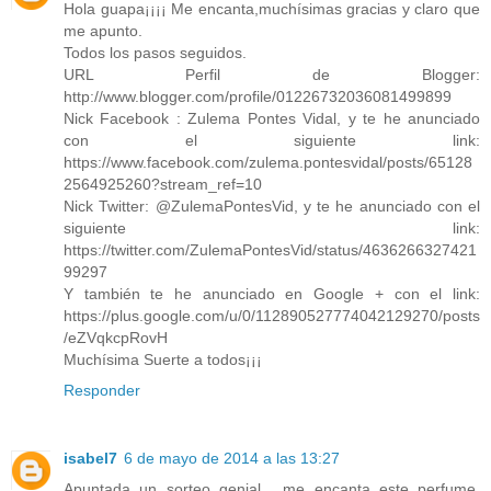
Hola guapa¡¡¡¡ Me encanta,muchísimas gracias y claro que
me apunto.
Todos los pasos seguidos.
URL Perfil de Blogger:
http://www.blogger.com/profile/01226732036081499899
Nick Facebook : Zulema Pontes Vidal, y te he anunciado
con el siguiente link:
https://www.facebook.com/zulema.pontesvidal/posts/65128
2564925260?stream_ref=10
Nick Twitter: @ZulemaPontesVid, y te he anunciado con el
siguiente link:
https://twitter.com/ZulemaPontesVid/status/4636266327421
99297
Y también te he anunciado en Google + con el link:
https://plus.google.com/u/0/112890527774042129270/posts
/eZVqkcpRovH
Muchísima Suerte a todos¡¡¡
Responder
isabel7
6 de mayo de 2014 a las 13:27
Apuntada un sorteo genial , me encanta este perfume.