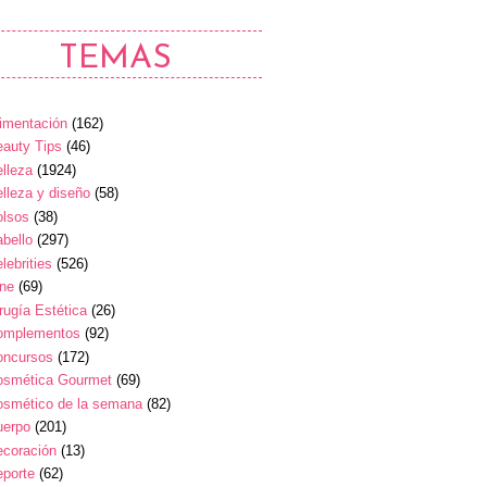
TEMAS
imentación
(162)
auty Tips
(46)
lleza
(1924)
lleza y diseño
(58)
olsos
(38)
bello
(297)
lebrities
(526)
ine
(69)
rugía Estética
(26)
omplementos
(92)
oncursos
(172)
osmética Gourmet
(69)
osmético de la semana
(82)
uerpo
(201)
ecoración
(13)
eporte
(62)