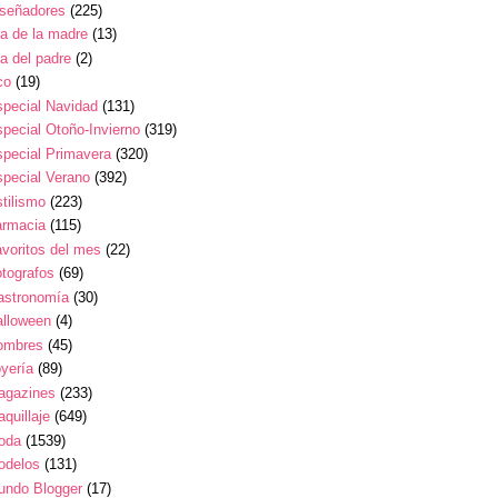
iseñadores
(225)
a de la madre
(13)
a del padre
(2)
co
(19)
pecial Navidad
(131)
pecial Otoño-Invierno
(319)
pecial Primavera
(320)
pecial Verano
(392)
tilismo
(223)
armacia
(115)
voritos del mes
(22)
tografos
(69)
astronomía
(30)
alloween
(4)
ombres
(45)
yería
(89)
agazines
(233)
quillaje
(649)
oda
(1539)
odelos
(131)
undo Blogger
(17)