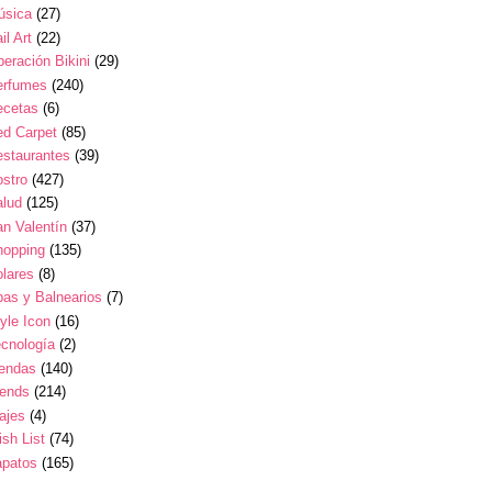
úsica
(27)
il Art
(22)
eración Bikini
(29)
erfumes
(240)
ecetas
(6)
ed Carpet
(85)
estaurantes
(39)
stro
(427)
alud
(125)
n Valentín
(37)
hopping
(135)
lares
(8)
as y Balnearios
(7)
yle Icon
(16)
cnología
(2)
iendas
(140)
rends
(214)
ajes
(4)
sh List
(74)
apatos
(165)