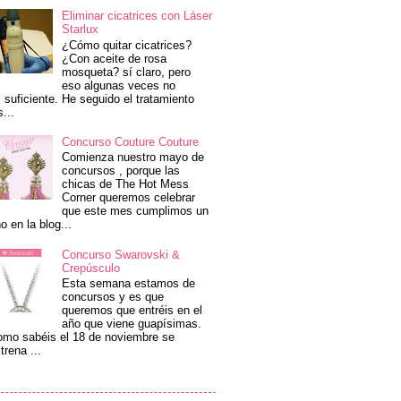
Eliminar cicatrices con Láser
Starlux
¿Cómo quitar cicatrices?
¿Con aceite de rosa
mosqueta? sí claro, pero
eso algunas veces no
 suficiente. He seguido el tratamiento
s...
Concurso Couture Couture
Comienza nuestro mayo de
concursos , porque las
chicas de The Hot Mess
Corner queremos celebrar
que este mes cumplimos un
o en la blog...
Concurso Swarovski &
Crepúsculo
Esta semana estamos de
concursos y es que
queremos que entréis en el
año que viene guapísimas.
mo sabéis el 18 de noviembre se
trena ...