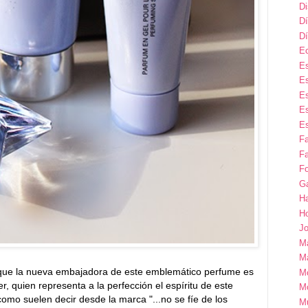
D
Dí
Dí
E
Es
Es
Es
Es
Es
F
Fa
Fo
G
H
H
Jo
M
Ma
ue la nueva embajadora de este emblemático perfume es
M
er, quien representa a la perfección el espíritu de este
M
omo suelen decir desde la marca "...no se fíe de los
M