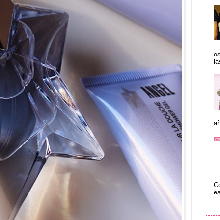
es
lá
añ
Co
es