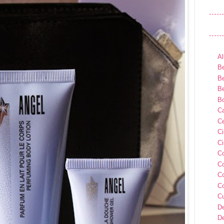
Al
Be
Be
Be
B
Ca
Ce
C
Ci
C
C
C
C
C
D
D