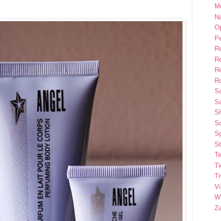
M
Na
Op
P
R
R
R
Ro
S
Sa
S
So
Sp
St
Te
T
T
Vi
Wi
Z