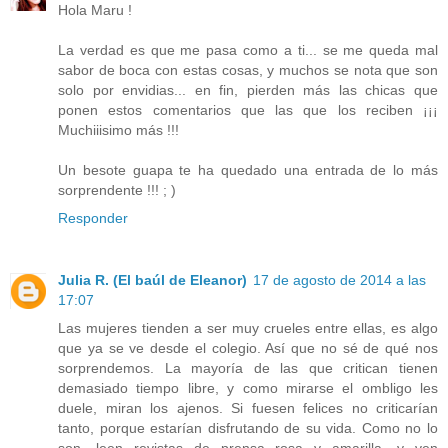
Hola Maru !
La verdad es que me pasa como a ti... se me queda mal
sabor de boca con estas cosas, y muchos se nota que son
solo por envidias... en fin, pierden más las chicas que
ponen estos comentarios que las que los reciben ¡¡¡
Muchiiisimo más !!!
Un besote guapa te ha quedado una entrada de lo más
sorprendente !!! ; )
Responder
Julia R. (El baúl de Eleanor)
17 de agosto de 2014 a las
17:07
Las mujeres tienden a ser muy crueles entre ellas, es algo
que ya se ve desde el colegio. Así que no sé de qué nos
sorprendemos. La mayoría de las que critican tienen
demasiado tiempo libre, y como mirarse el ombligo les
duele, miran los ajenos. Si fuesen felices no criticarían
tanto, porque estarían disfrutando de su vida. Como no lo
son, leen revistas de prensa rosa y amarilla, y ven