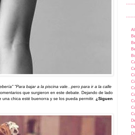
Al
Be
Be
Be
B
Ca
Ce
C
Ci
ería" "Para bajar a la piscina vale...pero para ir a la calle
C
comentarios que surgieron en este debate. Dejando de lado
C
e una chica esté buenorra y se los pueda permitir.
¿Siguen
C
C
C
D
D
D