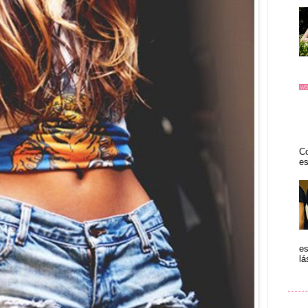
Co
es
es
lá