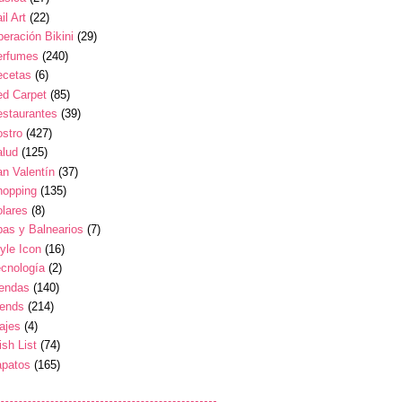
il Art
(22)
eración Bikini
(29)
erfumes
(240)
ecetas
(6)
ed Carpet
(85)
estaurantes
(39)
stro
(427)
alud
(125)
n Valentín
(37)
hopping
(135)
lares
(8)
as y Balnearios
(7)
yle Icon
(16)
cnología
(2)
iendas
(140)
rends
(214)
ajes
(4)
sh List
(74)
apatos
(165)