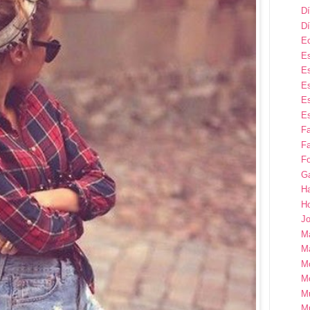
Dí
Dí
E
Es
Es
Es
Es
Es
F
Fa
Fo
G
H
H
Jo
M
Ma
M
M
M
M