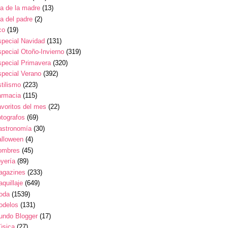
a de la madre
(13)
a del padre
(2)
co
(19)
pecial Navidad
(131)
pecial Otoño-Invierno
(319)
pecial Primavera
(320)
pecial Verano
(392)
tilismo
(223)
armacia
(115)
voritos del mes
(22)
tografos
(69)
astronomía
(30)
alloween
(4)
ombres
(45)
yería
(89)
agazines
(233)
quillaje
(649)
oda
(1539)
odelos
(131)
undo Blogger
(17)
úsica
(27)