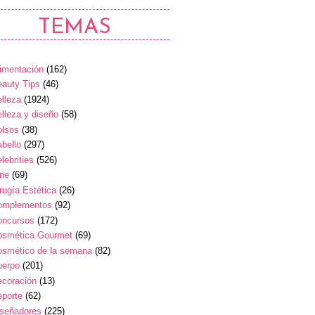
TEMAS
imentación
(162)
auty Tips
(46)
lleza
(1924)
lleza y diseño
(58)
olsos
(38)
bello
(297)
lebrities
(526)
ine
(69)
rugía Estética
(26)
omplementos
(92)
oncursos
(172)
osmética Gourmet
(69)
osmético de la semana
(82)
uerpo
(201)
ecoración
(13)
eporte
(62)
iseñadores
(225)