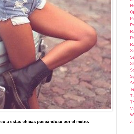
Na
Op
P
R
R
R
Ro
S
Sa
S
So
Sp
St
Te
T
T
Vi
Wi
o a estas chicas paseándose por el metro.
Z