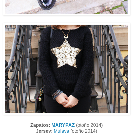
Zapatos:
MARYPAZ
(otoño 2014)
Jersey:
Mulaya
(otoño 2014)