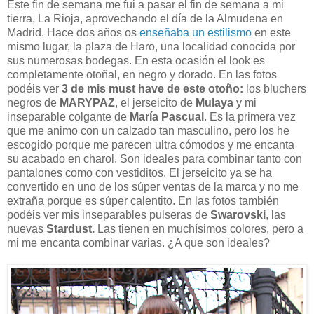
Este fin de semana me fui a pasar el fin de semana a mi
tierra, La Rioja, aprovechando el día de la Almudena en
Madrid. Hace dos años os
enseñaba un estilismo
en este
mismo lugar, la plaza de Haro, una localidad conocida por
sus numerosas bodegas. En esta ocasión el look es
completamente otoñal, en negro y dorado. En las fotos
podéis ver
3 de mis must have de este otoño:
los bluchers
negros de
MARYPAZ
, el jerseicito de
Mulaya
y mi
inseparable colgante de
María Pascual
. Es la primera vez
que me animo con un calzado tan masculino, pero los he
escogido porque me parecen ultra cómodos y me encanta
su acabado en charol. Son ideales para combinar tanto con
pantalones como con vestiditos. El jerseicito ya se ha
convertido en uno de los súper ventas de la marca y no me
extraña porque es súper calentito. En las fotos también
podéis ver mis inseparables pulseras de
Swarovski
, las
nuevas
Stardust.
Las tienen en muchísimos colores, pero a
mi me encanta combinar varias.
¿A que son ideales?