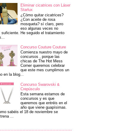
Eliminar cicatrices con Láser
Starlux
¿Cómo quitar cicatrices?
¿Con aceite de rosa
mosqueta? sí claro, pero
eso algunas veces no
 suficiente. He seguido el tratamiento
s...
Concurso Couture Couture
Comienza nuestro mayo de
concursos , porque las
chicas de The Hot Mess
Corner queremos celebrar
que este mes cumplimos un
o en la blog...
Concurso Swarovski &
Crepúsculo
Esta semana estamos de
concursos y es que
queremos que entréis en el
año que viene guapísimas.
mo sabéis el 18 de noviembre se
trena ...