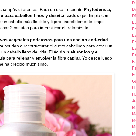
D
 champús diferentes. Para un uso frecuente
Phytodensia,
Dí
o para cabellos finos y desvitalizados
que limpia con
Dí
es un cabello más flexible y ligero, increíblemente limpio.
E
ar 2 minutos para intensificar el tratamiento.
Es
Es
ivos vegetales poderosos para una acción anti-edad
Es
uva
ayudan a reestructurar el cuero cabelludo para crear un
Es
 un cabello lleno de vida. El
ácido hialurónico y el
Es
la para rellenar y envolver la fibra capilar. Yo desde luego
F
me ha crecido muchísimo.
Fa
Fo
G
H
H
Jo
M
Ma
M
M
M