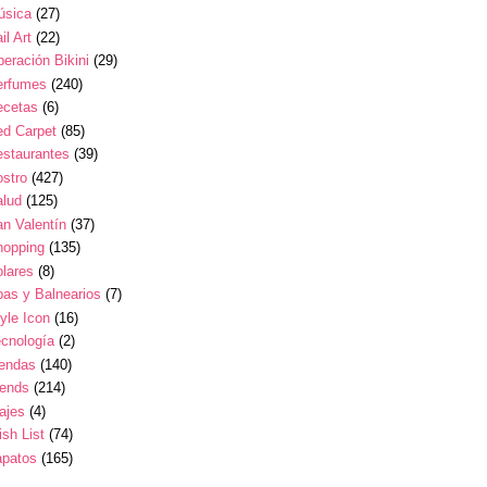
úsica
(27)
il Art
(22)
eración Bikini
(29)
erfumes
(240)
ecetas
(6)
ed Carpet
(85)
estaurantes
(39)
stro
(427)
alud
(125)
n Valentín
(37)
hopping
(135)
lares
(8)
as y Balnearios
(7)
yle Icon
(16)
cnología
(2)
iendas
(140)
rends
(214)
ajes
(4)
sh List
(74)
apatos
(165)