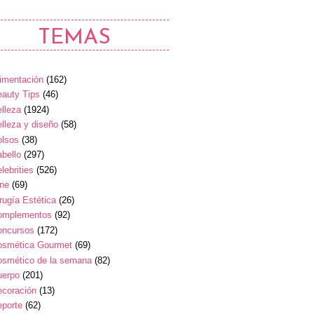
TEMAS
imentación
(162)
auty Tips
(46)
lleza
(1924)
lleza y diseño
(58)
olsos
(38)
bello
(297)
lebrities
(526)
ine
(69)
rugía Estética
(26)
omplementos
(92)
oncursos
(172)
osmética Gourmet
(69)
osmético de la semana
(82)
uerpo
(201)
ecoración
(13)
eporte
(62)