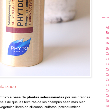
Al
Be
Be
Be
B
Ca
Ce
C
Ci
C
C
C
italizado
C
C
tífico
a base de plantas seleccionadas
por sus grandes
D
añéis de que las texturas de los champús sean más bien
D
egetales libres de siliconas, sulfatos, petroquímicos...