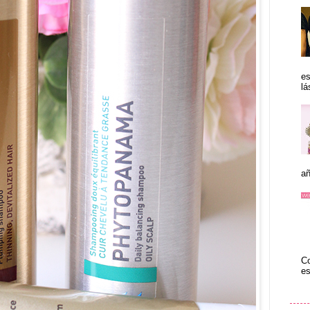
es
lá
añ
Co
es