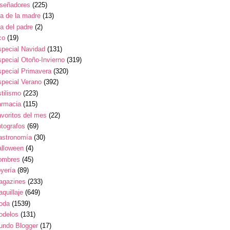
iseñadores
(225)
a de la madre
(13)
a del padre
(2)
co
(19)
pecial Navidad
(131)
pecial Otoño-Invierno
(319)
pecial Primavera
(320)
pecial Verano
(392)
tilismo
(223)
armacia
(115)
voritos del mes
(22)
tografos
(69)
astronomía
(30)
alloween
(4)
ombres
(45)
yería
(89)
agazines
(233)
quillaje
(649)
oda
(1539)
odelos
(131)
undo Blogger
(17)