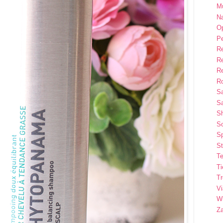
M
Na
Op
P
R
R
R
Ro
S
Sa
S
So
Sp
St
Te
T
T
Vi
Wi
Z