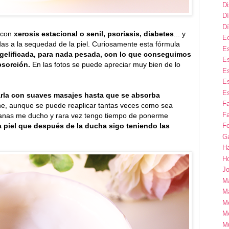
D
Dí
Dí
s con
xerosis estacional o senil, psoriasis, diabetes
... y
E
das a la sequedad de la piel. Curiosamente esta fórmula
Es
 gelificada, para nada pesada, con lo que conseguimos
Es
bsorción.
En las fotos se puede apreciar muy bien de lo
Es
Es
Es
arla con suaves masajes hasta que se absorba
F
che, aunque se puede reaplicar tantas veces como sea
Fa
ñanas me ducho y rara vez tengo tiempo de ponerme
la piel que después de la ducha sigo teniendo las
Fo
G
H
H
Jo
M
Ma
M
M
M