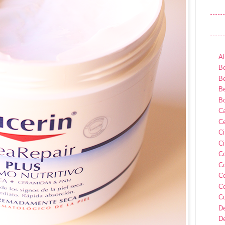
Al
Be
Be
Be
B
Ca
Ce
C
Ci
C
C
C
C
C
D
D