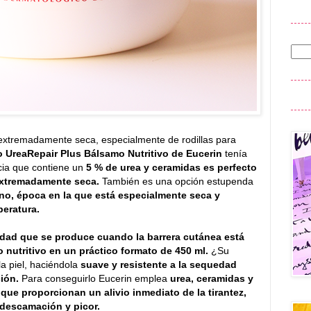
s extremadamente seca, especialmente de rodillas para
 UreaRepair Plus Bálsamo Nutritivo de Eucerin
tenía
cia que contiene un
5 % de urea y ceramidas es perfecto
 extremadamente seca.
También es una opción estupenda
rno, época en la que está especialmente seca y
peratura.
edad que se produce cuando la barrera cutánea está
 nutritivo en un práctico formato de 450 ml.
¿Su
la piel, haciéndola
suave y resistente a la sequedad
ción.
Para conseguirlo Eucerin emplea
urea, ceramidas y
 que proporcionan un alivio inmediato de la tirantez,
, descamación y picor.