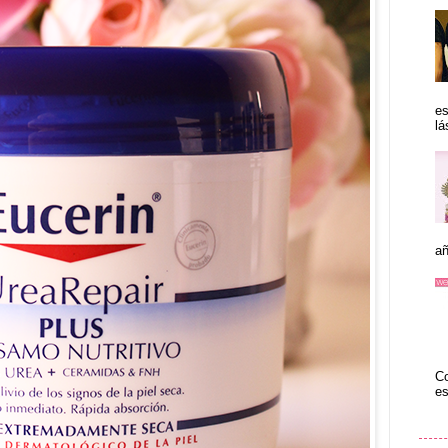
es
lá
añ
Co
es