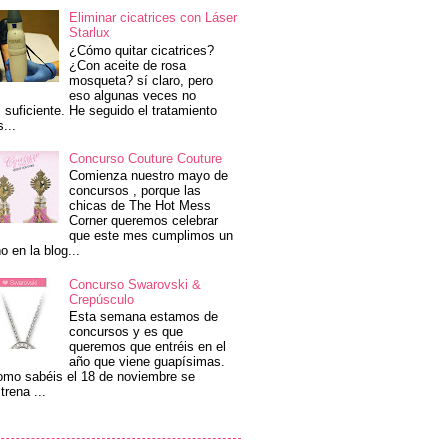
Eliminar cicatrices con Láser
Starlux
¿Cómo quitar cicatrices?
¿Con aceite de rosa
mosqueta? sí claro, pero
eso algunas veces no
 suficiente. He seguido el tratamiento
s...
Concurso Couture Couture
Comienza nuestro mayo de
concursos , porque las
chicas de The Hot Mess
Corner queremos celebrar
que este mes cumplimos un
o en la blog...
Concurso Swarovski &
Crepúsculo
Esta semana estamos de
concursos y es que
queremos que entréis en el
año que viene guapísimas.
mo sabéis el 18 de noviembre se
trena ...