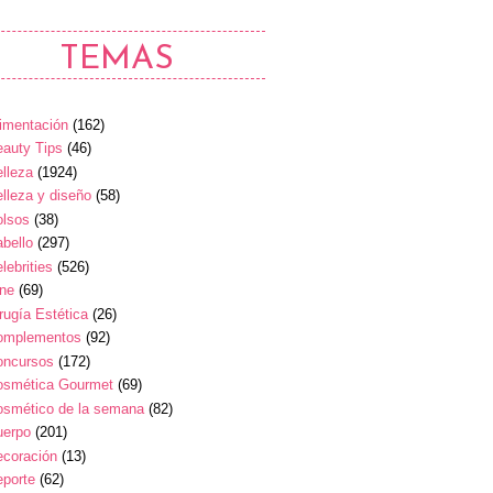
TEMAS
imentación
(162)
auty Tips
(46)
lleza
(1924)
lleza y diseño
(58)
olsos
(38)
bello
(297)
lebrities
(526)
ine
(69)
rugía Estética
(26)
omplementos
(92)
oncursos
(172)
osmética Gourmet
(69)
osmético de la semana
(82)
uerpo
(201)
ecoración
(13)
eporte
(62)