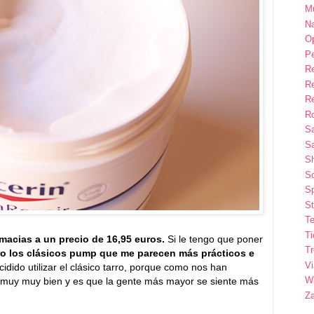
M
Na
Op
P
R
R
R
Ro
S
Sa
S
So
Sp
St
Te
T
rmacias a un precio de 16,95 euros.
Si le tengo que poner
T
ro los clásicos pump que me parecen más prácticos e
Vi
dido utilizar el clásico tarro, porque como nos han
Wi
 muy muy bien y es que la gente más mayor se siente más
Z