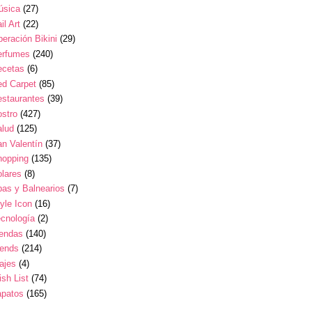
úsica
(27)
il Art
(22)
eración Bikini
(29)
erfumes
(240)
ecetas
(6)
ed Carpet
(85)
estaurantes
(39)
stro
(427)
alud
(125)
n Valentín
(37)
hopping
(135)
lares
(8)
as y Balnearios
(7)
yle Icon
(16)
cnología
(2)
iendas
(140)
rends
(214)
ajes
(4)
sh List
(74)
apatos
(165)