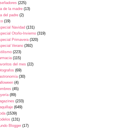
iseñadores
(225)
a de la madre
(13)
a del padre
(2)
co
(19)
pecial Navidad
(131)
pecial Otoño-Invierno
(319)
pecial Primavera
(320)
pecial Verano
(392)
tilismo
(223)
armacia
(115)
voritos del mes
(22)
tografos
(69)
astronomía
(30)
alloween
(4)
ombres
(45)
yería
(89)
agazines
(233)
quillaje
(649)
oda
(1539)
odelos
(131)
undo Blogger
(17)