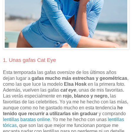
1. Unas gafas Cat Eye
Esta temporada las gafas oversize de los últimos años
dejan lugar a
gafas mucho más estrechas y geométricas
,
como las que luce la modelo
Elsa Hosk
en la primera foto.
Además, vuelven las gafas
cat eye
, unas de mis favoritas.
Las verás especialmente en
rojo, blanco y negro,
las
favoritas de las celebrities. Yo ya me he hecho con las mías,
aunque como no he gastado mucho en esta tendencia
he
tenido que recurrir a utilizarlas sin graduar
y comprando
lentillas baratas online.
Yo me he hecho con unas
lentillas
tóricas
, que son las que mejor me funcionan porque me
encanta nadar con lentillas para no perderme ni un detalle.