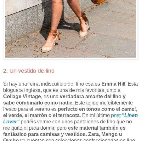
2. Un vestido de lino
Si hay una reina indiscutible del lino esa es
Emma Hill
. Esta
bloguera inglesa, que es una de mis favoritas junto a
Collage Vintage
, es una
verdadera amante del lino y
sabe combinarlo como nadie.
Este tejido increíblemente
fresco para el verano es
perfecto en tonos como el camel,
el verde, el marrón o el terracota.
En mi último
post
"Linen
Lover"
podéis verme con unos pantalones de lino que no
me quito ni para dormir, pero
este material también es
fantástico para camisas y vestidos.
Zara, Mango u
Oysho
ya cuentan con colecciones confeccionadas en lino