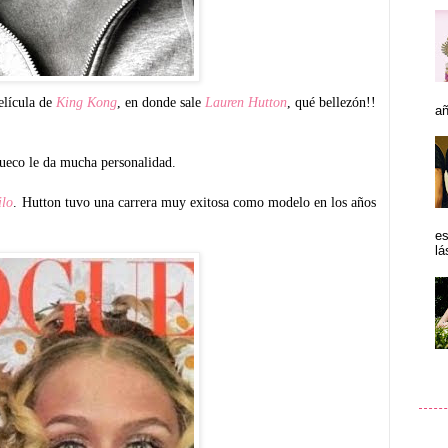
elícula de
King Kong
, en donde sale
Lauren Hutton
, qué bellezón!!
añ
hueco le da mucha personalidad.
ilo
. Hutton tuvo una carrera muy exitosa como modelo en los años
es
lá