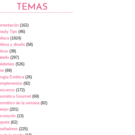
TEMAS
imentación
(162)
auty Tips
(46)
lleza
(1924)
lleza y diseño
(58)
olsos
(38)
bello
(297)
lebrities
(526)
ine
(69)
rugía Estética
(26)
omplementos
(92)
oncursos
(172)
osmética Gourmet
(69)
osmético de la semana
(82)
uerpo
(201)
ecoración
(13)
eporte
(62)
iseñadores
(225)