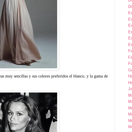
Dí
Dí
E
Es
Es
Es
Es
Es
F
Fa
Fo
G
eas muy sencillas y sus colores preferidos el blanco, y la gama de
H
H
Jo
M
Ma
M
M
M
M