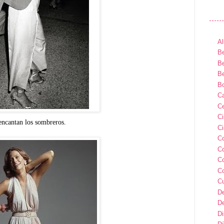
Al
Be
Be
Be
B
Ca
Ce
C
encantan los sombreros.
Ci
C
C
C
C
C
D
D
D