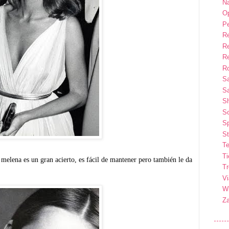
Na
Op
P
R
R
R
Ro
S
Sa
S
So
Sp
St
Te
T
melena es un gran acierto, es fácil de mantener pero también le da
T
Vi
Wi
Z