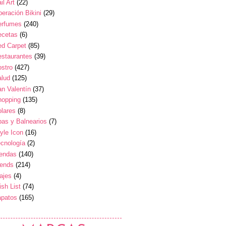
il Art
(22)
eración Bikini
(29)
erfumes
(240)
ecetas
(6)
ed Carpet
(85)
estaurantes
(39)
stro
(427)
alud
(125)
n Valentín
(37)
hopping
(135)
lares
(8)
as y Balnearios
(7)
yle Icon
(16)
cnología
(2)
iendas
(140)
rends
(214)
ajes
(4)
sh List
(74)
apatos
(165)