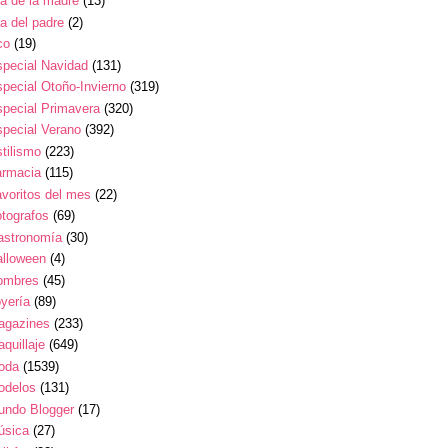
a de la madre
(13)
a del padre
(2)
co
(19)
pecial Navidad
(131)
pecial Otoño-Invierno
(319)
pecial Primavera
(320)
pecial Verano
(392)
tilismo
(223)
armacia
(115)
voritos del mes
(22)
tografos
(69)
astronomía
(30)
alloween
(4)
ombres
(45)
yería
(89)
agazines
(233)
quillaje
(649)
oda
(1539)
odelos
(131)
undo Blogger
(17)
úsica
(27)