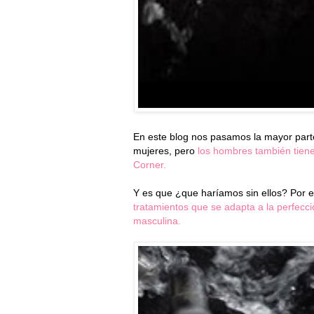
En este blog nos pasamos la mayor parte
mujeres, pero
los hombres también tien
Corner.
Y es que ¿que haríamos sin ellos? Por e
tratamientos que se adapta a la perfecció
masculina.