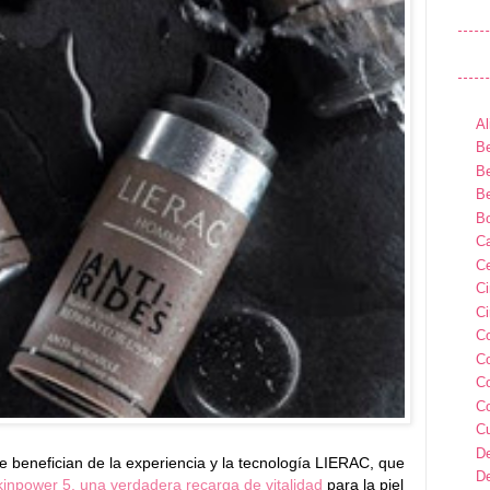
Al
Be
Be
Be
B
Ca
Ce
C
Ci
C
C
C
C
C
D
e benefician de la experiencia y la tecnología LIERAC, que
D
kinpower 5, una verdadera recarga de vitalidad
para la piel