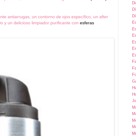
D
Dí
Dí
nte antiarrugas, un contorno de ojos específico, un after
E
 y un delicioso limpiador purificante con
esferas
Es
Es
Es
Es
Es
F
Fa
Fo
G
H
H
Jo
M
Ma
M
M
M