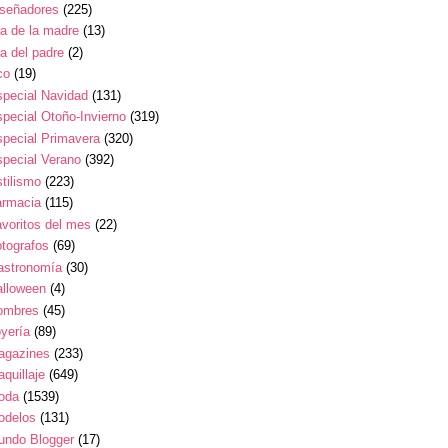
iseñadores
(225)
a de la madre
(13)
a del padre
(2)
co
(19)
pecial Navidad
(131)
pecial Otoño-Invierno
(319)
pecial Primavera
(320)
pecial Verano
(392)
tilismo
(223)
armacia
(115)
voritos del mes
(22)
tografos
(69)
astronomía
(30)
alloween
(4)
ombres
(45)
yería
(89)
agazines
(233)
quillaje
(649)
oda
(1539)
odelos
(131)
undo Blogger
(17)