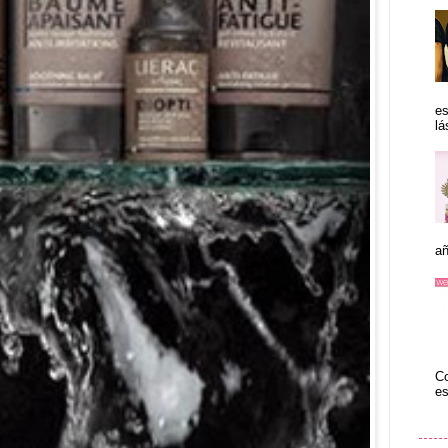
es
lá
añ
Co
es