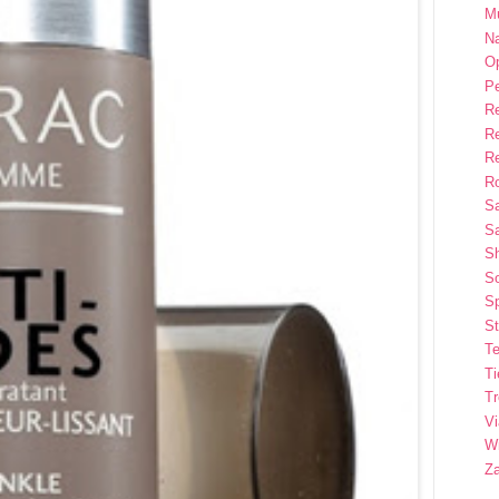
M
Na
Op
P
R
R
R
Ro
S
Sa
S
So
Sp
St
Te
T
T
Vi
Wi
Z