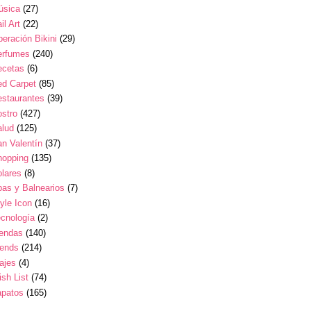
úsica
(27)
il Art
(22)
eración Bikini
(29)
erfumes
(240)
ecetas
(6)
ed Carpet
(85)
estaurantes
(39)
stro
(427)
alud
(125)
n Valentín
(37)
hopping
(135)
lares
(8)
as y Balnearios
(7)
yle Icon
(16)
cnología
(2)
iendas
(140)
rends
(214)
ajes
(4)
sh List
(74)
apatos
(165)