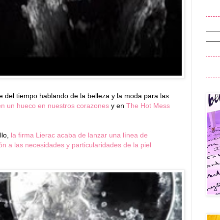
 del tiempo hablando de la belleza y la moda para las
en un hueco en nuestros corazones
y en
The Hot Mess
llo,
la firma Lierac acaba de lanzar una línea de
n a las necesidades y particularidades de la piel