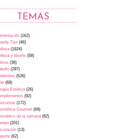
TEMAS
imentación
(162)
auty Tips
(46)
lleza
(1924)
lleza y diseño
(58)
olsos
(38)
bello
(297)
lebrities
(526)
ine
(69)
rugía Estética
(26)
omplementos
(92)
oncursos
(172)
osmética Gourmet
(69)
osmético de la semana
(82)
uerpo
(201)
ecoración
(13)
eporte
(62)