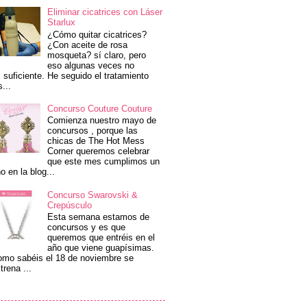
Eliminar cicatrices con Láser
Starlux
¿Cómo quitar cicatrices?
¿Con aceite de rosa
mosqueta? sí claro, pero
eso algunas veces no
 suficiente. He seguido el tratamiento
s...
Concurso Couture Couture
Comienza nuestro mayo de
concursos , porque las
chicas de The Hot Mess
Corner queremos celebrar
que este mes cumplimos un
o en la blog...
Concurso Swarovski &
Crepúsculo
Esta semana estamos de
concursos y es que
queremos que entréis en el
año que viene guapísimas.
mo sabéis el 18 de noviembre se
trena ...