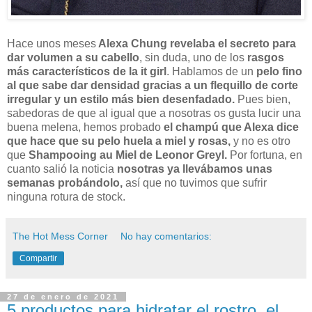
Hace unos meses
Alexa Chung revelaba el secreto para
dar volumen a su cabello
, sin duda, uno de los
rasgos
más característicos de la it girl
. Hablamos de un
pelo fino
al que sabe dar densidad gracias a un flequillo de corte
irregular y un estilo más bien desenfadado.
Pues bien,
sabedoras de que al igual que a nosotras os gusta lucir una
buena melena, hemos probado
el champú que Alexa dice
que hace que su pelo huela a miel y rosas,
y no es otro
que
Shampooing au Miel de Leonor Greyl.
Por fortuna, en
cuanto salió la noticia
nosotras ya llevábamos unas
semanas probándolo,
así que no tuvimos que sufrir
ninguna rotura de stock.
The Hot Mess Corner
No hay comentarios:
Compartir
27 de enero de 2021
5 productos para hidratar el rostro, el