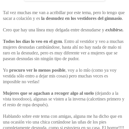
Tal vez muchas me van a acribillar por este tema, pero lo tengo que
sacar a colación y es
la desnudez en los vestidores del gimnasio
.
Creo que hay una línea muy delgada entre desnudarse y
exhibirse.
Todos los días lo veo en el gym
. Entro al vestidor y veo a muchas
mujeres desnudas cambiándose, hasta ahí no hay nada de malo ni
raro en la desnudez, pero es muy diferente ver a mujeres que se
pasean desnudas sin ningún tipo de pudor.
Yo
procuro ver lo menos posible
, voy a lo mío (como ya voy
vestida sólo entro a dejar mis cosas) pero muchas veces es
imposible no verlas!
Mujeres que se agachan a recoger algo al suelo
(dejando a la
vista tooodooo), algunas se visten a la inversa (calcetines primero y
el resto de ropa después).
Hablando sobre este tema con amigas, alguna me ha dicho que en
una ocasión vio una chica cortándose las uñas de los pies
completamente desnuda, como si estuviera en su casa. El horror!!!!