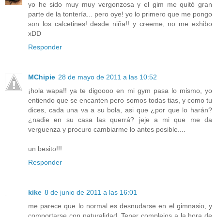
yo he sido muy muy vergonzosa y el gim me quitó gran
parte de la tontería... pero oye! yo lo primero que me pongo
son los calcetines! desde niña!! y creeme, no me exhibo
xDD
Responder
MChipie
28 de mayo de 2011 a las 10:52
¡hola wapa!! ya te digoooo en mi gym pasa lo mismo, yo
entiendo que se encanten pero somos todas tias, y como tu
dices, cada una va a su bola, asi que ¿por que lo harán?
¿nadie en su casa las querrá? jeje a mi que me da
verguenza y procuro cambiarme lo antes posible....
un besito!!!
Responder
kike
8 de junio de 2011 a las 16:01
me parece que lo normal es desnudarse en el gimnasio, y
comportarse con naturalidad. Tener complejos a la hora de