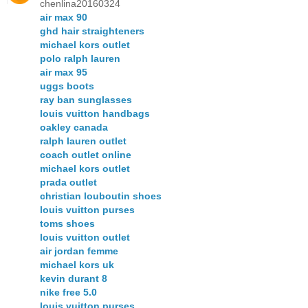
chenlina20160324
air max 90
ghd hair straighteners
michael kors outlet
polo ralph lauren
air max 95
uggs boots
ray ban sunglasses
louis vuitton handbags
oakley canada
ralph lauren outlet
coach outlet online
michael kors outlet
prada outlet
christian louboutin shoes
louis vuitton purses
toms shoes
louis vuitton outlet
air jordan femme
michael kors uk
kevin durant 8
nike free 5.0
louis vuitton purses