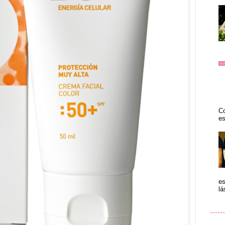
Co
es
es
lá