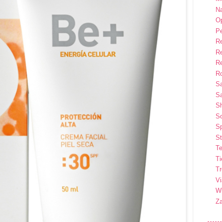
Na
Op
P
R
R
R
Ro
S
Sa
S
So
Sp
St
Te
T
T
Vi
Wi
Z