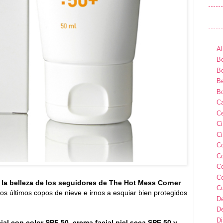
Al
Be
Be
Be
B
Ca
Ce
C
Ci
C
C
C
C
 la belleza de los seguidores de The Hot Mess Corner
C
os últimos copos de nieve e irnos a esquiar bien protegidos
D
D
D
l con color SPF 50, crema facial piel seca SPF 50 y