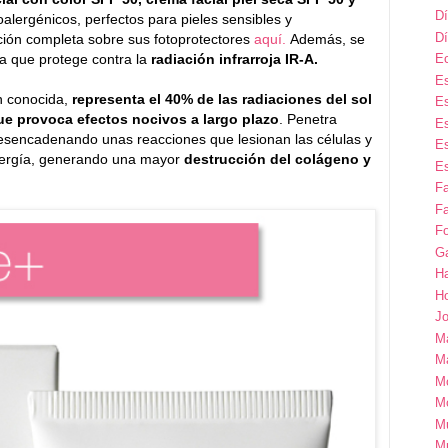
Dí
alergénicos, perfectos para pieles sensibles y
Dí
ción completa sobre sus fotoprotectores
aquí.
Además, se
ca que protege contra la
radiación infrarroja IR-A.
E
Es
an conocida,
representa el 40% de las radiaciones del sol
Es
que provoca efectos nocivos a largo plazo
. Penetra
Es
desencadenando unas reacciones que lesionan las células y
Es
nergía, generando una mayor
destrucción del colágeno y
Es
F
Fa
Fo
G
H
H
Jo
M
Ma
M
M
M
M