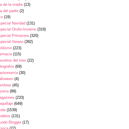
a de la madre
(13)
a del padre
(2)
co
(19)
pecial Navidad
(131)
pecial Otoño-Invierno
(319)
pecial Primavera
(320)
pecial Verano
(392)
tilismo
(223)
armacia
(115)
voritos del mes
(22)
tografos
(69)
astronomía
(30)
alloween
(4)
ombres
(45)
yería
(89)
agazines
(233)
quillaje
(649)
oda
(1539)
odelos
(131)
undo Blogger
(17)
úsica
(27)