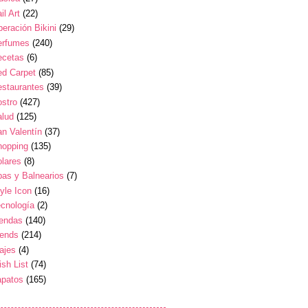
il Art
(22)
eración Bikini
(29)
erfumes
(240)
ecetas
(6)
ed Carpet
(85)
estaurantes
(39)
stro
(427)
alud
(125)
n Valentín
(37)
hopping
(135)
lares
(8)
as y Balnearios
(7)
yle Icon
(16)
cnología
(2)
iendas
(140)
rends
(214)
ajes
(4)
sh List
(74)
apatos
(165)