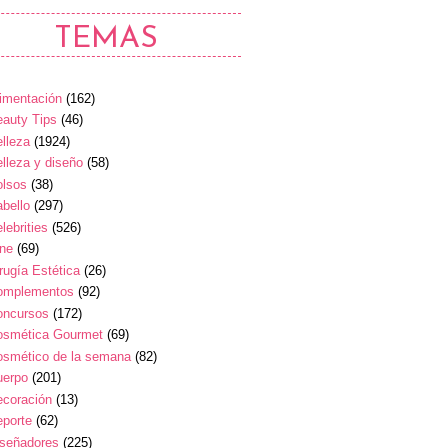
TEMAS
imentación
(162)
auty Tips
(46)
lleza
(1924)
lleza y diseño
(58)
olsos
(38)
bello
(297)
lebrities
(526)
ine
(69)
rugía Estética
(26)
omplementos
(92)
oncursos
(172)
osmética Gourmet
(69)
osmético de la semana
(82)
uerpo
(201)
ecoración
(13)
eporte
(62)
iseñadores
(225)