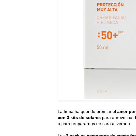
La firma ha querido premiar el
amor por
con 3 kits de solares
para aprovechar l
o para prepararnos de cara al verano.
Los
3 pack se componen de crema facia