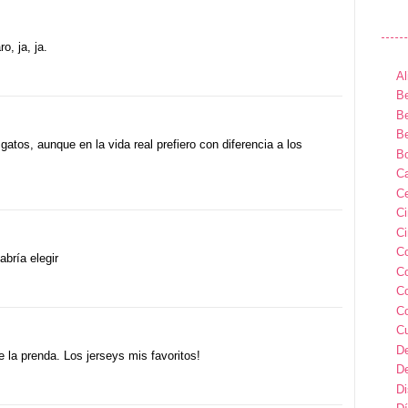
o, ja, ja.
Al
Be
Be
Be
atos, aunque en la vida real prefiero con diferencia a los
B
Ca
Ce
C
Ci
C
bría elegir
C
C
C
C
D
 la prenda. Los jerseys mis favoritos!
D
D