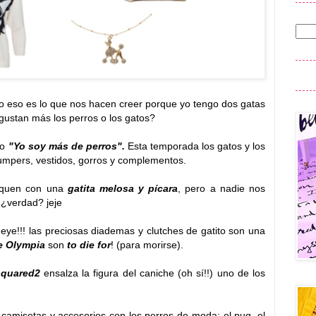
o eso es lo que nos hacen creer porque yo tengo dos gatas
 gustan más los perros o los gatos?
 o
"Yo soy más de perros".
Esta temporada los gatos y los
jumpers, vestidos, gorros y complementos.
fiquen con una
gatita melosa y pícara
, pero a nadie nos
¿verdad? jeje
ye!!! las preciosas diademas y clutches de gatito son una
te Olympia
son
to die for
! (para morirse).
quared2
ensalza la figura del caniche (oh sí!!) uno de los
amisetas y accesorios con los perros de moda: el pug, el