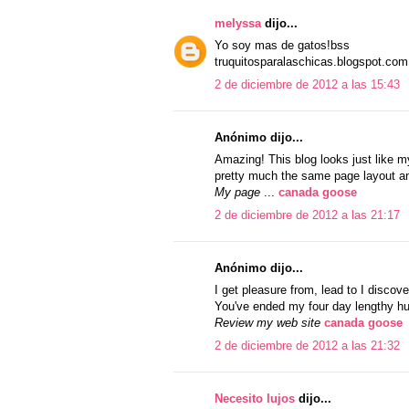
melyssa
dijo...
Yo soy mas de gatos!bss
truquitosparalaschicas.blogspot.com
2 de diciembre de 2012 a las 15:43
Anónimo dijo...
Amazing! This blog looks just like my
pretty much the same page layout an
My page
...
canada goose
2 de diciembre de 2012 a las 21:17
Anónimo dijo...
I get pleasure from, lead to I discove
You've ended my four day lengthy h
Review my web site
canada goose
2 de diciembre de 2012 a las 21:32
Necesito lujos
dijo...