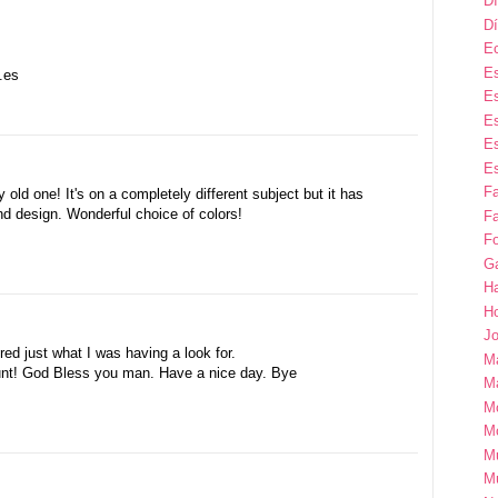
Dí
Dí
E
Es
.es
Es
Es
Es
Es
F
 old one! It's on a completely different subject but it has
d design. Wonderful choice of colors!
Fa
Fo
G
H
H
Jo
red just what I was having a look for.
M
unt! God Bless you man. Have a nice day. Bye
Ma
M
M
M
M