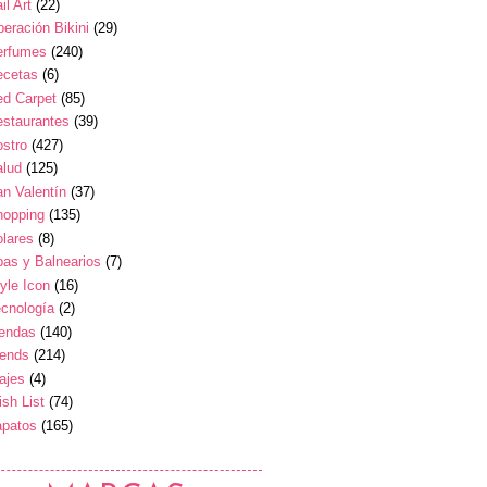
il Art
(22)
eración Bikini
(29)
erfumes
(240)
ecetas
(6)
ed Carpet
(85)
estaurantes
(39)
stro
(427)
alud
(125)
n Valentín
(37)
hopping
(135)
lares
(8)
as y Balnearios
(7)
yle Icon
(16)
cnología
(2)
iendas
(140)
rends
(214)
ajes
(4)
sh List
(74)
apatos
(165)