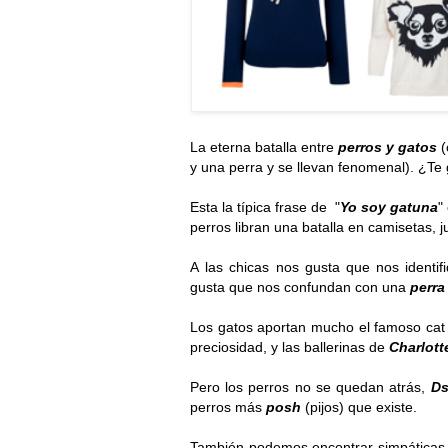
La eterna batalla entre
perros y gatos
(
y una perra y se llevan fenomenal). ¿Te
Esta la típica frase de "
Yo soy gatuna
"
perros libran una batalla en camisetas, 
A las chicas nos gusta que nos identi
gusta que nos confundan con una
perra
Los gatos aportan mucho el famoso cat e
preciosidad, y las ballerinas de
Charlot
Pero los perros no se quedan atrás,
Ds
perros más
posh
(pijos) que existe.
También podemos encontrar simpáticas c