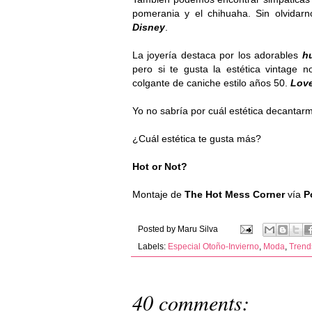
pomerania y el chihuaha. Sin olvidarn
Disney
.
La joyería destaca por los adorables
h
pero si te gusta la estética vintage 
colgante de caniche estilo años 50.
Love
Yo no sabría por cuál estética decantar
¿Cuál estética te gusta más?
Hot or Not?
Montaje
de
The Hot Mess Corner
vía
Po
Posted by
Maru Silva
Labels:
Especial Otoño-Invierno
,
Moda
,
Trend
40 comments: