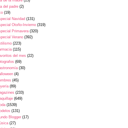
a de la madre
(13)
a del padre
(2)
co
(19)
pecial Navidad
(131)
pecial Otoño-Invierno
(319)
pecial Primavera
(320)
pecial Verano
(392)
tilismo
(223)
armacia
(115)
voritos del mes
(22)
tografos
(69)
astronomía
(30)
alloween
(4)
ombres
(45)
yería
(89)
agazines
(233)
quillaje
(649)
oda
(1539)
odelos
(131)
undo Blogger
(17)
úsica
(27)