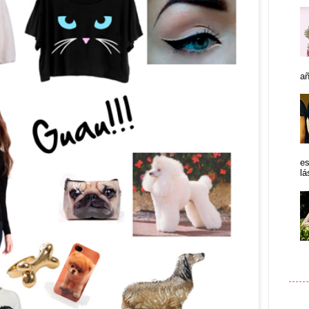
añ
es
lá