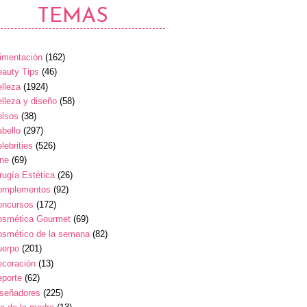
TEMAS
imentación
(162)
auty Tips
(46)
lleza
(1924)
lleza y diseño
(58)
olsos
(38)
bello
(297)
lebrities
(526)
ine
(69)
rugía Estética
(26)
omplementos
(92)
oncursos
(172)
osmética Gourmet
(69)
osmético de la semana
(82)
uerpo
(201)
ecoración
(13)
eporte
(62)
iseñadores
(225)