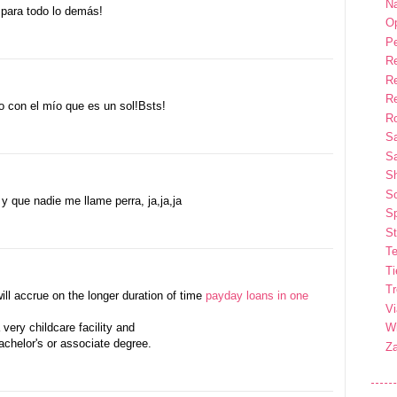
Na
 para todo lo demás!
Op
P
R
R
R
 con el mío que es un sol!Bsts!
Ro
S
Sa
S
So
 que nadie me llame perra, ja,ja,ja
Sp
St
Te
T
T
ill accrue on the longer duration of time
payday loans in one
Vi
Wi
 very childcare facility and
achelor's or associate degree.
Z